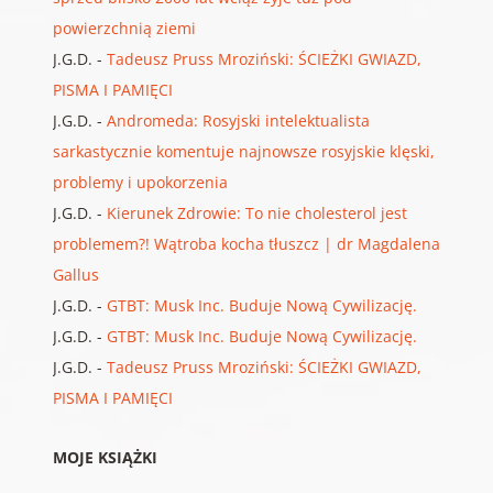
powierzchnią ziemi
J.G.D.
-
Tadeusz Pruss Mroziński: ŚCIEŻKI GWIAZD,
PISMA I PAMIĘCI
J.G.D.
-
Andromeda: Rosyjski intelektualista
sarkastycznie komentuje najnowsze rosyjskie klęski,
problemy i upokorzenia
J.G.D.
-
Kierunek Zdrowie: To nie cholesterol jest
problemem?! Wątroba kocha tłuszcz | dr Magdalena
Gallus
J.G.D.
-
GTBT: Musk Inc. Buduje Nową Cywilizację.
J.G.D.
-
GTBT: Musk Inc. Buduje Nową Cywilizację.
J.G.D.
-
Tadeusz Pruss Mroziński: ŚCIEŻKI GWIAZD,
PISMA I PAMIĘCI
MOJE KSIĄŻKI