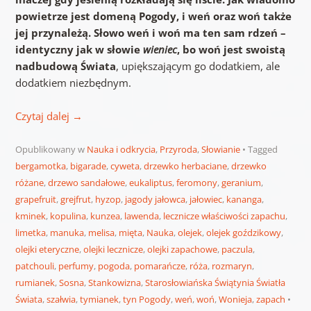
powietrze jest domeną Pogody, i weń oraz woń także
jej przynależą. Słowo weń i woń ma ten sam rdzeń –
identyczny jak w słowie
wieniec
, bo woń jest swoistą
nadbudową Świata
, upiększającym go dodatkiem, ale
dodatkiem niezbędnym.
Czytaj dalej
→
Opublikowany w
Nauka i odkrycia
,
Przyroda
,
Słowianie
Tagged
bergamotka
,
bigarade
,
cyweta
,
drzewko herbaciane
,
drzewko
różane
,
drzewo sandałowe
,
eukaliptus
,
feromony
,
geranium
,
grapefruit
,
grejfrut
,
hyzop
,
jagody jałowca
,
jałowiec
,
kananga
,
kminek
,
kopulina
,
kunzea
,
lawenda
,
lecznicze właściwości zapachu
,
limetka
,
manuka
,
melisa
,
mięta
,
Nauka
,
olejek
,
olejek goździkowy
,
olejki eteryczne
,
olejki lecznicze
,
olejki zapachowe
,
paczula
,
patchouli
,
perfumy
,
pogoda
,
pomarańcze
,
róża
,
rozmaryn
,
rumianek
,
Sosna
,
Stankowizna
,
Starosłowiańska Świątynia Światła
Świata
,
szałwia
,
tymianek
,
tyn Pogody
,
weń
,
woń
,
Wonieja
,
zapach