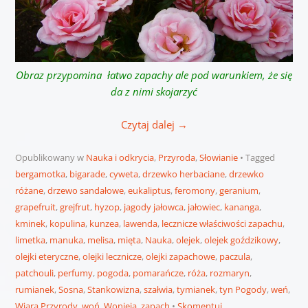
Obraz przypomina łatwo zapachy ale pod warunkiem, że się
da z nimi skojarzyć
Czytaj dalej
→
Opublikowany w
Nauka i odkrycia
,
Przyroda
,
Słowianie
Tagged
bergamotka
,
bigarade
,
cyweta
,
drzewko herbaciane
,
drzewko
różane
,
drzewo sandałowe
,
eukaliptus
,
feromony
,
geranium
,
grapefruit
,
grejfrut
,
hyzop
,
jagody jałowca
,
jałowiec
,
kananga
,
kminek
,
kopulina
,
kunzea
,
lawenda
,
lecznicze właściwości zapachu
,
limetka
,
manuka
,
melisa
,
mięta
,
Nauka
,
olejek
,
olejek goździkowy
,
olejki eteryczne
,
olejki lecznicze
,
olejki zapachowe
,
paczula
,
patchouli
,
perfumy
,
pogoda
,
pomarańcze
,
róża
,
rozmaryn
,
rumianek
,
Sosna
,
Stankowizna
,
szałwia
,
tymianek
,
tyn Pogody
,
weń
,
Wiara Przyrody
,
woń
,
Wonieja
,
zapach
Skomentuj