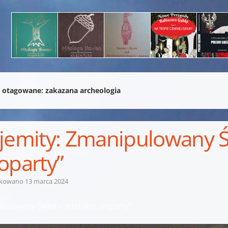
 otagowane:
zakazana archeologia
jemity: Zmanipulowany Św
oparty”
ikowano
13 marca 2024
pulowany Świat – artefakty „ooparty”