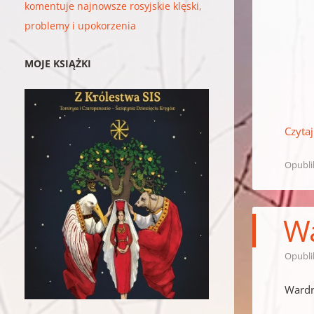
komentuje najnowsze rosyjskie klęski,
problemy i upokorzenia
MOJE KSIĄŻKI
Czytaj
Opubl
Wa
Opubl
Wardr