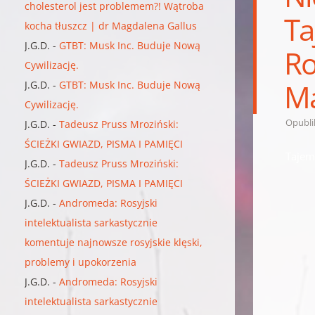
cholesterol jest problemem?! Wątroba
Ta
kocha tłuszcz | dr Magdalena Gallus
J.G.D.
-
GTBT: Musk Inc. Buduje Nową
Ro
Cywilizację.
Ma
J.G.D.
-
GTBT: Musk Inc. Buduje Nową
Cywilizację.
Opubl
J.G.D.
-
Tadeusz Pruss Mroziński:
ŚCIEŻKI GWIAZD, PISMA I PAMIĘCI
Tajem
J.G.D.
-
Tadeusz Pruss Mroziński:
ŚCIEŻKI GWIAZD, PISMA I PAMIĘCI
J.G.D.
-
Andromeda: Rosyjski
intelektualista sarkastycznie
komentuje najnowsze rosyjskie klęski,
problemy i upokorzenia
J.G.D.
-
Andromeda: Rosyjski
intelektualista sarkastycznie