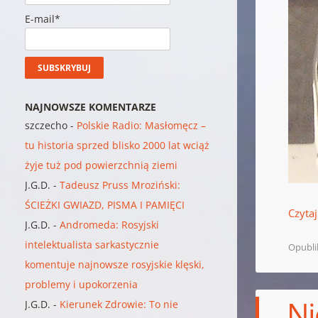
E-mail*
NAJNOWSZE KOMENTARZE
szczecho
-
Polskie Radio: Masłomęcz –
tu historia sprzed blisko 2000 lat wciąż
żyje tuż pod powierzchnią ziemi
J.G.D.
-
Tadeusz Pruss Mroziński:
ŚCIEŻKI GWIAZD, PISMA I PAMIĘCI
Czytaj
J.G.D.
-
Andromeda: Rosyjski
intelektualista sarkastycznie
Opubl
komentuje najnowsze rosyjskie klęski,
problemy i upokorzenia
Ni
J.G.D.
-
Kierunek Zdrowie: To nie