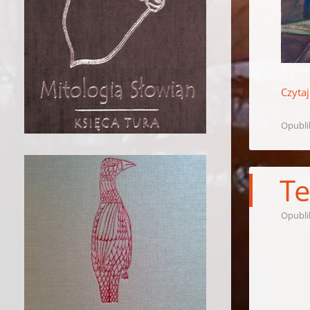
Czytaj
Opubl
Te
Opubl