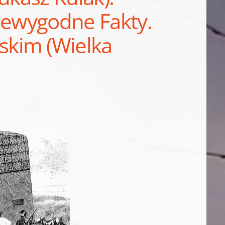
iewygodne Fakty.
kim (Wielka
wskim.