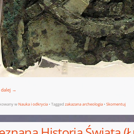
 dalej
→
ikowany w
Nauka i odkrycia
Tagged
zakazana archeologia
Skomentuj
eznana Historia Świata (Ł