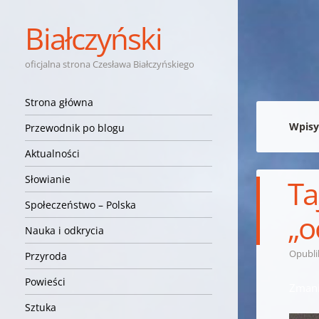
Białczyński
oficjalna strona Czesława Białczyńskiego
Nawigacja
Przejdź do treści
Strona główna
Wpisy
Przewodnik po blogu
Aktualności
Słowianie
Ta
Społeczeństwo – Polska
„o
Nauka i odkrycia
Opubl
Przyroda
Powieści
Zmani
Sztuka