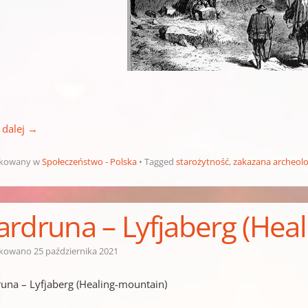
 dalej
→
ikowany w
Społeczeństwo - Polska
Tagged
starożytność
,
zakazana archeolo
rdruna – Lyfjaberg (Hea
ikowano
25 października 2021
una – Lyfjaberg (Healing-mountain)