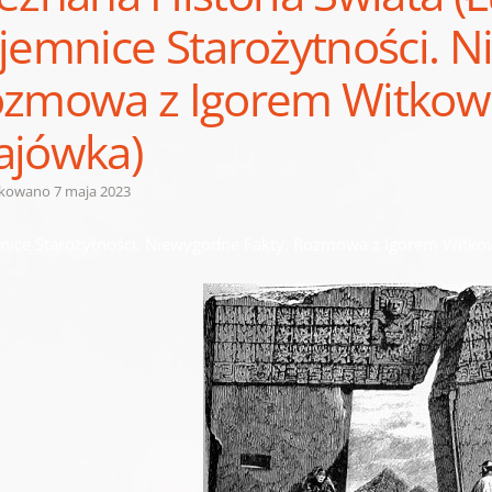
jemnice Starożytności. N
zmowa z Igorem Witkows
jówka)
ikowano
7 maja 2023
nice Starożytności. Niewygodne Fakty. Rozmowa z Igorem Witko