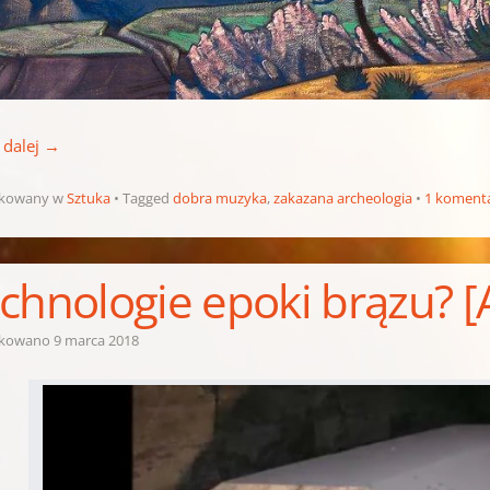
 dalej
→
ikowany w
Sztuka
Tagged
dobra muzyka
,
zakazana archeologia
1 koment
chnologie epoki brązu? 
ikowano
9 marca 2018