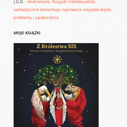
J.G.D.
-
Andromeda: Rosyjski intelektualista
sarkastycznie komentuje najnowsze rosyjskie klęski,
problemy i upokorzenia
MOJE KSIĄŻKI