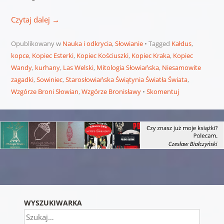
Czytaj dalej
→
Opublikowany w
Nauka i odkrycia
,
Słowianie
Tagged
Kałdus
,
kopce
,
Kopiec Esterki
,
Kopiec Kościuszki
,
Kopiec Kraka
,
Kopiec
Wandy
,
kurhany
,
Las Welski
,
Mitologia Słowiańska
,
Niesamowite
zagadki
,
Sowiniec
,
Starosłowiańska Świątynia Światła Świata
,
Wzgórze Broni Słowian
,
Wzgórze Bronisławy
Skomentuj
Nawigacja wpisu
WYSZUKIWARKA
Szukaj