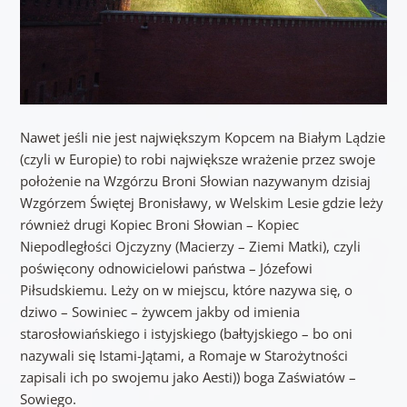
Nawet jeśli nie jest największym Kopcem na Białym Lądzie
(czyli w Europie) to robi największe wrażenie przez swoje
położenie na Wzgórzu Broni Słowian nazywanym dzisiaj
Wzgórzem Świętej Bronisławy, w Welskim Lesie gdzie leży
również drugi Kopiec Broni Słowian – Kopiec
Niepodległości Ojczyzny (Macierzy – Ziemi Matki), czyli
poświęcony odnowicielowi państwa – Józefowi
Piłsudskiemu. Leży on w miejscu, które nazywa się, o
dziwo – Sowiniec – żywcem jakby od imienia
starosłowiańskiego i istyjskiego (bałtyjskiego – bo oni
nazywali się Istami-Jątami, a Romaje w Starożytności
zapisali ich po swojemu jako Aesti)) boga Zaświatów –
Sowiego.