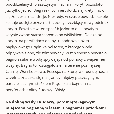
pooddzielanych piaszczystymi łachami koryt, pozostało
już tylko jedno. Bieg rzeki był i jest do dzisiaj kręty, mówi
się że rzeka meandruje. Niekiedy, w czasie powodzi zakole
zostaje odcięte przez nurt rzeczny, rzeźbiący nowy odcinek
koryta. Powstaje w ten sposób jeziorko o łukowatym
zarysie zwane starorzeczem albo wiśliskiem. Daleko od
koryta, na peryferiach doliny, u podnóża stożka
napływowego Prądnika był teren, z którego woda
odpływała słabo, źle zdrenowany. W ten sposób powstało
bagno zasilane wodą spływającą od północy z wapiennej
wyżyny. Bagno to rozciągało się na terenie późniejszej
Czarnej Wsi i Łobzowa. Posesja, na której wznosi się nasza
Uczelnia znalazła się na granicy między piaszczystym,
bardziej suchym stożkiem Prądnika a bagnem na
peryferiach doliny Rudawy i Wisły.
Na dolinę Wisły i Rudawy, porośniętą łęgowym,
miejscami bagiennym lasem, z bagnami i jeziorkami
w starorzeczach, na widoczne na widnokręgu