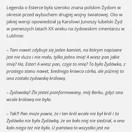
Legenda o Esterce była szeroko znana polskim Żydom w
okresie przed wybuchem drugiej wojny światowej. Oto w
jakiej wersji opowiedział ją Karolowi Junoszy lubelski Żyd
w pierwszych latach XX wieku na żydowskim cmentarzu w
Lublinie:
– Tam nawet zdybuje się jeden kamień, na którym napisane
jest nie dużo i nie mało, tylko jedno imię! A wiesz pan jakie
imię? Ha, Ester! A wiesz pan, czyje to imię? To była Żydówka, z
prostego stanu nawet, biednego krawca córka, ale później to
ona została żydowską królową.
– Żydowską? Źle jesteś poinformowany, mój Berku, gdyż ona
wcale królową nie była.
– Tak?! Pan może powie, że i ten król wcale nie był król i ta
Żydówka nie była Żydówką, że on koło niej nie siedział, a ona
koło niego też nie była. U państwa to wszystko jest na