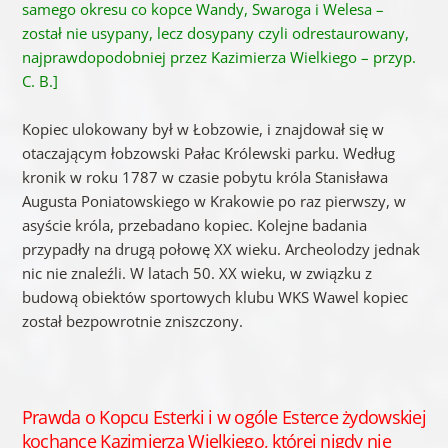
samego okresu co kopce Wandy, Swaroga i Welesa –
został nie usypany, lecz dosypany czyli odrestaurowany,
najprawdopodobniej przez Kazimierza Wielkiego – przyp.
C. B.]
Kopiec ulokowany był w Łobzowie, i znajdował się w
otaczającym łobzowski Pałac Królewski parku. Według
kronik w roku 1787 w czasie pobytu króla Stanisława
Augusta Poniatowskiego w Krakowie po raz pierwszy, w
asyście króla, przebadano kopiec. Kolejne badania
przypadły na drugą połowę XX wieku. Archeolodzy jednak
nic nie znaleźli. W latach 50. XX wieku, w związku z
budową obiektów sportowych klubu WKS Wawel kopiec
został bezpowrotnie zniszczony.
Prawda o Kopcu Esterki i w ogóle Esterce żydowskiej
kochance Kazimierza Wielkiego, której nigdy nie