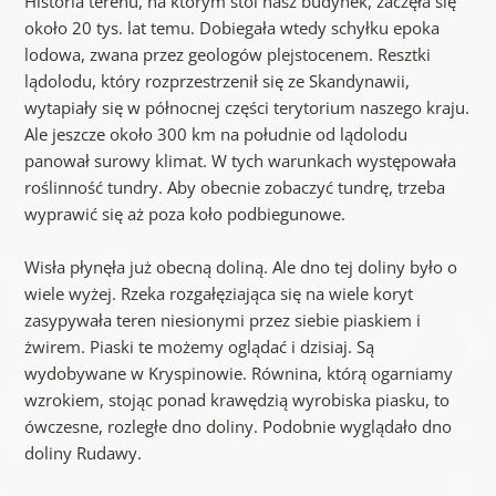
Historia terenu, na którym stoi nasz budynek, zaczęła się
około 20 tys. lat temu. Dobiegała wtedy schyłku epoka
lodowa, zwana przez geologów plejstocenem. Resztki
lądolodu, który rozprzestrzenił się ze Skandynawii,
wytapiały się w północnej części terytorium naszego kraju.
Ale jeszcze około 300 km na południe od lądolodu
panował surowy klimat. W tych warunkach występowała
roślinność tundry. Aby obecnie zobaczyć tundrę, trzeba
wyprawić się aż poza koło podbiegunowe.
Wisła płynęła już obecną doliną. Ale dno tej doliny było o
wiele wyżej. Rzeka rozgałęziająca się na wiele koryt
zasypywała teren niesionymi przez siebie piaskiem i
żwirem. Piaski te możemy oglądać i dzisiaj. Są
wydobywane w Kryspinowie. Równina, którą ogarniamy
wzrokiem, stojąc ponad krawędzią wyrobiska piasku, to
ówczesne, rozległe dno doliny. Podobnie wyglądało dno
doliny Rudawy.