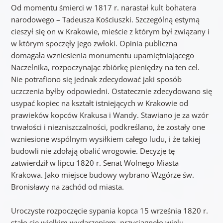
Od momentu śmierci w 1817 r. narastał kult bohatera
narodowego – Tadeusza Kościuszki. Szczególną estymą
cieszył się on w Krakowie, mieście z którym był związany i
w którym spoczęły jego zwłoki. Opinia publiczna
domagała wzniesienia monumentu upamiętniającego
Naczelnika, rozpoczynając zbiórkę pieniędzy na ten cel.
Nie potrafiono się jednak zdecydować jaki sposób
uczczenia byłby odpowiedni. Ostatecznie zdecydowano się
usypać kopiec na kształt istniejących w Krakowie od
prawieków kopców Krakusa i Wandy. Stawiano je za wzór
trwałości i niezniszczalności, podkreślano, że zostały one
wzniesione wspólnym wysiłkiem całego ludu, i że takiej
budowli nie zdołają obalić wrogowie. Decyzję tę
zatwierdził w lipcu 1820 r. Senat Wolnego Miasta
Krakowa. Jako miejsce budowy wybrano Wzgórze św.
Bronisławy na zachód od miasta.
Uroczyste rozpoczęcie sypania kopca 15 września 1820 r.
stało się wielkim wydarzeniem, przyciągnęło wielu