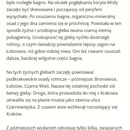
było rozległe bagno. Na skutek pogłębiania koryta Wisły
zaczęło być drenowane i począwszy od peryferii
wysychało. Po osuszeniu bagna, organiczno-mineralny
osad z jego dna zamienia się w próchnicę. Powstała w ten
sposób żyzna i urodzajna gleba zwana czarną ziemią
pobagienną. Urodzajność tej gleby rychło dostrzegli
rolnicy, o czym świadczy powiedzenie lepszy zagon na
Łobzowie, niż gdzie indziej niwa. Oni też rowami osuszali
dalsze, bardziej wilgotne części bagna.
Na tych żyznych glebach zaczęły powstawać
podkrakowskie osady rolnicze – późniejsze: Bronowice,
Łobzów, Czarna Wieś. Nazwa tej ostatniej pochodzi od
barwy gleby. Droga, która prowadziła do niej z Krakowa
utrwaliła się na planie miasta jako obecna ulica
Czarnowiejska. Z czasem wsie wchłonął rozrastający się
Kraków.
Z późniejszych wydarzeń odnotuję tylko kilka, związanych