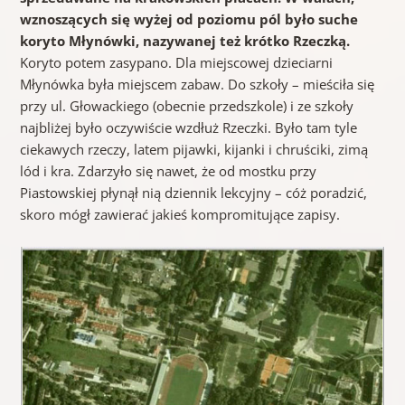
wznoszących się wyżej od poziomu pól było suche
koryto Młynówki, nazywanej też krótko Rzeczką.
Koryto potem zasypano. Dla miejscowej dzieciarni
Młynówka była miejscem zabaw. Do szkoły – mieściła się
przy ul. Głowackiego (obecnie przedszkole) i ze szkoły
najbliżej było oczywiście wzdłuż Rzeczki. Było tam tyle
ciekawych rzeczy, latem pijawki, kijanki i chruściki, zimą
lód i kra. Zdarzyło się nawet, że od mostku przy
Piastowskiej płynął nią dziennik lekcyjny – cóż poradzić,
skoro mógł zawierać jakieś kompromitujące zapisy.