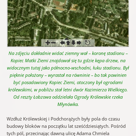
Na zdjęciu dokładnie widać ziemny wał – koronę stadionu –
Kopiec Matki Ziemi znajdował się tu gdzie kępa drzew, na
widocznym tutaj jako północno-wschodni, łuku stadionu. Był
pięknie położony – wyrastał na równinie – bo tak powinien
być posadowiony Kopiec Ziemi, otoczony był ogrodami
królewskimi, w pobliżu stał letni dwór Kazimierza Wielkiego.
Od reszty Łobzowa oddzielała Ogrody Królewskie rzeka
Młynówka.
Wzdłuż Królewskiej i Podchorążych były pola do czasu
budowy bloków na początku lat sześćdziesiątych. Pośród
tych pól, przecinając dawną ulicę Adama Chmiela