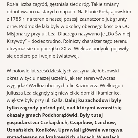
Rosła liczba zagród, gęstniała sieć dróg. Takie zmiany
odnotowano na starych mapach. Na Planie Kołłątajowskim
z 1785 r. na terenie naszej posesji zaznaczono już grunty
orne. Podmokłe łąki były w okolicy obecnego kościoła OO
Misjonarzy przy ul. Lea. Dlaczego nazywano je „Do Świniej
Krzywdy” – dociec trudno. Rolniczy charakter tego terenu
utrzymał się do początku XX w. Większe budynki pojawiły
się dopiero po I wojnie światowej.
W połowie lat sześćdziesiątych zaczyna się łobzowski
okres w życiu naszej uczelni. Jak ten teren wówczas
wyglądał? Wzdłuż obecnych ulic Kazimierza Wielkiego i
Juliusza Lea ciągnęły się niewielkie domki i kamienice,
większe były przy ul. Galla.
Dalej ku zachodowi były
tylko zagrody pośród pól, nad którymi wznosił się
okazały gmach Podchorążówki. Były tutaj
gospodarstwa Czekajskich, Czapików, Czechów,
Uznańskich, Koników. Uprawiali głównie warzywa,
sprzedawane na krakowskich placach. W wałach,