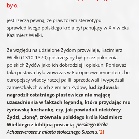
było.
jest rzeczą pewną, że prawzorem stereotypu
sprawiedliwego polskiego króla był panujący w XIV wieku
Kazimierz Wielki.
Ze względu na udzielone Żydom przywileje, Kazimierz
Wielki (1310-1370) postrzegany był przez pokolenia
polskich Żydów jako ich dobrodziej i opiekun. Ponieważ
taka postawa była wówczas w Europie ewenementem, bo
europejscy władcy raczej palili, sprzedawali i wypędzali
zamieszkałych w ich ziemiach Żydów,
lud żydowski
nagrodził ostatniego piastowicza nie mającą
uzasadnienia w faktach legendą, która przydając mu
żydowską kochankę, czy, jak powiadali niektórzy
Żydzi, „żonę”, zrównała polskiego króla Kazimierz
Wielkiego z biblijną postacią
perskiego Króla
Achaszwerosza z miasta stołecznego Suzanu
.
[2]