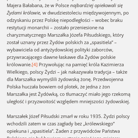
Majera Bałabana, że w Polsce
najbardziej opiekowali się
Żydami królowie,
w dwudziestoleciu międzywojennym, po
odzyskaniu przez Polskę niepodległości – wobec braku
restytucji monarchii – zostało przeniesione na
charyzmatycznego Marszałka Józefa Piłsudskiego, który
został uznany przez Żydów polskich za „spasitiela” –
wybawiciela od antyżydowskiej polityki zaborców,
przywracającego dawne łaskawe dla Żydów polskie
królowanie.
[4]
Przywołując na pamięć króla Kazimierza
Wielkiego, polscy Żydzi – jak nakazywała tradycja – także
dla Marszałka wymyślili żydowską żonę. Przedwojenna
Polska huczała bowiem od plotek, że jedna z żon
Marszałka jest Żydówką, co tłumaczyć miało jego rzekomą
uległość i przyzwoitość względem mniejszości żydowskiej.
Marszałek Józef Piłsudski zmarł w roku 1935. Żydzi polscy
wchodzili zatem w czas zagłady bez „królewskiego”
opiekuna i „spasitiela”. Żaden z przywódców Państwa