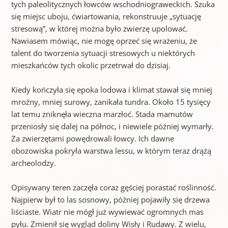
tych paleolitycznych łowców wschodniograweckich. Szuka
się miejsc uboju, ćwiartowania, rekonstruuje „sytuację
stresową”, w której można było zwierzę upolować.
Nawiasem mówiąc, nie mogę oprzeć się wrażeniu, że
talent do tworzenia sytuacji stresowych u niektórych
mieszkańców tych okolic przetrwał do dzisiaj.
Kiedy kończyła się epoka lodowa i klimat stawał się mniej
mroźny, mniej surowy, zanikała tundra. Około 15 tysięcy
lat temu zniknęła wieczna marzłoć. Stada mamutów
przeniosły się dalej na północ, i niewiele później wymarły.
Za zwierzętami powędrowali łowcy. Ich dawne
obozowiska pokryła warstwa lessu, w którym teraz drążą
archeolodzy.
Opisywany teren zaczęła coraz gęściej porastać roślinność.
Najpierw był to las sosnowy, później pojawiły się drzewa
liściaste. Wiatr nie mógł już wywiewać ogromnych mas
pyłu. Zmienił się wygląd doliny Wisły i Rudawy. Z wielu,