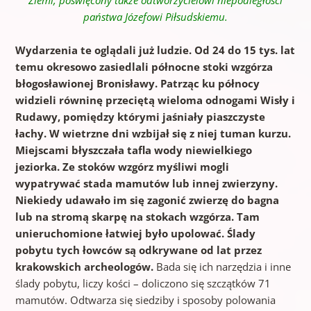
państwa Józefowi Piłsudskiemu.
Wydarzenia te oglądali już ludzie. Od 24 do 15 tys. lat
temu okresowo zasiedlali północne stoki wzgórza
błogosławionej Bronisławy. Patrząc ku północy
widzieli równinę przeciętą wieloma odnogami Wisły i
Rudawy, pomiędzy którymi jaśniały piaszczyste
łachy. W wietrzne dni wzbijał się z niej tuman kurzu.
Miejscami błyszczała tafla wody niewielkiego
jeziorka. Ze stoków wzgórz myśliwi mogli
wypatrywać stada mamutów lub innej zwierzyny.
Niekiedy udawało im się zagonić zwierzę do bagna
lub na stromą skarpę na stokach wzgórza. Tam
unieruchomione łatwiej było upolować. Ślady
pobytu tych łowców są odkrywane od lat przez
krakowskich archeologów.
Bada się ich narzędzia i inne
ślady pobytu, liczy kości – doliczono się szczątków 71
mamutów. Odtwarza się siedziby i sposoby polowania