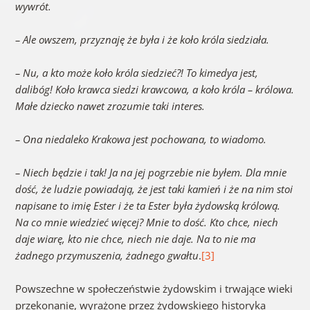
wywrót.
– Ale owszem, przyznaję że była i że koło króla siedziała.
– Nu, a kto może koło króla siedzieć?! To kimedya jest,
dalibóg! Koło krawca siedzi krawcowa, a koło króla – królowa.
Małe dziecko nawet zrozumie taki interes.
– Ona niedaleko Krakowa jest pochowana, to wiadomo.
– Niech będzie i tak! Ja na jej pogrzebie nie byłem. Dla mnie
dość, że ludzie powiadają, że jest taki kamień i że na nim stoi
napisane to imię Ester i że ta Ester była żydowską królową.
Na co mnie wiedzieć więcej? Mnie to dość. Kto chce, niech
daje wiarę, kto nie chce, niech nie daje. Na to nie ma
żadnego przymuszenia, żadnego gwałtu
.
[3]
Powszechne w społeczeństwie żydowskim i trwające wieki
przekonanie, wyrażone przez żydowskiego historyka