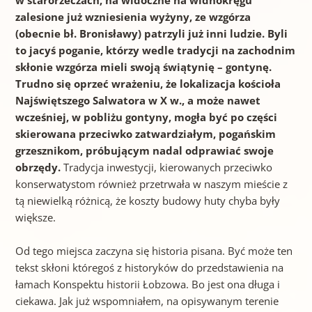
zalesione już wzniesienia wyżyny, ze wzgórza
(obecnie bł. Bronisławy) patrzyli już inni ludzie. Byli
to jacyś poganie, którzy wedle tradycji na zachodnim
skłonie wzgórza mieli swoją świątynię – gontynę.
Trudno się oprzeć wrażeniu, że lokalizacja kościoła
Najświętszego Salwatora w X w., a może nawet
wcześniej, w pobliżu gontyny, mogła być po części
skierowana przeciwko zatwardziałym, pogańskim
grzesznikom, próbującym nadal odprawiać swoje
obrzędy.
Tradycja inwestycji, kierowanych przeciwko
konserwatystom również przetrwała w naszym mieście z
tą niewielką różnicą, że koszty budowy huty chyba były
większe.
Od tego miejsca zaczyna się historia pisana. Być może ten
tekst skłoni któregoś z historyków do przedstawienia na
łamach Konspektu historii Łobzowa. Bo jest ona długa i
ciekawa. Jak już wspomniałem, na opisywanym terenie