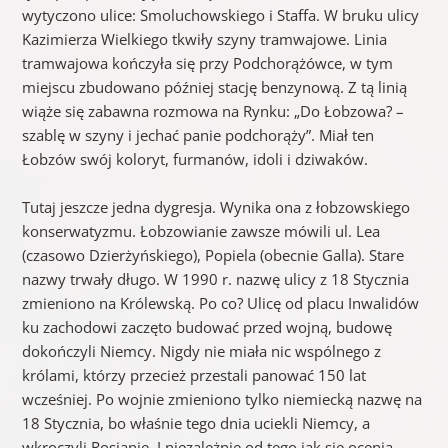
wytyczono ulice: Smoluchowskiego i Staffa. W bruku ulicy
Kazimierza Wielkiego tkwiły szyny tramwajowe. Linia
tramwajowa kończyła się przy Podchorążówce, w tym
miejscu zbudowano później stację benzynową. Z tą linią
wiąże się zabawna rozmowa na Rynku: „Do Łobzowa? –
szablę w szyny i jechać panie podchorąży”. Miał ten
Łobzów swój koloryt, furmanów, idoli i dziwaków.
Tutaj jeszcze jedna dygresja. Wynika ona z łobzowskiego
konserwatyzmu. Łobzowianie zawsze mówili ul. Lea
(czasowo Dzierżyńskiego), Popiela (obecnie Galla). Stare
nazwy trwały długo. W 1990 r. nazwę ulicy z 18 Stycznia
zmieniono na Królewską. Po co? Ulicę od placu Inwalidów
ku zachodowi zaczęto budować przed wojną, budowę
dokończyli Niemcy. Nigdy nie miała nic wspólnego z
królami, którzy przecież przestali panować 150 lat
wcześniej. Po wojnie zmieniono tylko niemiecką nazwę na
18 Stycznia, bo właśnie tego dnia uciekli Niemcy, a
wkroczyli Rosjanie. I niezależnie od tego jak się ocenia