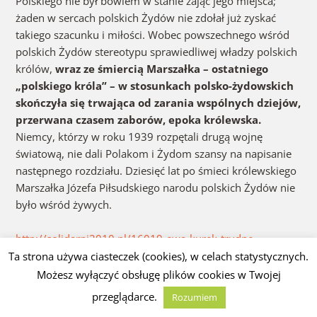
Polskiego nie był bowiem w stanie zająć jego miejsca;
żaden w sercach polskich Żydów nie zdołał już zyskać
takiego szacunku i miłości. Wobec powszechnego wśród
polskich Żydów stereotypu sprawiedliwej władzy polskich
królów,
wraz ze śmiercią Marszałka – ostatniego
„polskiego króla” – w stosunkach polsko-żydowskich
skończyła się trwająca od zarania wspólnych dziejów,
przerwana czasem zaborów, epoka królewska.
Niemcy, którzy w roku 1939 rozpętali drugą wojnę
światową, nie dali Polakom i Żydom szansy na napisanie
następnego rozdziału. Dziesięć lat po śmieci królewskiego
Marszałka Józefa Piłsudskiego narodu polskich Żydów nie
było wśród żywych.
http://solidarni2010.pl/16019-ewa-kurek-trudne-
sasiedztwo-polacy-i-zydzi-ok-1000-1945-cz-xviii.html
Ta strona używa ciasteczek (cookies), w celach statystycznych.
Możesz wyłączyć obsługę plików cookies w Twojej
Potwierdza ten sąd profesor Jerzy Wyrozumski i profesor
przeglądarce.
Rozumiem
żydowski Hoheschmer, czy Krzysztof Ożóg.