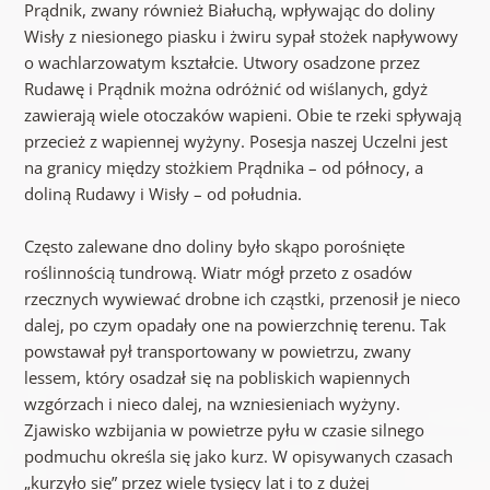
Prądnik, zwany również Białuchą, wpływając do doliny
Wisły z niesionego piasku i żwiru sypał stożek napływowy
o wachlarzowatym kształcie. Utwory osadzone przez
Rudawę i Prądnik można odróżnić od wiślanych, gdyż
zawierają wiele otoczaków wapieni. Obie te rzeki spływają
przecież z wapiennej wyżyny. Posesja naszej Uczelni jest
na granicy między stożkiem Prądnika – od północy, a
doliną Rudawy i Wisły – od południa.
Często zalewane dno doliny było skąpo porośnięte
roślinnością tundrową. Wiatr mógł przeto z osadów
rzecznych wywiewać drobne ich cząstki, przenosił je nieco
dalej, po czym opadały one na powierzchnię terenu. Tak
powstawał pył transportowany w powietrzu, zwany
lessem, który osadzał się na pobliskich wapiennych
wzgórzach i nieco dalej, na wzniesieniach wyżyny.
Zjawisko wzbijania w powietrze pyłu w czasie silnego
podmuchu określa się jako kurz. W opisywanych czasach
„kurzyło się” przez wiele tysięcy lat i to z dużej