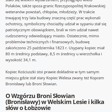
Polaków, także spoza granic Rzeczypospolitej Krakowskiej:
weteranów powstań, chłopów, młodzieży. W trakcie
trwającej trzy lata budowy znaczną część prac wykonali
ochotnicy, symboliczny chociażby udział w sypaniu stał się
patriotycznym obowiązkiem, brali w nim udział nawet
cudzoziemcy odwiedzający miasto. Ostatecznie, mimo
problemów technicznych i finansowych, budowę
zakończono 25 października 1823 r. Usypany kopiec miał
80 m średnicy podstawy, 8,5 m średnicy u wierzchołka i
wysokość 34,1 m.
Kopiec Kościuszki stoi prawie dokładnie w tym samym
miejscu gdzie stał stary Kopiec Welesa zwany też Kopcem
Bronisławy lub Broni Słowian.
O Wzgórzu Broni Słowian
(Bronisławy) w Welskim Lesie i kilka
słów o Łobzowie