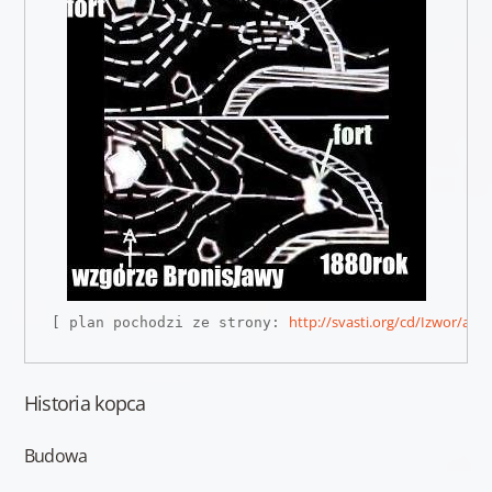
http://svasti.org/cd/Izwor/apo
[ plan pochodzi ze strony: 
Historia kopca
Budowa