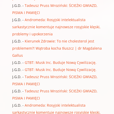
J.G.D.
-
Tadeusz Pruss Mroziński: ŚCIEŻKI GWIAZD,
PISMA I PAMIĘCI
J.G.D.
-
Andromeda: Rosyjski intelektualista
sarkastycznie komentuje najnowsze rosyjskie klęski,
problemy i upokorzenia
J.G.D.
-
Kierunek Zdrowie: To nie cholesterol jest
problemem?! Wątroba kocha tłuszcz | dr Magdalena
Gallus
J.G.D.
-
GTBT: Musk Inc. Buduje Nową Cywilizację.
J.G.D.
-
GTBT: Musk Inc. Buduje Nową Cywilizację.
J.G.D.
-
Tadeusz Pruss Mroziński: ŚCIEŻKI GWIAZD,
PISMA I PAMIĘCI
J.G.D.
-
Tadeusz Pruss Mroziński: ŚCIEŻKI GWIAZD,
PISMA I PAMIĘCI
J.G.D.
-
Andromeda: Rosyjski intelektualista
sarkastycznie komentuje najnowsze rosyjskie klęski,