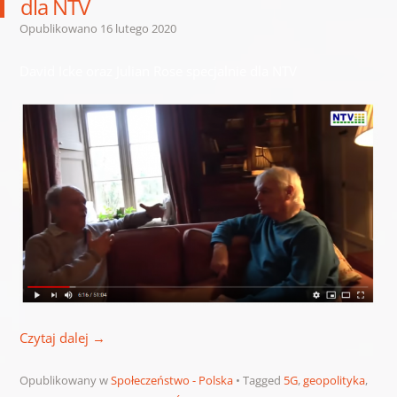
dla NTV
Opublikowano
16 lutego 2020
David Icke oraz Julian Rose specjalnie dla NTV
Czytaj dalej
→
Opublikowany w
Społeczeństwo - Polska
Tagged
5G
,
geopolityka
,