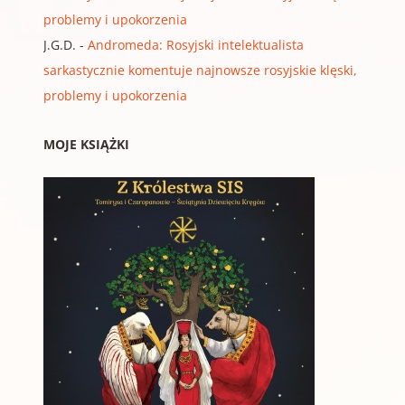
problemy i upokorzenia
J.G.D.
-
Andromeda: Rosyjski intelektualista
sarkastycznie komentuje najnowsze rosyjskie klęski,
problemy i upokorzenia
MOJE KSIĄŻKI