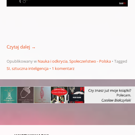
Czytaj dalej
→
Opublikowany w
Nauka i odkrycia
,
Społeczeństwo - Polska
Tagged
SI
,
sztuczna inteligencja
1 komentarz
Nawigacja wpisu