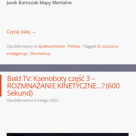
Jacek Bartosiak Mapy Mentalne
Czytaj dalej
→
Opublikowany w
Społeczeństwo - Polska
Tagged
SI
,
sztuczna
inteligencja
Skomentuj
Bald TV: Ksenoboty część 3 –
ROZMNAŻANIE KINETYCZNE…? (600
Sekund)
Opublikowano
6 lutego 2022
Ksenoboty część 3 – ROZMNAŻANIE KINETYCZNE…? (600
Sekund)