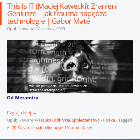
This Is IT (Maciej Kawecki): Zranieni
Geniusze – jak trauma napędza
technologie | Gabor Maté
Opublikowano
27 czerwca 2025
Od Mezamira
Czytaj dalej
→
Opublikowany w
Nauka i odkrycia
,
Społeczeństwo - Polska
Tagged
Ai
,
IT
,
SI
,
sztuczna inteligencja
10 komentarzy