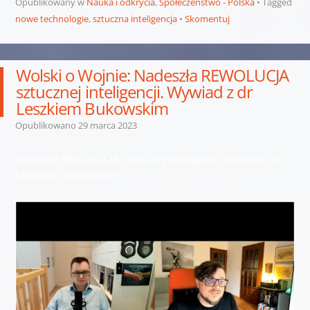
Opublikowany w
Nauka i odkrycia
,
Społeczeństwo - Polska
Tagged
nowe technologie
,
sztuczna inteligencja
Skomentuj
Wolski o Wojnie: Nadeszła REWOLUCJA
sztucznej inteligencji. Wywiad z dr
Leszkiem Bukowskim
Opublikowano
29 marca 2023
Nadeszła REWOLUCJA sztucznej inteligencji. Wywiad z dr
Leszkiem Bukowskim