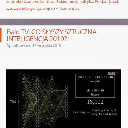
kontrola świadomości
,
Nowa Świadomość
,
polityka
,
Polska - Izrael
,
sztuczna inteligencja
,
wojsko
1 komentarz
Bald TV: CO SŁYSZY SZTUCZNA
INTELIGENCJA 2019?
Opublikowano
30 września 2018
CO SŁYSZY SZTUCZNA INTELIGENCJA 2019?