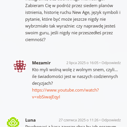
Zabieram Cię w podróż przez siedem planów
istnienia, historię ruchu New Age, język symboli i
pytanie, które być może jeszcze nigdy nie
wybrzmiało tak wyraźnie: czy naprawdę jesteś
swoim guru, jeśli nigdy nie przeszedłeś przez
ciemność?
Mezamir
2 lipca 2025 o 16:05
Odpowiedz
Kto myli wolną wolę z wolnym snem, czyli…
ile świadomości jest w naszych codziennych
decyzjach?
https://www.youtube.com/watch?
v=xbSiwajEqyI
Luna
27 czerwca 2025 o 11:26
Odpowiedz
Psychopaci z kasą zawsze chcą,by ich osranym