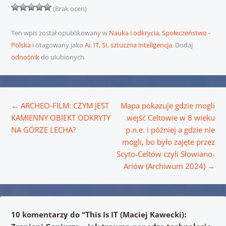
(Brak ocen)
Ten wpis został opublikowany w
Nauka i odkrycia
,
Społeczeństwo -
Polska
i otagowany jako
Ai
,
IT
,
SI
,
sztuczna inteligencja
. Dodaj
odnośnik
do ulubionych.
Nawigacja wpisu
←
ARCHEO-FILM: CZYM JEST
Mapa pokazuje gdzie mogli
KAMIENNY OBIEKT ODKRYTY
wejść Celtowie w 8 wieku
NA GÓRZE LECHA?
p.n.e. i później a gdzie nie
mogli, bo było zajęte przez
Scyto-Celtów czyli Słowiano-
Ariów (Archiwum 2024)
→
10 komentarzy do “
This Is IT (Maciej Kawecki):