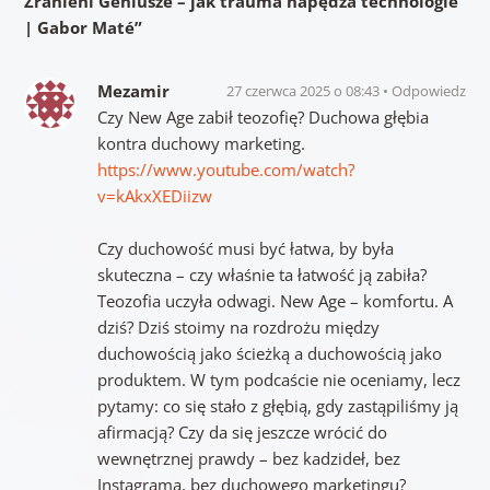
Zranieni Geniusze – jak trauma napędza technologie
| Gabor Maté
”
Mezamir
27 czerwca 2025 o 08:43
Odpowiedz
Czy New Age zabił teozofię? Duchowa głębia
kontra duchowy marketing.
https://www.youtube.com/watch?
v=kAkxXEDiizw
Czy duchowość musi być łatwa, by była
skuteczna – czy właśnie ta łatwość ją zabiła?
Teozofia uczyła odwagi. New Age – komfortu. A
dziś? Dziś stoimy na rozdrożu między
duchowością jako ścieżką a duchowością jako
produktem. W tym podcaście nie oceniamy, lecz
pytamy: co się stało z głębią, gdy zastąpiliśmy ją
afirmacją? Czy da się jeszcze wrócić do
wewnętrznej prawdy – bez kadzideł, bez
Instagrama, bez duchowego marketingu?