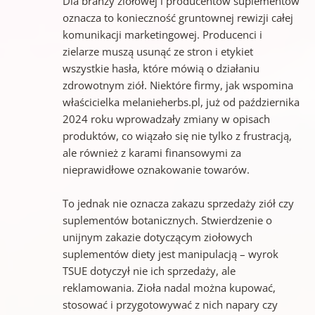
Dla branży ziołowej i producentów suplementów
oznacza to konieczność gruntownej rewizji całej
komunikacji marketingowej. Producenci i
zielarze muszą usunąć ze stron i etykiet
wszystkie hasła, które mówią o działaniu
zdrowotnym ziół. Niektóre firmy, jak wspomina
właścicielka melanieherbs.pl, już od października
2024 roku wprowadzały zmiany w opisach
produktów, co wiązało się nie tylko z frustracją,
ale również z karami finansowymi za
nieprawidłowe oznakowanie towarów.
To jednak nie oznacza zakazu sprzedaży ziół czy
suplementów botanicznych. Stwierdzenie o
unijnym zakazie dotyczącym ziołowych
suplementów diety jest manipulacją – wyrok
TSUE dotyczył nie ich sprzedaży, ale
reklamowania. Zioła nadal można kupować,
stosować i przygotowywać z nich napary czy