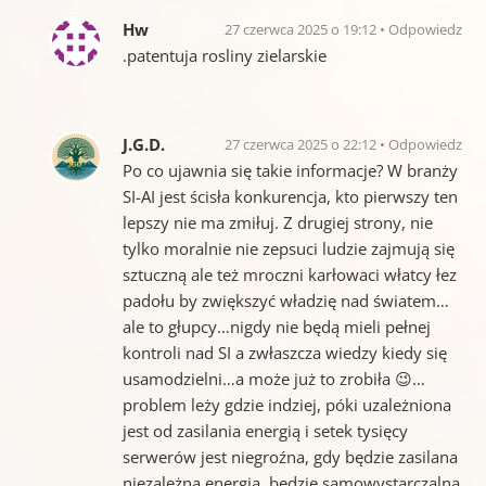
Hw
27 czerwca 2025 o 19:12
Odpowiedz
.patentuja rosliny zielarskie
J.G.D.
27 czerwca 2025 o 22:12
Odpowiedz
Po co ujawnia się takie informacje? W branży
SI-AI jest ścisła konkurencja, kto pierwszy ten
lepszy nie ma zmiłuj. Z drugiej strony, nie
tylko moralnie nie zepsuci ludzie zajmują się
sztuczną ale też mroczni karłowaci włatcy łez
padołu by zwiększyć władzię nad światem…
ale to głupcy…nigdy nie będą mieli pełnej
kontroli nad SI a zwłaszcza wiedzy kiedy się
usamodzielni…a może już to zrobiła 😉…
problem leży gdzie indziej, póki uzależniona
jest od zasilania energią i setek tysięcy
serwerów jest niegroźna, gdy będzie zasilana
niezależną energią, będzie samowystarczalna