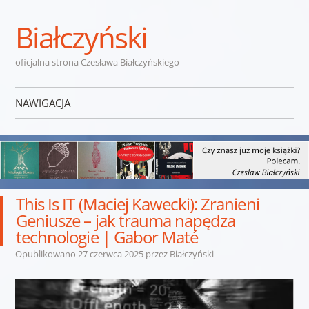
Białczyński
oficjalna strona Czesława Białczyńskiego
NAWIGACJA
Przejdź do treści
This Is IT (Maciej Kawecki): Zranieni
Geniusze – jak trauma napędza
technologie | Gabor Maté
Opublikowano
27 czerwca 2025
przez
Białczyński