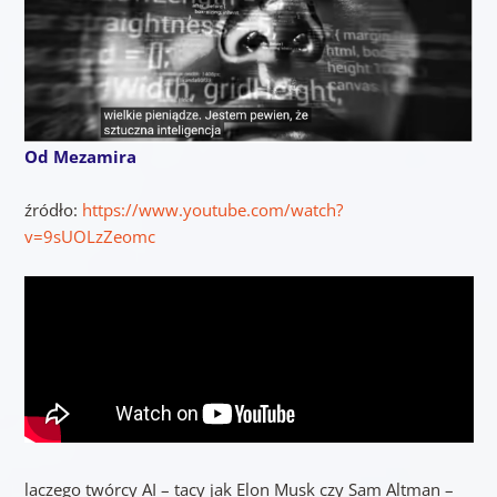
Od Mezamira
źródło:
https://www.youtube.com/watch?
v=9sUOLzZeomc
laczego twórcy AI – tacy jak Elon Musk czy Sam Altman –