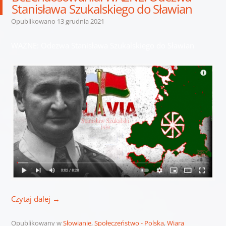
Stanisława Szukalskiego do Sławian
Opublikowano
13 grudnia 2021
WAŻNE: Odezwa Stanisława Szukalskiego do Sławian
Czytaj dalej
→
Opublikowany w
Słowianie
,
Społeczeństwo - Polska
,
Wiara