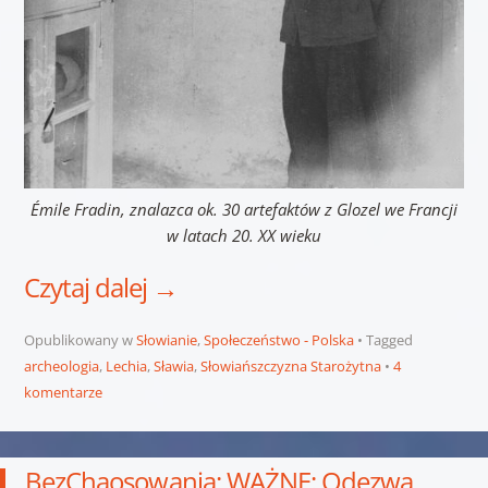
Émile Fradin, znalazca ok. 30 artefaktów z Glozel we Francji
w latach 20. XX wieku
Czytaj dalej
→
Opublikowany w
Słowianie
,
Społeczeństwo - Polska
Tagged
archeologia
,
Lechia
,
Sławia
,
Słowiańszczyzna Starożytna
4
komentarze
BezChaosowania: WAŻNE: Odezwa