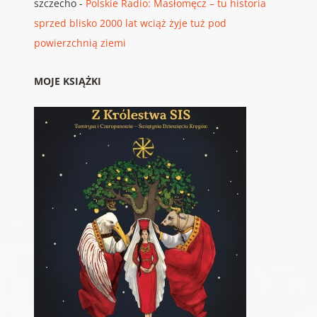
szczecho
-
Polskie Radio: Masłomęcz – tu historia
sprzed blisko 2000 lat wciąż żyje tuż pod
powierzchnią ziemi
MOJE KSIĄŻKI