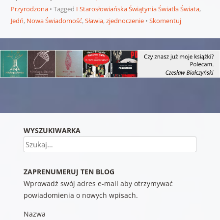
Przyrodzona
Tagged
I Starosłowiańska Świątynia Światła Świata
,
Jedń
,
Nowa Świadomość
,
Sławia
,
zjednoczenie
Skomentuj
Nawigacja wpisu
WYSZUKIWARKA
Szukaj
ZAPRENUMERUJ TEN BLOG
Wprowadź swój adres e-mail aby otrzymywać
powiadomienia o nowych wpisach.
Nazwa