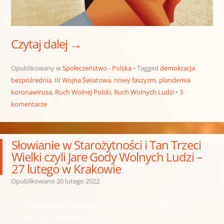
Czytaj dalej
→
Opublikowany w
Społeczeństwo - Polska
Tagged
demokracja
bezpośrednia
,
III Wojna Światowa
,
nowy faszyzm
,
plandemia
koronawirusa
,
Ruch Wolnej Polski
,
Ruch Wolnych Ludzi
3
komentarze
Słowianie w Starożytności i Tan Trzeci
Wielki czyli Jare Gody Wolnych Ludzi –
27 lutego w Krakowie
Opublikowano
20 lutego 2022
Słowianie w Starożytności i Tan Trzeci Wielki czyli
Jare Gody Wolnych Ludzi