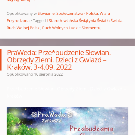
Opublikowany w
Słowianie
,
Społeczeństwo - Polska
,
Wiara
Przyrodzona
Tagged
I Starosłowiańska Świątynia Światła Świata
,
Ruch Wolnej Polski
,
Ruch Wolnych Ludzi
Skomentuj
PraWeda: Prze*budzenie Słowian.
Obrzędy Ziemi. Dzieci z Gwiazd –
Kraków, 3-4.09. 2022
Opublikowano
16 sierpnia 2022
Prze*budzenie Słowian. Obrzędy Ziemi. Dzieci z Gwiazd –
Kraków