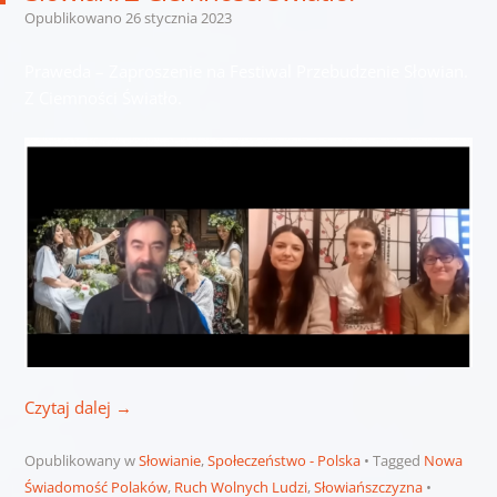
Opublikowano
26 stycznia 2023
Praweda – Zaproszenie na Festiwal Przebudzenie Słowian.
Z Ciemności Światło.
Czytaj dalej
→
Opublikowany w
Słowianie
,
Społeczeństwo - Polska
Tagged
Nowa
Świadomość Polaków
,
Ruch Wolnych Ludzi
,
Słowiańszczyzna