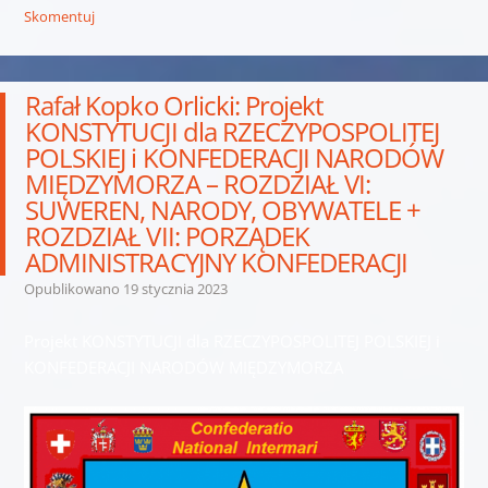
Skomentuj
Rafał Kopko Orlicki: Projekt
KONSTYTUCJI dla RZECZYPOSPOLITEJ
POLSKIEJ i KONFEDERACJI NARODÓW
MIĘDZYMORZA – ROZDZIAŁ VI:
SUWEREN, NARODY, OBYWATELE +
ROZDZIAŁ VII: PORZĄDEK
ADMINISTRACYJNY KONFEDERACJI
Opublikowano
19 stycznia 2023
Projekt KONSTYTUCJI dla RZECZYPOSPOLITEJ POLSKIEJ i
KONFEDERACJI NARODÓW MIĘDZYMORZA