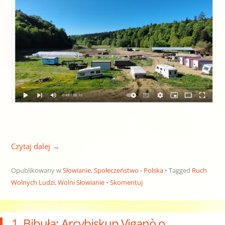
Czytaj dalej
→
Opublikowany w
Słowianie
,
Społeczeństwo - Polska
Tagged
Ruch
Wolnych Ludzi
,
Wolni Słowianie
Skomentuj
1. Bibuła: Arcybiskup Viganò o