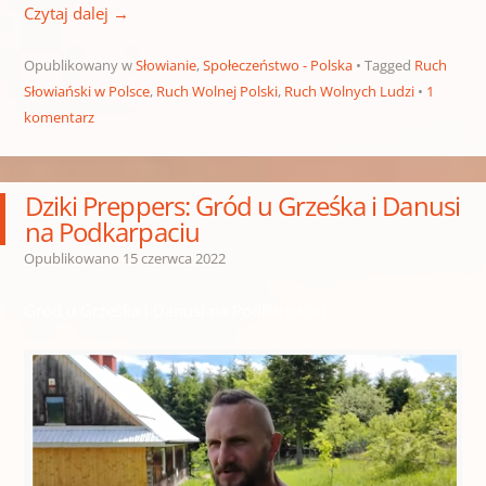
Czytaj dalej
→
Opublikowany w
Słowianie
,
Społeczeństwo - Polska
Tagged
Ruch
Słowiański w Polsce
,
Ruch Wolnej Polski
,
Ruch Wolnych Ludzi
1
komentarz
Dziki Preppers: Gród u Grześka i Danusi
na Podkarpaciu
Opublikowano
15 czerwca 2022
Gród u Grześka i Danusi na Podkarpaciu