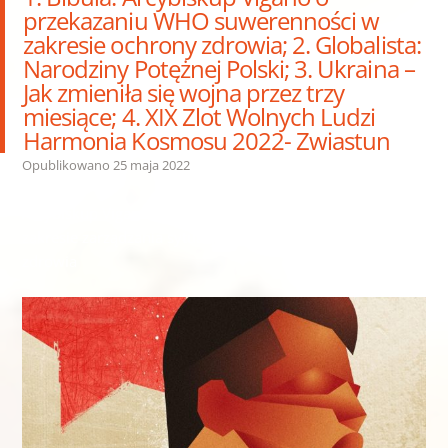
przekazaniu WHO suwerenności w
zakresie ochrony zdrowia; 2. Globalista:
Narodziny Potężnej Polski; 3. Ukraina –
Jak zmieniła się wojna przez trzy
miesiące; 4. XIX Zlot Wolnych Ludzi
Harmonia Kosmosu 2022- Zwiastun
Opublikowano
25 maja 2022
Arcybiskup Viganò o przekazaniu WHO suwerenności w
zakresie zarządzania sytuacjami kryzysowymi w ochronie
zdrowia