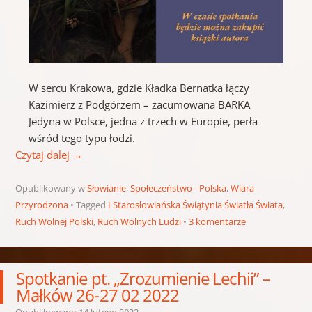
W sercu Krakowa, gdzie Kładka Bernatka łączy
Kazimierz z Podgórzem – zacumowana BARKA
Jedyna w Polsce, jedna z trzech w Europie, perła
wśród tego typu łodzi.
Czytaj dalej
→
Opublikowany w
Słowianie
,
Społeczeństwo - Polska
,
Wiara
Przyrodzona
Tagged
I Starosłowiańska Świątynia Światła Świata
,
Ruch Wolnej Polski
,
Ruch Wolnych Ludzi
3 komentarze
Spotkanie pt. „Zrozumienie Lechii” –
Małków 26-27 02 2022