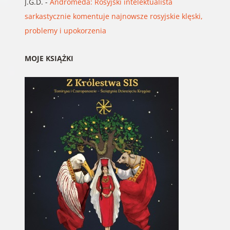
J.G.D.
-
Andromeda: Rosyjski intelektualista
sarkastycznie komentuje najnowsze rosyjskie klęski,
problemy i upokorzenia
MOJE KSIĄŻKI