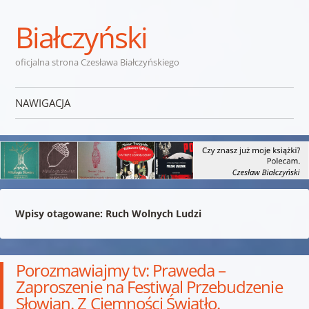
Białczyński
oficjalna strona Czesława Białczyńskiego
NAWIGACJA
Przejdź do treści
Wpisy otagowane:
Ruch Wolnych Ludzi
Porozmawiajmy tv: Praweda –
Zaproszenie na Festiwal Przebudzenie
Słowian. Z Ciemności Światło.