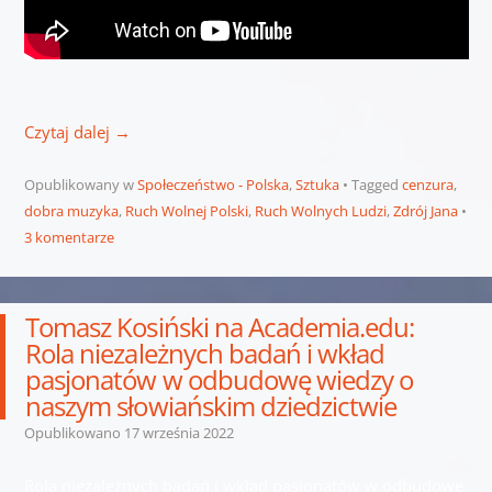
Czytaj dalej
→
Opublikowany w
Społeczeństwo - Polska
,
Sztuka
Tagged
cenzura
,
dobra muzyka
,
Ruch Wolnej Polski
,
Ruch Wolnych Ludzi
,
Zdrój Jana
3 komentarze
Tomasz Kosiński na Academia.edu:
Rola niezależnych badań i wkład
pasjonatów w odbudowę wiedzy o
naszym słowiańskim dziedzictwie
Opublikowano
17 września 2022
Rola niezależnych badań i wkład pasjonatów w odbudowę