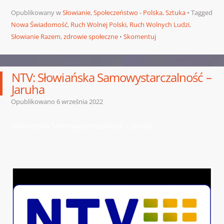
Opublikowany w
Słowianie
,
Społeczeństwo - Polska
,
Sztuka
Tagged
Nowa Świadomość
,
Ruch Wolnej Polski
,
Ruch Wolnych Ludzi
,
Słowianie Razem
,
zdrowie społeczne
Skomentuj
NTV: Słowiańska Samowystarczalność –
Jaruha
Opublikowano
6 września 2022
Słowiańska Samowystarczalność – Jaruha