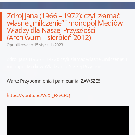
Zdrój Jana (1966 – 1972): czyli złamać
własne „milczenie” i monopol Mediów
Władzy dla Naszej Przyszłości
(Archiwum – sierpień 2012)
Opublikowano
15 stycznia 2023
Zdrój Jana (1966 – 1972): czyli złamać własne „milczenie” i
monopol Mediów Władzy dla Naszej Przyszłości
Warte Przypomnienia i pamiętania! ZAWSZE!!!
https://youtu.be/VoXl_F8vCRQ