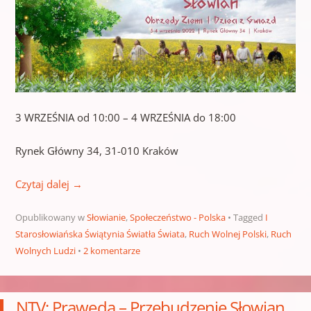
3 WRZEŚNIA od 10:00 – 4 WRZEŚNIA do 18:00
Rynek Główny 34, 31-010 Kraków
Czytaj dalej
→
Opublikowany w
Słowianie
,
Społeczeństwo - Polska
Tagged
I
Starosłowiańska Świątynia Światła Świata
,
Ruch Wolnej Polski
,
Ruch
Wolnych Ludzi
2 komentarze
NTV: Praweda – Przebudzenie Słowian