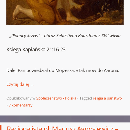
„Płonący krzew” – obraz Sébastiena Bourdona z XVII wieku
Ksi
ęga Kapłańska 21:16-23
Dalej Pan powiedział do Mojżesza: «Tak mów do Aarona:
Czytaj dalej
→
Opublikowany w
Społeczeństwo - Polska
Tagged
religia a państwo
7 komentarzy
Racjonalista.pl: Mariusz Agnosiewicz –