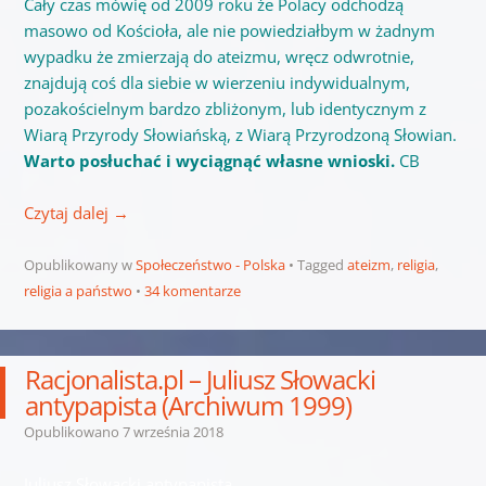
Cały czas mówię od 2009 roku że Polacy odchodzą
masowo od Kościoła, ale nie powiedziałbym w żadnym
wypadku że zmierzają do ateizmu, wręcz odwrotnie,
znajdują coś dla siebie w wierzeniu indywidualnym,
pozakościelnym bardzo zbliżonym, lub identycznym z
Wiarą Przyrody Słowiańską, z Wiarą Przyrodzoną Słowian.
Warto posłuchać i wyciągnąć własne wnioski.
CB
Czytaj dalej
→
Opublikowany w
Społeczeństwo - Polska
Tagged
ateizm
,
religia
,
religia a państwo
34 komentarze
Racjonalista.pl – Juliusz Słowacki
antypapista (Archiwum 1999)
Opublikowano
7 września 2018
Juliusz Słowacki antypapista