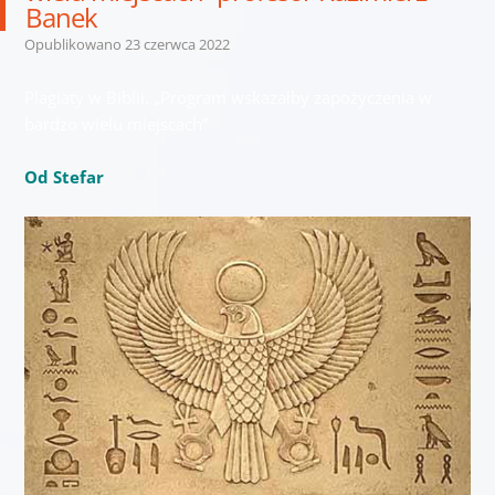
Banek
Opublikowano
23 czerwca 2022
Plagiaty w Biblii. „Program wskazałby zapożyczenia w
bardzo wielu miejscach”
Od Stefar