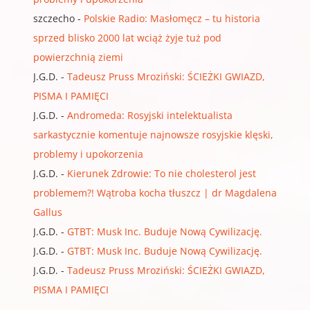
szczecho
-
Polskie Radio: Masłomęcz – tu historia
sprzed blisko 2000 lat wciąż żyje tuż pod
powierzchnią ziemi
J.G.D.
-
Tadeusz Pruss Mroziński: ŚCIEŻKI GWIAZD,
PISMA I PAMIĘCI
J.G.D.
-
Andromeda: Rosyjski intelektualista
sarkastycznie komentuje najnowsze rosyjskie klęski,
problemy i upokorzenia
J.G.D.
-
Kierunek Zdrowie: To nie cholesterol jest
problemem?! Wątroba kocha tłuszcz | dr Magdalena
Gallus
J.G.D.
-
GTBT: Musk Inc. Buduje Nową Cywilizację.
J.G.D.
-
GTBT: Musk Inc. Buduje Nową Cywilizację.
J.G.D.
-
Tadeusz Pruss Mroziński: ŚCIEŻKI GWIAZD,
PISMA I PAMIĘCI