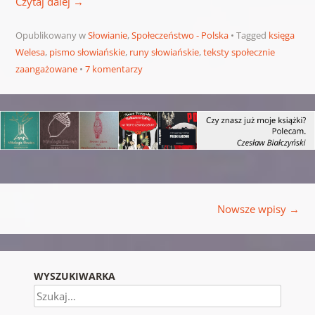
Czytaj dalej
→
Opublikowany w
Słowianie
,
Społeczeństwo - Polska
Tagged
księga
Welesa
,
pismo słowiańskie
,
runy słowiańskie
,
teksty społecznie
zaangażowane
7 komentarzy
Nawigacja wpisu
Nowsze wpisy
→
WYSZUKIWARKA
Szukaj