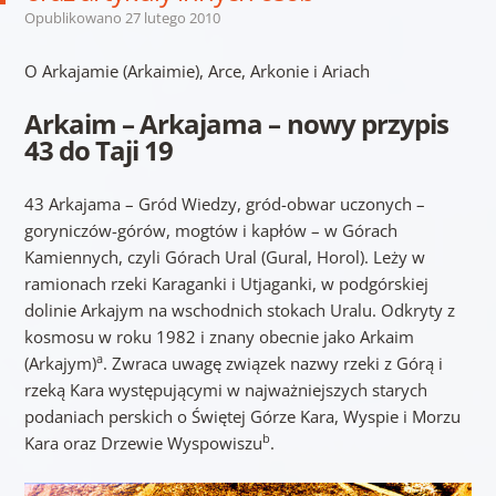
Opublikowano
27 lutego 2010
O Arkajamie (Arkaimie), Arce, Arkonie i Ariach
Arkaim – Arkajama – nowy przypis
43 do Taji 19
43 Arkajama – Gród Wiedzy, gród-obwar uczonych –
goryniczów-górów, mogtów i kapłów – w Górach
Kamiennych, czyli Górach Ural (Gural, Horol). Leży w
ramionach rzeki Karaganki i Utjaganki, w podgórskiej
dolinie Arkajym na wschodnich stokach Uralu. Odkryty z
kosmosu w roku 1982 i znany obecnie jako Arkaim
a
(Arkajym)
. Zwraca uwagę związek nazwy rzeki z Górą i
rzeką Kara występującymi w najważniejszych starych
podaniach perskich o Świętej Górze Kara, Wyspie i Morzu
b
Kara oraz Drzewie Wyspowiszu
.