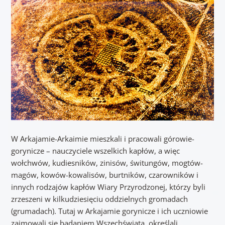
W Arkajamie-Arkaimie mieszkali i pracowali górowie-
gorynicze – nauczyciele wszelkich kapłów, a więc
wołchwów, kudiesników, zinisów, świtungów, mogtów-
magów, kowów-kowalisów, burtników, czarowników i
innych rodzajów kapłów Wiary Przyrodzonej, którzy byli
zrzeszeni w kilkudziesięciu oddzielnych gromadach
(grumadach). Tutaj w Arkajamie gorynicze i ich uczniowie
zajmowali się badaniem Wszechświata, określali