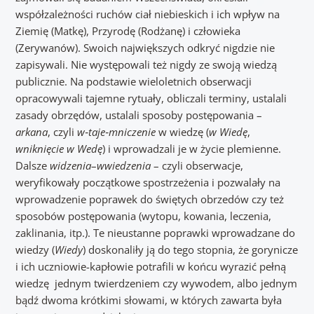
współzależności ruchów ciał niebieskich i ich wpływ na
Ziemię (Matkę), Przyrodę (Rodżanę) i człowieka
(Zerywanów). Swoich największych odkryć nigdzie nie
zapisywali. Nie występowali też nigdy ze swoją wiedzą
publicznie. Na podstawie wieloletnich obserwacji
opracowywali tajemne rytuały, obliczali terminy, ustalali
zasady obrzędów, ustalali sposoby postępowania –
arkana
, czyli
w‑taje‑mniczenie
w wiedzę (
w Wiedę
,
wniknięcie
w Wedę
) i wprowadzali je w życie plemienne.
Dalsze
widzenia
–
wwiedzenia
– czyli obserwacje,
weryfikowały początkowe spostrzeżenia i pozwalały na
wprowadzenie poprawek do świętych obrzedów czy też
sposobów postępowania (wytopu, kowania, leczenia,
zaklinania, itp.). Te nieustanne poprawki wprowadzane do
wiedzy (
Wiedy
) doskonaliły ją do tego stopnia, że gorynicze
i ich uczniowie-kapłowie potrafili w końcu wyrazić pełną
wiedzę jednym twierdzeniem czy wywodem, albo jednym
bądź dwoma krótkimi słowami, w których zawarta była