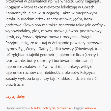
przebywał w Zaświatach np. we wnętrzu Góry Kaganjątu
(Kogajon – którą także niektórzy lokalizują w Górach
Kamiennych, a nie w Bucegach). Także w miejscowym
języku buriackim
arka
– znaczy
osnowa
,
jądro
,
baza,
podstawa
. Słowo
oral
ma także znaczenia takie jak:
oralny
–
wypowiadalny, głos, mowa, mowa główna, podstawowy
język, czy
horał
– śpiewo-mowa uroczysta – święta.
Przyjmuje się, że to tutaj w Arkajamie powstały pierwsze
hymny Ryg-Wedy i Gathy (gadki) Awesty (Obwiesty), tutaj
też zgłębiano tajniki geometrii, tajemnice liczb (czerty i
czarowanie, butry-oboroty i burtowanie-obracanie),
tajemnice znaków-pisów i wici (taje, bukwy, wikły),
tajemnice ruchów ciał niebieskich, okresów Księżyca,
zasady wytopu brązu, czy tajniki składu i działania ziół
oraz trucizn.
Czytaj dalej
→
Opublikowany w
Nauka i odkrycia
,
Słowianie
Tagged
Ariowie
,