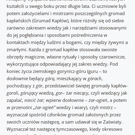
kształcili u swego boku przez długie lata. Ci uczniowie byli
potem założycielami i mistrzami poszczególnych gromad
kapłańskich (Grumad Kapłów), które różniły się od siebie
zarówno zakresem wiedzy jak i narzędziami stosowanymi
do jej pogłębiania i sposobami pośredniczenia w
kontaktach między ludźmi a bogami, czy między żywymi a
zmarłymi. Każda z gromad kapłów stosowała swoiste
obrzędy magiczne, własne rytuały i sposoby czarownicze,
wykorzystujące odpowiadający jej zakres wiedzy. Pod
koniec życia ziemskiego gorynicz-góru (guru – to
dosłownie będący
górą
, mieszkający w
górach
,
pochodzący z
gór
, przedstawiciel świętej gromady kapłów-
goroli
,
górujący
wiedzą,
gor
– żar
niecący
, czyli wiedzący jak
zapalać,
niecić żar;
wpierw dosłownie –
żar-ogień
, a potem
w przenośni
„żar-ogień”
wiedzy i wiary), czyli mistrz –
wyznaczał spośród członków gromad założonych przez
swoich uczniów następcę, a sam udawał się w Zaświaty.
Wyznaczał też następcę tymczasowego, kiedy okresowo