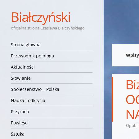
Białczyński
oficjalna strona Czesława Białczyńskiego
Nawigacja
Przejdź do treści
Strona główna
Wpisy
Przewodnik po blogu
Aktualności
Słowianie
Bi
Społeczeństwo – Polska
OC
Nauka i odkrycia
NA
Przyroda
Powieści
Opubl
Sztuka