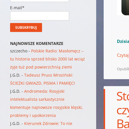
E-mail*
Dzisi
NAJNOWSZE KOMENTARZE
szczecho
-
Polskie Radio: Masłomęcz –
Czytaj
tu historia sprzed blisko 2000 lat wciąż
żyje tuż pod powierzchnią ziemi
Opubl
J.G.D.
-
Tadeusz Pruss Mroziński:
ŚCIEŻKI GWIAZD, PISMA I PAMIĘCI
St
J.G.D.
-
Andromeda: Rosyjski
intelektualista sarkastycznie
cz
komentuje najnowsze rosyjskie klęski,
problemy i upokorzenia
Ba
J.G.D.
-
Kierunek Zdrowie: To nie