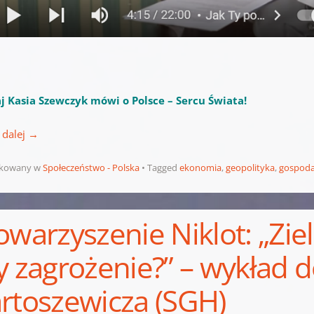
aj Kasia Szewczyk mówi o Polsce – Sercu Świata!
 dalej
→
ikowany w
Społeczeństwo - Polska
Tagged
ekonomia
,
geopolityka
,
gospoda
owarzyszenie Niklot: „Zie
y zagrożenie?” – wykład 
rtoszewicza (SGH)