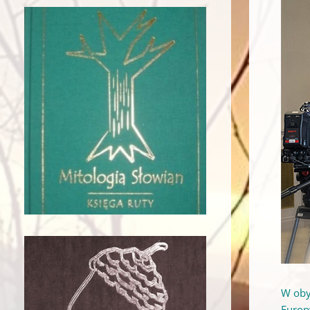
W oby
Europ