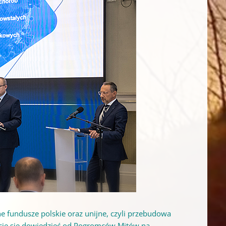
e fundusze polskie oraz unijne, czyli przebudowa
żecie się dowiedzieć od Pogromców Mitów na