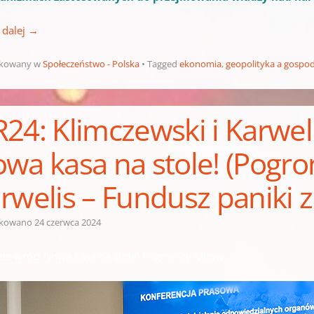
 dalej
→
ikowany w
Społeczeństwo - Polska
Tagged
ekonomia
,
geopolityka a gospo
24: Klimczewski i Karweli
wa kasa na stole! (Pogro
rwelis – Fundusz paniki
ikowano
24 czerwca 2024
zie wróć! Nowa kasa na stole! Pogromcy Mitów