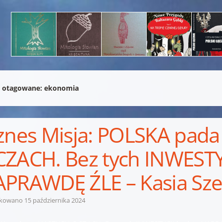
 otagowane:
ekonomia
znes Misja: POLSKA pad
ZACH. Bez tych INWESTY
PRAWDĘ ŹLE – Kasia Sz
ikowano
15 października 2024