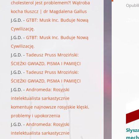
cholesterol jest problemem?! Wątroba
Opubl
kocha tłuszcz | dr Magdalena Gallus
J.G.D.
-
GTBT: Musk Inc. Buduje Nową
„Ziel
Cywilizację.
J.G.D.
-
GTBT: Musk Inc. Buduje Nową
Cywilizację.
J.G.D.
-
Tadeusz Pruss Mroziński:
ŚCIEŻKI GWIAZD, PISMA I PAMIĘCI
J.G.D.
-
Tadeusz Pruss Mroziński:
ŚCIEŻKI GWIAZD, PISMA I PAMIĘCI
J.G.D.
-
Andromeda: Rosyjski
intelektualista sarkastycznie
komentuje najnowsze rosyjskie klęski,
problemy i upokorzenia
J.G.D.
-
Andromeda: Rosyjski
Słysz
intelektualista sarkastycznie
mech