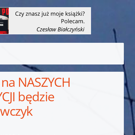
a na NASZYCH
CJI będzie
ewczyk