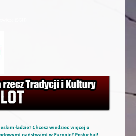
zewicza (SGH)
ieskim ładzie? Chcesz wiedzieć więcej o
odowymi państwami w Europie? Posłuchaj!