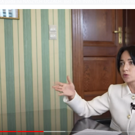
A pada na NASZYCH OCZACH. Bez tych INWESTYCJI będzie NAPR