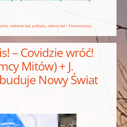
darka
,
niebieski ład
,
polityka
,
zielony ład
5 komentarzy
s! – Covidzie wróć!
mcy Mitów) + J.
 zbuduje Nowy Świat