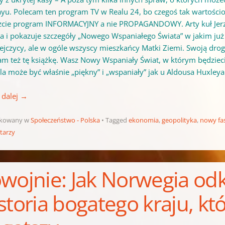
yu. Polecam ten program TV w Realu 24, bo czegoś tak wartościoweg
zcie program INFORMACYJNY a nie PROPAGANDOWY. Arty kuł Jerze
ja i pokazuje szczegóły „Nowego Wspaniałego Świata” w jakim już 
ejczycy, ale w ogóle wszyscy mieszkańcy Matki Ziemi. Swoją dr
am też tę książkę. Wasz Nowy Wspaniały Świat, w którym będzie
la może być właśnie „piękny” i „wspaniały” jak u
Aldousa Huxleya
 dalej
→
ikowany w
Społeczeństwo - Polska
Tagged
ekonomia
,
geopolityka
,
nowy fa
tarzy
wojnie: Jak Norwegia odkr
storia bogatego kraju, któr