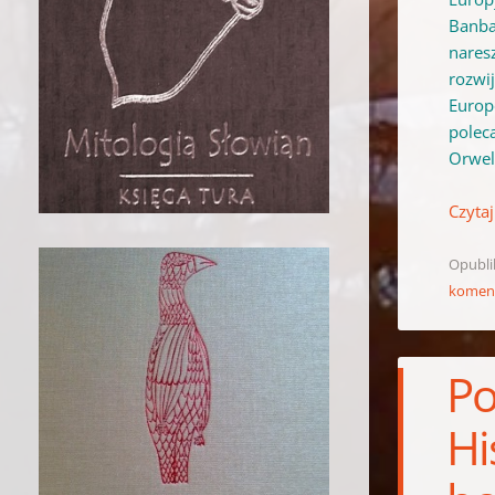
Banba
nares
rozwi
Europ
polec
Orwel
Czytaj
Opubl
komen
Po
Hi