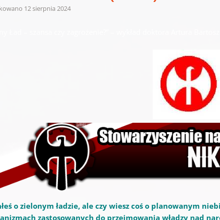
ikowano
12 sierpnia 2024
ony Ład – szansa czy zagrożenie?” – wykład doktora Artura Bartos
ałeś o zielonym ładzie, ale czy wiesz coś o planowanym nieb
anizmach zastosowanych do przejmowania władzy nad nar