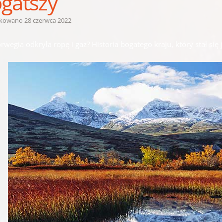
gatszy
ikowano
28 czerwca 2022
rwegia odkryła ropę i gaz? Historia bogatego kraju, który stał się