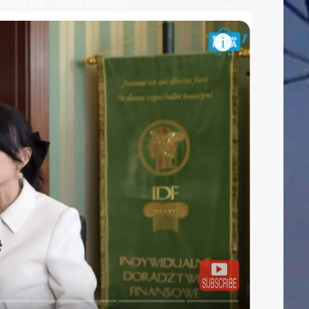
AWDĘ ŹLE – Kasia Szewczyk