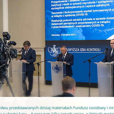
dwu przedstawianych dzisiaj materiałach Fundusz covidowy i inn
y z ukrytej kasy – A poza tym kilka innych spraw, o których mo