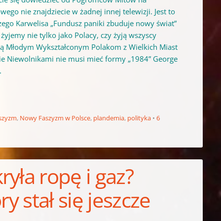
o nie znajdziecie w żadnej innej telewizji. Jest to
go Karwelisa „Fundusz paniki zbuduje nowy świat”
żyjemy nie tylko jako Polacy, czy żyją wszyscy
ogą Młodym Wykształconym Polakom z Wielkich Miast
cie Niewolnikami nie musi mieć formy „1984” George
.
szyzm
,
Nowy Faszyzm w Polsce
,
plandemia
,
polityka
6
yła ropę i gaz?
y stał się jeszcze