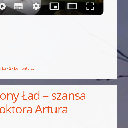
rka
27 komentarzy
lony Ład – szansa
doktora Artura