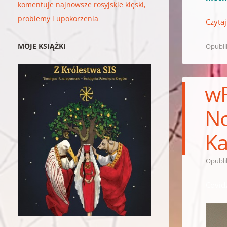
komentuje najnowsze rosyjskie klęski,
problemy i upokorzenia
Czytaj
MOJE KSIĄŻKI
Opubl
wR
No
Ka
Opubl
Covid