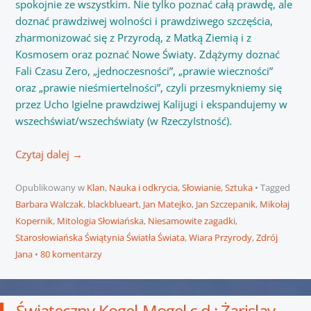
spokojnie ze wszystkim. Nie tylko poznać całą prawdę, ale
doznać prawdziwej wolności i prawdziwego szczęścia,
zharmonizować się z Przyrodą, z Matką Ziemią i z
Kosmosem oraz poznać Nowe Światy. Zdążymy doznać
Fali Czasu Zero, „jednoczesności”, „prawie wieczności”
oraz „prawie nieśmiertelności”, czyli przesmykniemy się
przez Ucho Igielne prawdziwej Kalijugi i ekspandujemy w
wszechświat/wszechświaty (w RzeczyIstność).
Czytaj dalej
→
Opublikowany w
Klan
,
Nauka i odkrycia
,
Słowianie
,
Sztuka
Tagged
Barbara Walczak
,
blackblueart
,
Jan Matejko
,
Jan Szczepanik
,
Mikołaj
Kopernik
,
Mitologia Słowiańska
,
Niesamowite zagadki
,
Starosłowiańska Świątynia Światła Świata
,
Wiara Przyrody
,
Zdrój
Jana
80 komentarzy
Świąteczny Kogel-Mogel c.d.: Żarislav