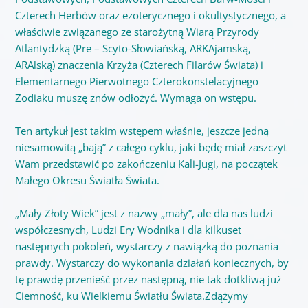
Czterech Herbów oraz ezoterycznego i okultystycznego, a
właściwie związanego ze starożytną Wiarą Przyrody
Atlantydzką (Pre – Scyto-Słowiańską, ARKAjamską,
ARAlską) znaczenia Krzyża (Czterech Filarów Świata) i
Elementarnego Pierwotnego Czterokonstelacyjnego
Zodiaku muszę znów odłożyć. Wymaga on wstępu.
Ten artykuł jest takim wstępem właśnie, jeszcze jedną
niesamowitą „bają” z całego cyklu, jaki będę miał zaszczyt
Wam przedstawić po zakończeniu Kali-Jugi, na początek
Małego Okresu Światła Świata.
„Mały Złoty Wiek” jest z nazwy „mały”, ale dla nas ludzi
współczesnych, Ludzi Ery Wodnika i dla kilkuset
następnych pokoleń, wystarczy z nawiązką do poznania
prawdy. Wystarczy do wykonania działań koniecznych, by
tę prawdę przenieść przez następną, nie tak dotkliwą już
Ciemność, ku Wielkiemu Światłu Świata.Zdążymy