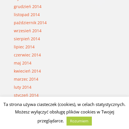
grudzień 2014
listopad 2014
październik 2014
wrzesień 2014
sierpień 2014
lipiec 2014
czerwiec 2014
maj 2014
kwiecień 2014
marzec 2014
luty 2014
styczeń 2014
grudzień 2013
Ta strona używa ciasteczek (cookies), w celach statystycznych.
listopad 2013
Możesz wyłączyć obsługę plików cookies w Twojej
październik 2013
przeglądarce.
Rozumiem
wrzesień 2013