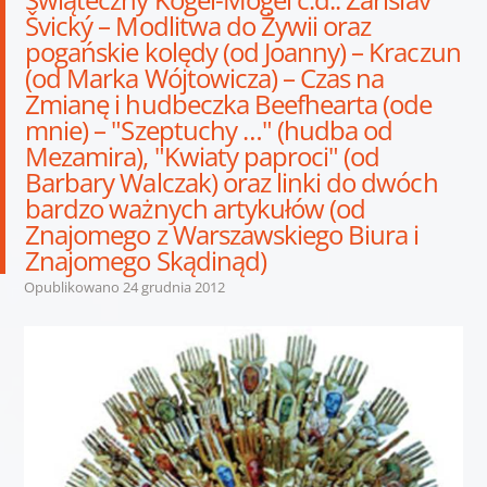
Švický – Modlitwa do Żywii oraz
pogańskie kolędy (od Joanny) – Kraczun
(od Marka Wójtowicza) – Czas na
Zmianę i hudbeczka Beefhearta (ode
mnie) – "Szeptuchy …" (hudba od
Mezamira), "Kwiaty paproci" (od
Barbary Walczak) oraz linki do dwóch
bardzo ważnych artykułów (od
Znajomego z Warszawskiego Biura i
Znajomego Skądinąd)
Opublikowano
24 grudnia 2012