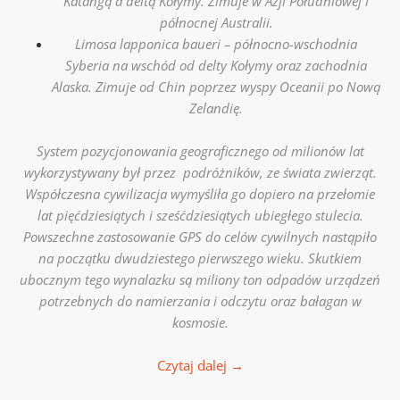
Katangą a deltą Kołymy. Zimuje w Azji Południowej i
północnej Australii.
Limosa lapponica baueri – północno-wschodnia
Syberia na wschód od delty Kołymy oraz zachodnia
Alaska. Zimuje od Chin poprzez wyspy Oceanii po Nową
Zelandię.
System pozycjonowania geograficznego od milionów lat
wykorzystywany był przez podróżników, ze świata zwierząt.
Współczesna cywilizacja wymyśliła go dopiero na przełomie
lat pięćdziesiątych i sześćdziesiątych ubiegłego stulecia.
Powszechne zastosowanie GPS do celów cywilnych nastąpiło
na początku dwudziestego pierwszego wieku. Skutkiem
ubocznym tego wynalazku są miliony ton odpadów urządzeń
potrzebnych do namierzania i odczytu oraz bałagan w
kosmosie.
Czytaj dalej
→