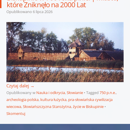
które Zniknęło na 2000 Lat
Opublikowano
6 lipca 2026
Czytaj dalej
→
Opublikowany w
Nauka i odkrycia
,
Słowianie
Tagged
750 p.n.e.
,
archeologia polska
,
kultura łużycka
,
pra-słowiańska cywilizacja
wiecowa
,
Słowiańszczyzna Starożytna
,
źycie w Biskupinie
Skomentuj