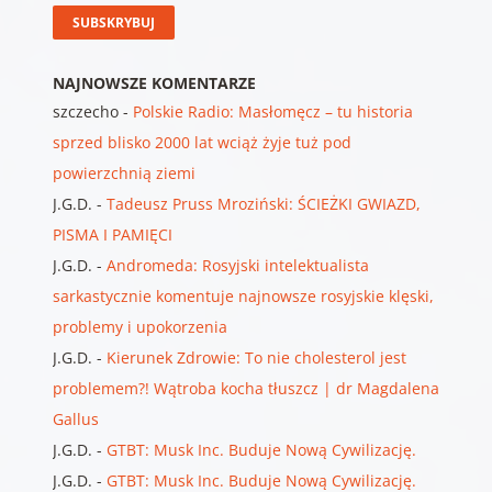
NAJNOWSZE KOMENTARZE
szczecho
-
Polskie Radio: Masłomęcz – tu historia
sprzed blisko 2000 lat wciąż żyje tuż pod
powierzchnią ziemi
J.G.D.
-
Tadeusz Pruss Mroziński: ŚCIEŻKI GWIAZD,
PISMA I PAMIĘCI
J.G.D.
-
Andromeda: Rosyjski intelektualista
sarkastycznie komentuje najnowsze rosyjskie klęski,
problemy i upokorzenia
J.G.D.
-
Kierunek Zdrowie: To nie cholesterol jest
problemem?! Wątroba kocha tłuszcz | dr Magdalena
Gallus
J.G.D.
-
GTBT: Musk Inc. Buduje Nową Cywilizację.
J.G.D.
-
GTBT: Musk Inc. Buduje Nową Cywilizację.