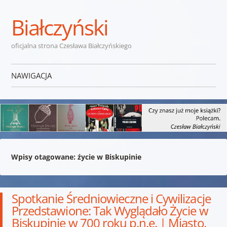
Białczyński
oficjalna strona Czesława Białczyńskiego
NAWIGACJA
Przejdź do treści
Wpisy otagowane:
źycie w Biskupinie
Spotkanie Średniowieczne i Cywilizacje
Przedstawione: Tak Wyglądało Życie w
Biskupinie w 700 roku p.n.e. | Miasto,