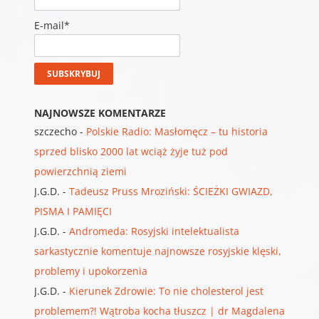
E-mail*
NAJNOWSZE KOMENTARZE
szczecho
-
Polskie Radio: Masłomęcz – tu historia
sprzed blisko 2000 lat wciąż żyje tuż pod
powierzchnią ziemi
J.G.D.
-
Tadeusz Pruss Mroziński: ŚCIEŻKI GWIAZD,
PISMA I PAMIĘCI
J.G.D.
-
Andromeda: Rosyjski intelektualista
sarkastycznie komentuje najnowsze rosyjskie klęski,
problemy i upokorzenia
J.G.D.
-
Kierunek Zdrowie: To nie cholesterol jest
problemem?! Wątroba kocha tłuszcz | dr Magdalena