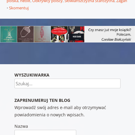
polska
,
neolit
,
Odkrywcy polscy
,
Słowiańszczyzna Starożytna
,
Żagań
Skomentuj
Nawigacja wpisu
WYSZUKIWARKA
Szukaj
ZAPRENUMERUJ TEN BLOG
Wprowadź swój adres e-mail aby otrzymywać
powiadomienia o nowych wpisach.
Nazwa