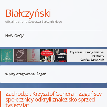
Białczyński
oficjalna strona Czesława Białczyńskiego
NAWIGACJA
Przejdź do treści
Wpisy otagowane:
Żagań
Zachod.pl: Krzysztof Gonera – Żagańscy
społecznicy odkryli znalezisko sprzed
tysięcy lat