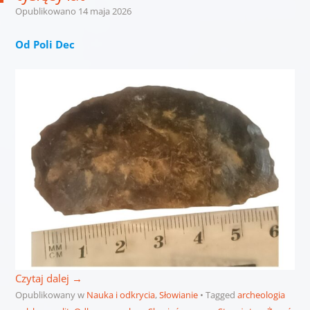
Opublikowano
14 maja 2026
Od Poli Dec
Czytaj dalej
→
Opublikowany w
Nauka i odkrycia
,
Słowianie
Tagged
archeologia