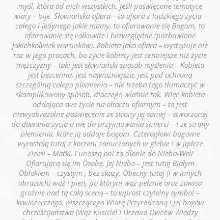
myśl, która od nich wszystkich, jeśli poświęcone tematyce
wiary – bije. Słowiańska ofiara – to ofiara z ludzkiego życia –
całego i jedynego jakie mamy, to ofiarowanie się Bogom, to
ofiarowanie się całkowite i bezwzględne (pozbawione
jakichkolwiek warunków). Kobieta jako ofiara – występuje nie
raz w jego pracach, bo życie kobiety jest cenniejsze niż życie
mężczyzny – taki jest słowiański sposób myślenia – Kobieta
jest bezcenna, jest najważniejsza, jest pod ochroną
szczególną całego plemienia – nie trzeba tego tłumaczyć w
skomplikowany sposób, dlaczego właśnie tak. Więc kobieta
oddająca swe życie na ołtarzu ofiarnym – to jest
niewyobrażalne poświęcenie ze strony jej samej – stworzonej
do dawania życia a nie do przyjmowania śmierci – i ze strony
plemienia, które ją oddaje bogom. Czterogłowi bogowie
wyrastają tutaj z korzeni zanurzonych w glebie i w jądrze
Ziemi – Matki, i unoszą oni za dłonie do Nieba-Weli
Ofiarującą się im Osobę. Jej Niebo – jest tutaj Białym
Obłokiem – czystym , bez skazy. Obecny tutaj (i w innych
obrazach) wąż i pień, po którym wąż pełznie oraz zawisa
groźnie nad tą całą sceną – to wprost czytelny symbol –
krwiożerczego, niszczącego Wiarę Przyrodzoną i jej bogów
chrześcijaństwa (Wąż Kusiciel i Drzewo Owców Wiedzy