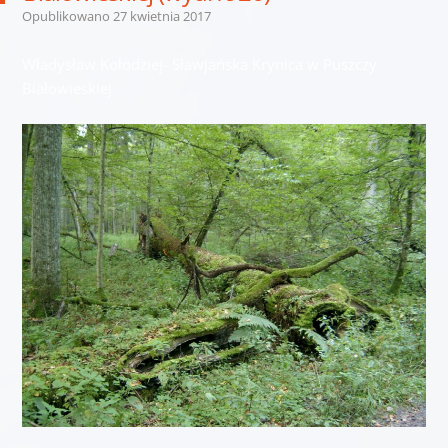
Opublikowano
27 kwietnia 2017
Władysław Kołodziej- Sławjańska Krynica w Puszczy
Białowieskiej