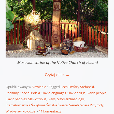
Mazovian shrine of the Native Church of Poland
Czytaj dalej
→
Opublikowany w
Słowianie
Tagged
Lech Emfazy Stefański
,
Rodzimy Kościół Polski
,
Slavic languages
,
Slavic origin
,
Slavic people
,
Slavic peoples
,
Slavic tribus
,
Slavs
,
Slavs archaeology
,
Starosłowiańska Świątynia Światła Świata
,
Veneti
,
Wiara Przyrody
,
Władysław Kołodziej
11 komentarzy