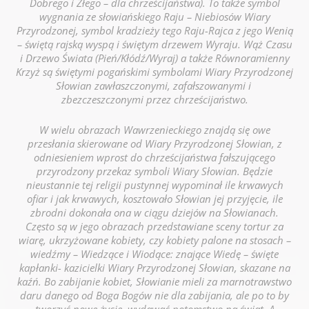
Dobrego i Złego – dla chrześcijaństwa). To także symbol
wygnania ze słowiańskiego Raju – Niebiosów Wiary
Przyrodzonej, symbol kradzieży tego Raju-Rajca z jego Wenią
– świętą rajską wyspą i świętym drzewem Wyraju. Wąż Czasu
i Drzewo Świata (Pień/Kłódź/Wyraj) a także Równoramienny
Krzyż są świętymi pogańskimi symbolami Wiary Przyrodzonej
Słowian zawłaszczonymi, zafałszowanymi i
zbezczeszczonymi przez chrześcijaństwo.
W wielu obrazach Wawrzenieckiego znajdą się owe
przesłania skierowane od Wiary Przyrodzonej Słowian, z
odniesieniem wprost do chrześcijaństwa fałszującego
przyrodzony przekaz symboli Wiary Słowian. Będzie
nieustannie tej religii pustynnej wypominał ile krwawych
ofiar i jak krwawych, kosztowało Słowian jej przyjęcie, ile
zbrodni dokonała ona w ciągu dziejów na Słowianach.
Często są w jego obrazach przedstawiane sceny tortur za
wiarę, ukrzyżowane kobiety, czy kobiety palone na stosach –
wiedźmy – Wiedzące i Wiodące: znające Wiedę – święte
kapłanki- kazicielki Wiary Przyrodzonej Słowian, skazane na
kaźń. Bo zabijanie kobiet, Słowianie mieli za marnotrawstwo
daru danego od Boga Bogów nie dla zabijania, ale po to by