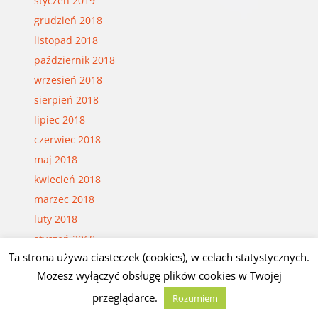
styczeń 2019
grudzień 2018
listopad 2018
październik 2018
wrzesień 2018
sierpień 2018
lipiec 2018
czerwiec 2018
maj 2018
kwiecień 2018
marzec 2018
luty 2018
styczeń 2018
Ta strona używa ciasteczek (cookies), w celach statystycznych.
grudzień 2017
Możesz wyłączyć obsługę plików cookies w Twojej
listopad 2017
przeglądarce.
październik 2017
Rozumiem