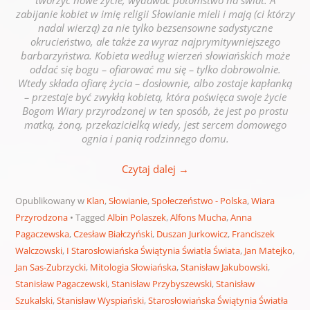
tworzyć nowe życie, wydawać potomstwo na świat. A
zabijanie kobiet w imię religii Słowianie mieli i mają (ci którzy
nadal wierzą) za nie tylko bezsensowne sadystyczne
okrucieństwo, ale także za wyraz najprymitywniejszego
barbarzyństwa. Kobieta według wierzeń słowiańskich może
oddać się bogu – ofiarować mu się – tylko dobrowolnie.
Wtedy składa ofiarę życia – dosłownie, albo zostaje kapłanką
– przestaje być zwykłą kobietą, która poświęca swoje życie
Bogom Wiary przyrodzonej w ten sposób, że jest po prostu
matką, żoną, przekazicielką wiedy, jest sercem domowego
ognia i panią rodzinnego domu.
Czytaj dalej
→
Opublikowany w
Klan
,
Słowianie
,
Społeczeństwo - Polska
,
Wiara
Przyrodzona
Tagged
Albin Polaszek
,
Alfons Mucha
,
Anna
Pagaczewska
,
Czesław Białczyński
,
Duszan Jurkowicz
,
Franciszek
Walczowski
,
I Starosłowiańska Świątynia Światła Świata
,
Jan Matejko
,
Jan Sas-Zubrzycki
,
Mitologia Słowiańska
,
Stanisław Jakubowski
,
Stanisław Pagaczewski
,
Stanisław Przybyszewski
,
Stanisław
Szukalski
,
Stanisław Wyspiański
,
Starosłowiańska Świątynia Światła