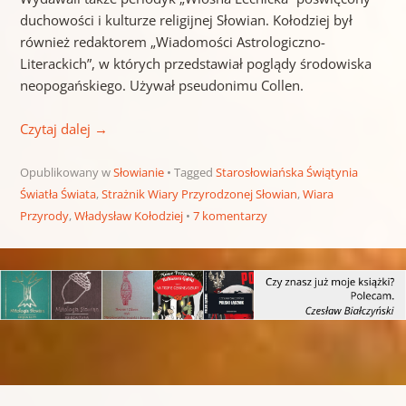
duchowości i kulturze religijnej Słowian. Kołodziej był
również redaktorem „Wiadomości Astrologiczno-
Literackich”, w których przedstawiał poglądy środowiska
neopogańskiego. Używał pseudonimu Collen.
Czytaj dalej
→
Opublikowany w
Słowianie
Tagged
Starosłowiańska Świątynia
Światła Świata
,
Strażnik Wiary Przyrodzonej Słowian
,
Wiara
Przyrody
,
Władysław Kołodziej
7 komentarzy
Nawigacja wpisu