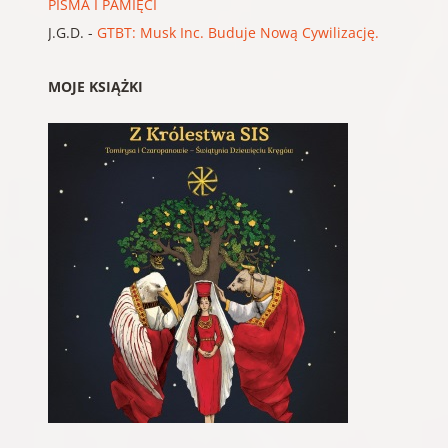
PISMA I PAMIĘCI
J.G.D.
-
GTBT: Musk Inc. Buduje Nową Cywilizację.
MOJE KSIĄŻKI