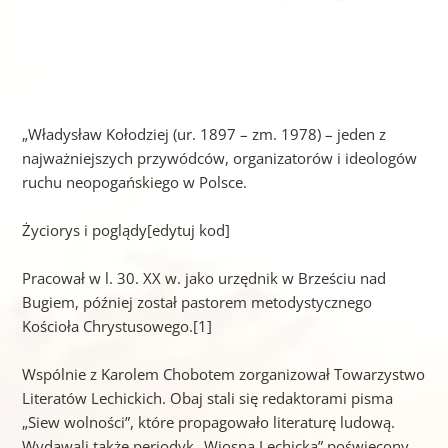
„Władysław Kołodziej (ur. 1897 – zm. 1978) – jeden z
najważniejszych przywódców, organizatorów i ideologów
ruchu neopogańskiego w Polsce.
Życiorys i poglądy[edytuj kod]
Pracował w l. 30. XX w. jako urzędnik w Brześciu nad
Bugiem, później został pastorem metodystycznego
Kościoła Chrystusowego.[1]
Wspólnie z Karolem Chobotem zorganizował Towarzystwo
Literatów Lechickich. Obaj stali się redaktorami pisma
„Siew wolności”, które propagowało literaturę ludową.
Wydawali także periodyk „Wiosna Lechicka” poświęcony