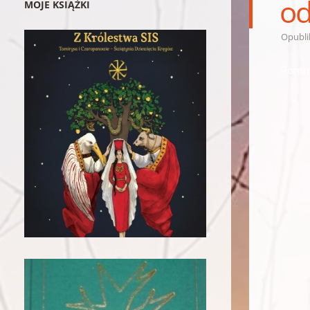
od
MOJE KSIĄŻKI
Opubl
Pomni