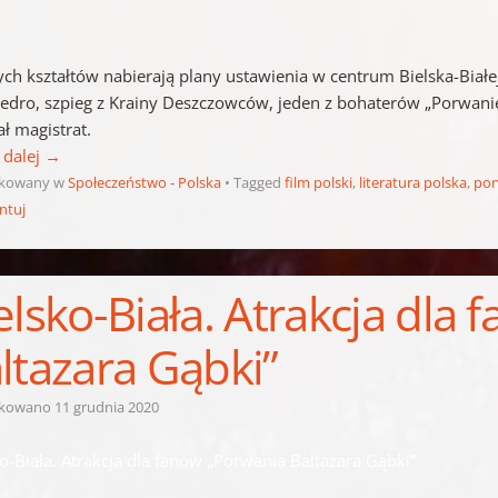
ych kształtów nabierają plany ustawienia w centrum Bielska-Białej
edro, szpieg z Krainy Deszczowców, jeden z bohaterów „Porwanie 
ł magistrat.
 dalej
→
ikowany w
Społeczeństwo - Polska
Tagged
film polski
,
literatura polska
,
por
ntuj
elsko-Biała. Atrakcja dla
ltazara Gąbki”
ikowano
11 grudnia 2020
o-Biała. Atrakcja dla fanów „Porwania Baltazara Gąbki”