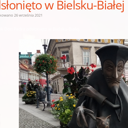
słonięto w Bielsku-Białej
ikowano
26 września 2021
k Don Pedra odsłonięto w Bielsku-Białej