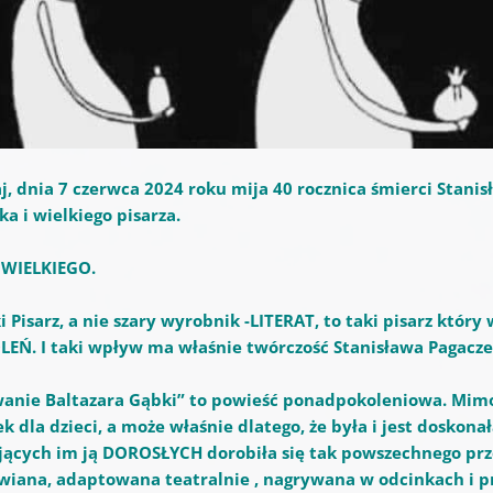
aj, dnia 7 czerwca 2024 roku mija 40 rocznica śmierci Stani
ka i wielkiego pisarza.
 WIELKIEGO.
i Pisarz, a nie szary wyrobnik -LITERAT, to taki pisarz kt
EŃ. I taki wpływ ma właśnie twórczość Stanisława Pagacze
anie Baltazara Gąbki” to powieść ponadpokoleniowa. Mimo, ż
ek dla dzieci, a może właśnie dlatego, że była i jest doskon
jących im ją DOROSŁYCH dorobiła się tak powszechnego przez 
iana, adaptowana teatralnie , nagrywana w odcinkach i p