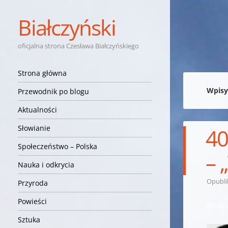
Białczyński
oficjalna strona Czesława Białczyńskiego
Nawigacja
Przejdź do treści
Strona główna
Wpisy
Przewodnik po blogu
Aktualności
Słowianie
40
Społeczeństwo – Polska
– 
Nauka i odkrycia
Opubl
Przyroda
Powieści
40 Ro
Sztuka