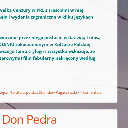
 walka Cenzury w PRL z treściami w niej
ęła i wydania zagraniczne w kilku językach
worzone przez niego postacie wciąż żyją i niosą
KOLENIU zakorzenionym w Kulturze Polskiej
wszego tomu trylogii i wszystko wskazuje, że
uterowymi) film fabularny nakręcony według
cięca
,
literatura polska
,
Stanisław Pagaczewski
1 komentarz
k Don Pedra