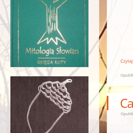
Czytaj
Opubl
Ca
Opubl
Carra