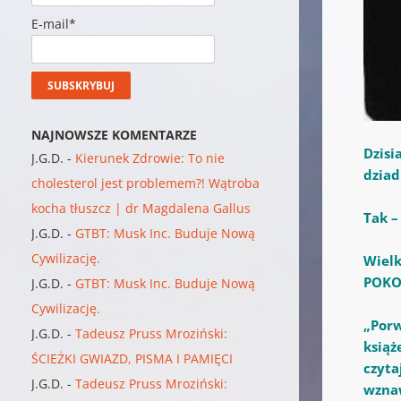
E-mail*
NAJNOWSZE KOMENTARZE
Dzisi
J.G.D.
-
Kierunek Zdrowie: To nie
dziad
cholesterol jest problemem?! Wątroba
kocha tłuszcz | dr Magdalena Gallus
Tak –
J.G.D.
-
GTBT: Musk Inc. Buduje Nową
Cywilizację.
Wielk
POKOL
J.G.D.
-
GTBT: Musk Inc. Buduje Nową
Cywilizację.
„Porw
J.G.D.
-
Tadeusz Pruss Mroziński:
książ
ŚCIEŻKI GWIAZD, PISMA I PAMIĘCI
czyta
J.G.D.
-
Tadeusz Pruss Mroziński:
wznaw