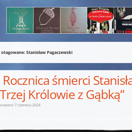
 otagowane:
Stanisław Pagaczewski
 Rocznica śmierci Stani
„Trzej Królowie z Gąbką”
ikowano
7 czerwca 2024
cznica śmierci Stanisława Pagaczewskiego – „Trzej Królowie z Gą