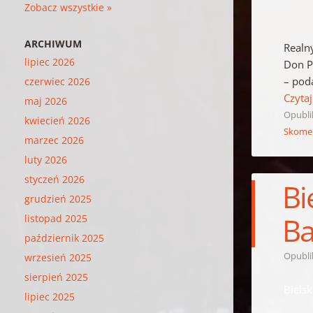
Zobacz wszystkie »
ARCHIWUM
Realn
lipiec 2026
Don P
– poda
czerwiec 2026
Czytaj
maj 2026
Opubl
kwiecień 2026
Skome
marzec 2026
luty 2026
styczeń 2026
Bi
grudzień 2025
Ba
listopad 2025
październik 2025
Opubl
wrzesień 2025
sierpień 2025
Bielsk
lipiec 2025