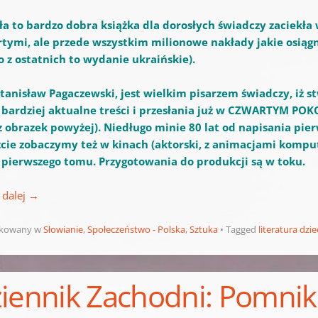
ła to bardzo dobra książka dla dorosłych świadczy zaciekła
tymi, ale przede wszystkim milionowe nakłady jakie osiągn
o z ostatnich to wydanie ukraińskie).
Stanisław Pagaczewski, jest wielkim pisarzem świadczy, iż st
 bardziej aktualne treści i przesłania już w CZWARTYM PO
z obrazek powyżej). Niedługo minie 80 lat od napisania pier
cie zobaczymy też w kinach (aktorski, z animacjami komp
 pierwszego tomu. Przygotowania do produkcji są w toku.
 dalej
→
ikowany w
Słowianie
,
Społeczeństwo - Polska
,
Sztuka
Tagged
literatura dzie
iennik Zachodni: Pomni