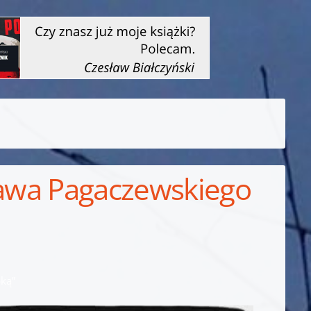
sława Pagaczewskiego
bką”