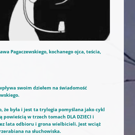
sława Pagaczewskiego, kochanego ojca, teścia,
óry wpływa swoim dziełem na świadomość
wskiego.
e była i jest ta trylogia pomyślana jako cykl
ałą powieścią w trzech tomach DLA DZIECI i
lata odbioru i grona wielbicieli. Jest wciąż
rzerabiana na słuchowiska.