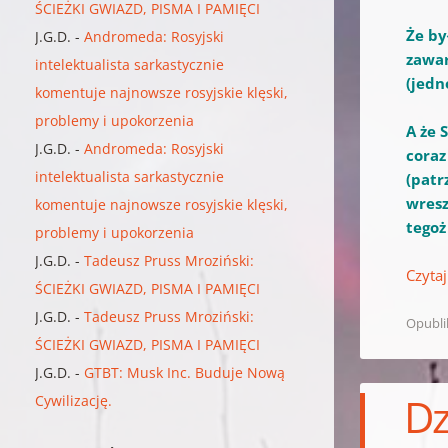
ŚCIEŻKI GWIAZD, PISMA I PAMIĘCI
Że by
J.G.D.
-
Andromeda: Rosyjski
zawar
intelektualista sarkastycznie
(jedn
komentuje najnowsze rosyjskie klęski,
problemy i upokorzenia
A że 
J.G.D.
-
Andromeda: Rosyjski
coraz
intelektualista sarkastycznie
(patr
wresz
komentuje najnowsze rosyjskie klęski,
tegoż
problemy i upokorzenia
J.G.D.
-
Tadeusz Pruss Mroziński:
Czytaj
ŚCIEŻKI GWIAZD, PISMA I PAMIĘCI
J.G.D.
-
Tadeusz Pruss Mroziński:
Opubl
ŚCIEŻKI GWIAZD, PISMA I PAMIĘCI
J.G.D.
-
GTBT: Musk Inc. Buduje Nową
Dz
Cywilizację.