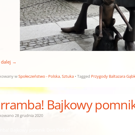
 dalej
→
ikowany w
Społeczeństwo - Polska
,
Sztuka
Tagged
Przygody Baltazara Gąbk
rramba! Bajkowy pomnik
ikowano
28 grudnia 2020
mba! Bajkowy pomnik Don Pedro!