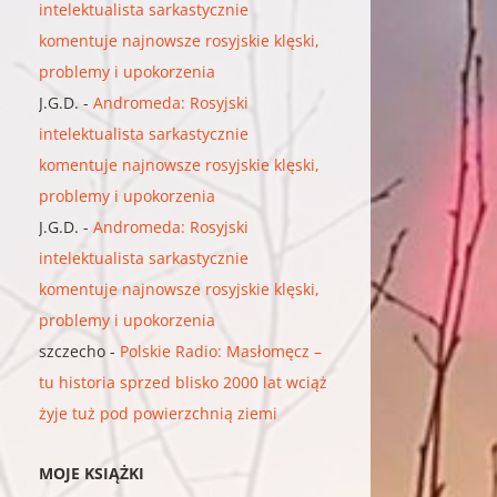
intelektualista sarkastycznie
komentuje najnowsze rosyjskie klęski,
problemy i upokorzenia
J.G.D.
-
Andromeda: Rosyjski
intelektualista sarkastycznie
komentuje najnowsze rosyjskie klęski,
problemy i upokorzenia
J.G.D.
-
Andromeda: Rosyjski
intelektualista sarkastycznie
komentuje najnowsze rosyjskie klęski,
problemy i upokorzenia
szczecho
-
Polskie Radio: Masłomęcz –
tu historia sprzed blisko 2000 lat wciąż
żyje tuż pod powierzchnią ziemi
MOJE KSIĄŻKI