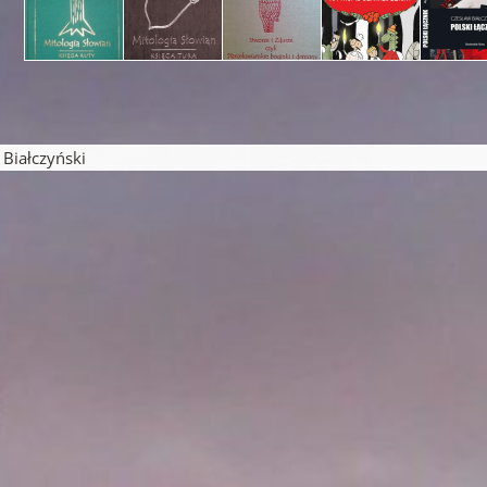
pisu
iałczyński