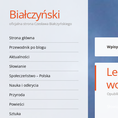
Białczyński
oficjalna strona Czesława Białczyńskiego
Nawigacja
Przejdź do treści
Strona główna
Wpisy
Przewodnik po blogu
Aktualności
Słowianie
Le
Społeczeństwo – Polska
wo
Nauka i odkrycia
Opubl
Przyroda
Powieści
Słowi
Sztuka