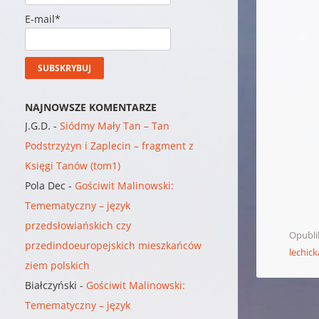
E-mail*
NAJNOWSZE KOMENTARZE
J.G.D.
-
Siódmy Mały Tan – Tan
Podstrzyżyn i Zaplecin – fragment z
Księgi Tanów (tom1)
Pola Dec
-
Gościwit Malinowski:
Temematyczny – język
przedsłowiańskich czy
Opubl
przedindoeuropejskich mieszkańców
lechick
ziem polskich
Białczyński
-
Gościwit Malinowski:
Temematyczny – język