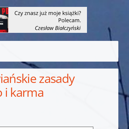
iańskie zasady
 i karma