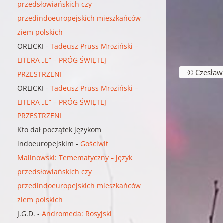
przedsłowiańskich czy
przedindoeuropejskich mieszkańców
ziem polskich
ORLICKI
-
Tadeusz Pruss Mroziński –
LITERA „E” – PRÓG ŚWIĘTEJ
Nawigacja w
© Czesław B
PRZESTRZENI
ORLICKI
-
Tadeusz Pruss Mroziński –
LITERA „E” – PRÓG ŚWIĘTEJ
PRZESTRZENI
Kto dał początek językom
indoeuropejskim
-
Gościwit
Malinowski: Temematyczny – język
przedsłowiańskich czy
przedindoeuropejskich mieszkańców
ziem polskich
J.G.D.
-
Andromeda: Rosyjski