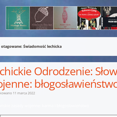
 otagowane:
Świadomość lechicka
chickie Odrodzenie: Słow
jenne: błogosławieństwo
ikowano
11 marca 2022
ańskie zasady wojenne: karma i błogosławieństwo