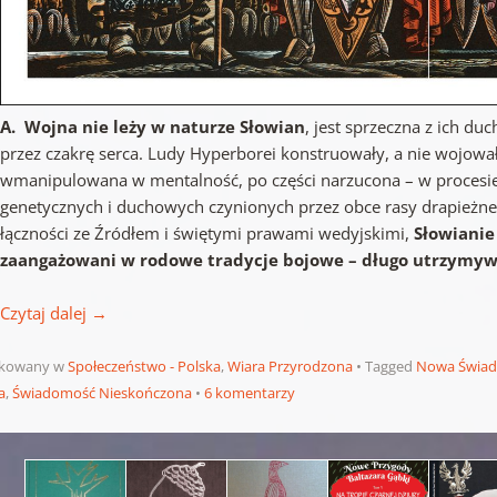
A. Wojna nie leży w naturze Słowian
, jest sprzeczna z ich d
przez czakrę serca. Ludy Hyperborei konstruowały, a nie wojowa
wmanipulowana w mentalność, po części narzucona – w procesie 
genetycznych i duchowych czynionych przez obce rasy drapież
łączności ze Źródłem i świętymi prawami wedyjskimi,
Słowianie
zaangażowani w rodowe tradycje bojowe – długo utrzymyw
Czytaj dalej
→
ikowany w
Społeczeństwo - Polska
,
Wiara Przyrodzona
Tagged
Nowa Świa
a
,
Świadomość Nieskończona
6 komentarzy