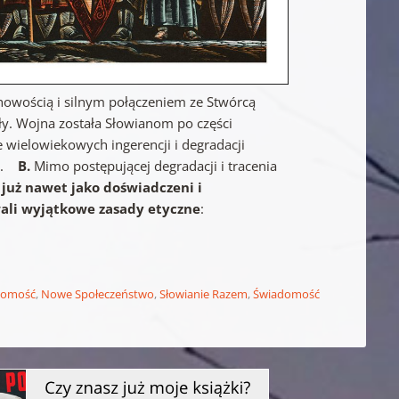
uchowością i silnym połączeniem ze Stwórcą
ły. Wojna została Słowianom po części
wielowiekowych ingerencji i degradacji
ne.
B.
Mimo postępującej degradacji i tracenia
 już nawet jako doświadczeni i
ali wyjątkowe zasady etyczne
:
domość
,
Nowe Społeczeństwo
,
Słowianie Razem
,
Świadomość