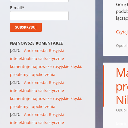
Górę 
E-mail*
podob
łączą
Czytaj
NAJNOWSZE KOMENTARZE
Opubl
J.G.D.
-
Andromeda: Rosyjski
intelektualista sarkastycznie
komentuje najnowsze rosyjskie klęski,
Ma
problemy i upokorzenia
pr
J.G.D.
-
Andromeda: Rosyjski
intelektualista sarkastycznie
Ni
komentuje najnowsze rosyjskie klęski,
problemy i upokorzenia
Opubl
J.G.D.
-
Andromeda: Rosyjski
intelektualista sarkastycznie
Mariu