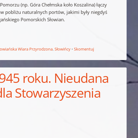
Pomorzu (np. Góra Chełmska koło Koszalina) łączy
w pobliżu naturalnych portów, jakimi były niegdyś
ogańskiego Pomorskich Słowian.
łowiańska Wiara Przyrodzona
,
Słowińcy
Skomentuj
 1945 roku. Nieudana
dla Stowarzyszenia