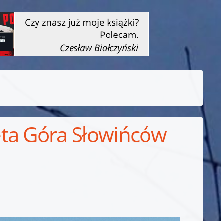
ęta Góra Słowińców