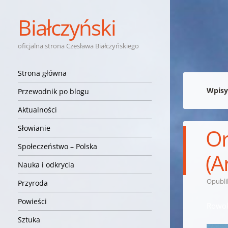
Białczyński
oficjalna strona Czesława Białczyńskiego
Nawigacja
Przejdź do treści
Strona główna
Wpisy
Przewodnik po blogu
Aktualności
Słowianie
Or
Społeczeństwo – Polska
(A
Nauka i odkrycia
Opubl
Przyroda
Powieści
Rowok
Sztuka