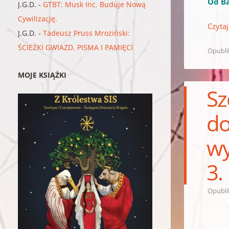
Od B
J.G.D.
-
GTBT: Musk Inc. Buduje Nową
Cywilizację.
Czytaj
J.G.D.
-
Tadeusz Pruss Mroziński:
ŚCIEŻKI GWIAZD, PISMA I PAMIĘCI
Opubl
MOJE KSIĄŻKI
Sz
do
wy
3.
Opubl
Słowi