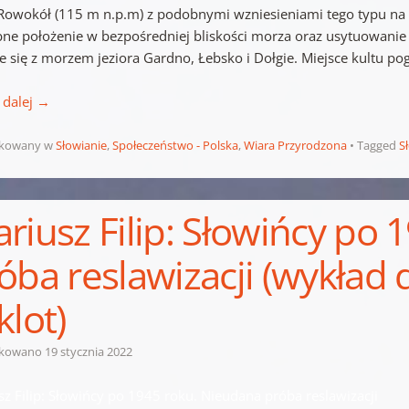
Rowokół (115 m n.p.m) z podobnymi wzniesieniami tego typu na 
ne położenie w bezpośredniej bliskości morza oraz usytuowanie 
ce się z morzem jeziora Gardno, Łebsko i Dołgie. Miejsce kultu p
 dalej
→
ikowany w
Słowianie
,
Społeczeństwo - Polska
,
Wiara Przyrodzona
Tagged
S
riusz Filip: Słowińcy po
óba reslawizacji (wykład 
klot)
ikowano
19 stycznia 2022
sz Filip: Słowińcy po 1945 roku. Nieudana próba reslawizacji