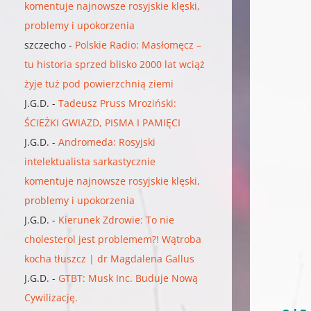
komentuje najnowsze rosyjskie klęski,
problemy i upokorzenia
szczecho
-
Polskie Radio: Masłomęcz –
tu historia sprzed blisko 2000 lat wciąż
żyje tuż pod powierzchnią ziemi
J.G.D.
-
Tadeusz Pruss Mroziński:
ŚCIEŻKI GWIAZD, PISMA I PAMIĘCI
J.G.D.
-
Andromeda: Rosyjski
intelektualista sarkastycznie
komentuje najnowsze rosyjskie klęski,
problemy i upokorzenia
J.G.D.
-
Kierunek Zdrowie: To nie
cholesterol jest problemem?! Wątroba
kocha tłuszcz | dr Magdalena Gallus
J.G.D.
-
GTBT: Musk Inc. Buduje Nową
Cywilizację.