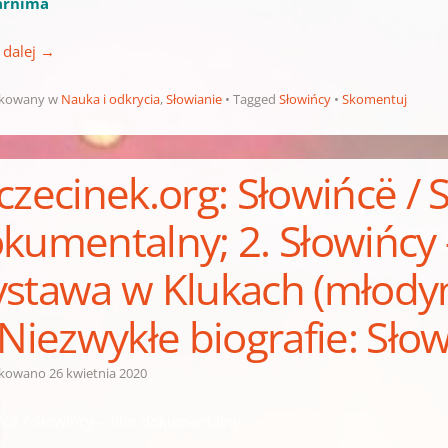
arnima
 dalej
→
ikowany w
Nauka i odkrycia
,
Słowianie
Tagged
Słowińcy
Skomentuj
czecinek.org: Słowińcë / S
kumentalny; 2. Słowińcy 
stawa w Klukach (młodym
 Niezwykłe biografie: Sło
ikowano
26 kwietnia 2020
ńcë / Słowińcy – film dokumentalny