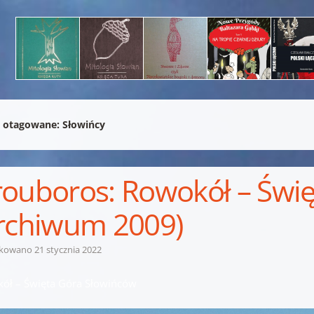
 otagowane:
Słowińcy
ouboros: Rowokół – Świ
rchiwum 2009)
ikowano
21 stycznia 2022
ół – Święta Góra Słowińców