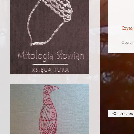
Czytaj
Opubl
Nawigacja w
© Czesław B