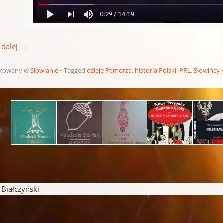
 dalej
→
ikowany w
Słowianie
Tagged
dzieje Pomorza
,
historia Polski
,
PRL
,
Słowińcy
pisu
iałczyński