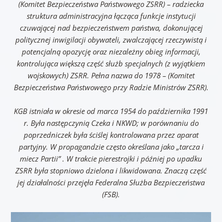
(Komitet Bezpieczeństwa Państwowego ZSRR) – radziecka
struktura administracyjna łącząca funkcje instytucji
czuwającej nad bezpieczeństwem państwa, dokonującej
politycznej inwigilacji obywateli, zwalczającej rzeczywistą i
potencjalną opozycję oraz niezależny obieg informacji,
kontrolująca większą część służb specjalnych (z wyjątkiem
wojskowych) ZSRR. Pełna nazwa do 1978 – (Komitet
Bezpieczeństwa Państwowego przy Radzie Ministrów ZSRR).
KGB istniała w okresie od marca 1954 do października 1991
r. Była następczynią Czeka i NKWD; w porównaniu do
poprzedniczek była ściślej kontrolowana przez aparat
partyjny. W propagandzie często określana jako „tarcza i
miecz Partii” . W trakcie pierestrojki i później po upadku
ZSRR była stopniowo dzielona i likwidowana. Znaczą część
jej działalności przejęła Federalna Służba Bezpieczeństwa
(FSB).