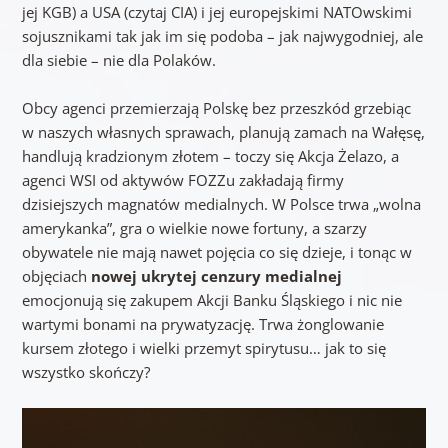
jej KGB) a USA (czytaj CIA) i jej europejskimi NATOwskimi
sojusznikami tak jak im się podoba – jak najwygodniej, ale
dla siebie – nie dla Polaków.
Obcy agenci przemierzają Polskę bez przeszkód grzebiąc
w naszych własnych sprawach, planują zamach na Wałęsę,
handlują kradzionym złotem – toczy się Akcja Żelazo, a
agenci WSI od aktywów FOZZu zakładają firmy
dzisiejszych magnatów medialnych. W Polsce trwa „wolna
amerykanka”, gra o wielkie nowe fortuny, a szarzy
obywatele nie mają nawet pojęcia co się dzieje, i tonąc w
objęciach
nowej ukrytej cenzury medialnej
emocjonują się zakupem Akcji Banku Śląskiego i nic nie
wartymi bonami na prywatyzację. Trwa żonglowanie
kursem złotego i wielki przemyt spirytusu… jak to się
wszystko skończy?