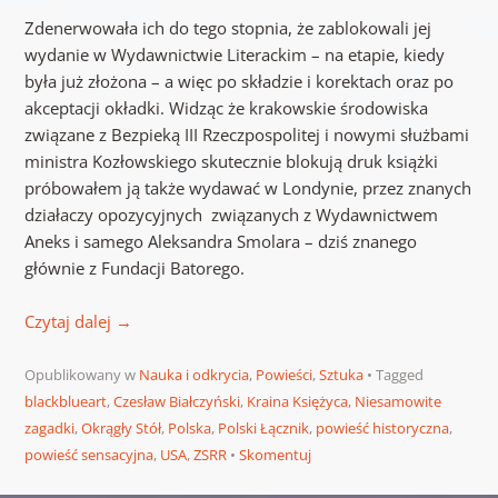
Zdenerwowała ich do tego stopnia, że zablokowali jej
wydanie w Wydawnictwie Literackim – na etapie, kiedy
była już złożona – a więc po składzie i korektach oraz po
akceptacji okładki. Widząc że krakowskie środowiska
związane z Bezpieką III Rzeczpospolitej i nowymi służbami
ministra Kozłowskiego skutecznie blokują druk książki
próbowałem ją także wydawać w Londynie, przez znanych
działaczy opozycyjnych związanych z Wydawnictwem
Aneks i samego Aleksandra Smolara – dziś znanego
głównie z Fundacji Batorego.
Czytaj dalej
→
Opublikowany w
Nauka i odkrycia
,
Powieści
,
Sztuka
Tagged
blackblueart
,
Czesław Białczyński
,
Kraina Księżyca
,
Niesamowite
zagadki
,
Okrągły Stół
,
Polska
,
Polski Łącznik
,
powieść historyczna
,
powieść sensacyjna
,
USA
,
ZSRR
Skomentuj