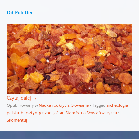
Od Poli Dec
Czytaj dalej
→
Opublikowany w
Nauka i odkrycia
,
Słowianie
Tagged
archeologia
polska
,
bursztyn
,
głozno
,
jąćtar
,
Starożytna Słowiańszczyzna
Skomentuj