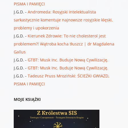
PISMA I PAMIĘCI
J.G.D.
-
Andromeda: Rosyjski intelektualista
sarkastycznie komentuje najnowsze rosyjskie klęski,
problemy i upokorzenia
J.G.D.
-
Kierunek Zdrowie: To nie cholesterol jest
problemem?! Wątroba kocha tłuszcz | dr Magdalena
Gallus
J.G.D.
-
GTBT: Musk Inc. Buduje Nową Cywilizację.
J.G.D.
-
GTBT: Musk Inc. Buduje Nową Cywilizację.
J.G.D.
-
Tadeusz Pruss Mroziński: ŚCIEŻKI GWIAZD,
PISMA I PAMIĘCI
MOJE KSIĄŻKI