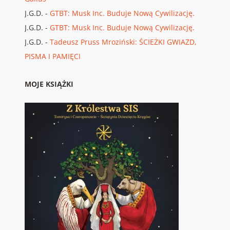
J.G.D.
-
GTBT: Musk Inc. Buduje Nową Cywilizację.
J.G.D.
-
GTBT: Musk Inc. Buduje Nową Cywilizację.
J.G.D.
-
Tadeusz Pruss Mroziński: ŚCIEŻKI GWIAZD,
PISMA I PAMIĘCI
MOJE KSIĄŻKI