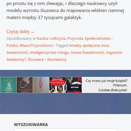
po prostu się z nim zlewając, i dlaczego naukowcy użyli
modelu wzrostu śluzowca do mapowania włókien ciemnej
materii między 37 tysiącami galaktyk.
Czytaj dalej
→
Opublikowany w
Nauka i odkrycia
,
Przyroda
,
Społeczeństwo -
Polska
,
Wiara Przyrodzona
Tagged
Ameby społęczne
,
inna
świadomość
,
inteligencja bez mózgu
,
Nowa Świadomość
,
organizm
świadomy?
,
Śluzowce
Skomentuj
Nawigacja wpisu
WYSZUKIWARKA