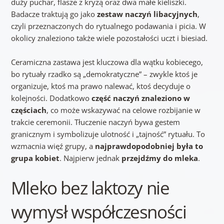
duży puchar, flasze z kryzą oraz dwa małe kieliszki.
Badacze traktują go jako
zestaw naczyń libacyjnych
,
czyli przeznaczonych do rytualnego podawania i picia. W
okolicy znaleziono także wiele pozostałości uczt i biesiad.
Ceramiczna zastawa jest kluczowa dla wątku kobiecego,
bo rytuały rzadko są „demokratyczne” – zwykle ktoś je
organizuje, ktoś ma prawo nalewać, ktoś decyduje o
kolejności. Dodatkowo
część naczyń znaleziono w
częściach
, co może wskazywać na celowe rozbijanie w
trakcie ceremonii. Tłuczenie naczyń bywa gestem
granicznym i symbolizuje ulotność i „tajność” rytuału. To
wzmacnia więź grupy, a
najprawdopodobniej była to
grupa kobiet
. Najpierw jednak
przejdźmy do mleka
.
Mleko bez laktozy nie
wymysł współczesności