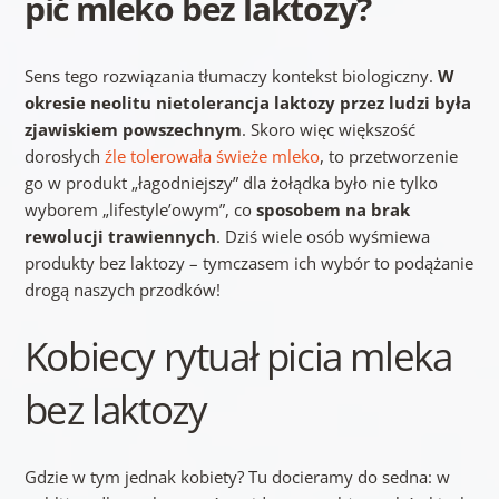
pić mleko bez laktozy?
Sens tego rozwiązania tłumaczy kontekst biologiczny.
W
okresie neolitu nietolerancja laktozy przez ludzi była
zjawiskiem powszechnym
. Skoro więc większość
dorosłych
źle tolerowała świeże mleko
, to przetworzenie
go w produkt „łagodniejszy” dla żołądka było nie tylko
wyborem „lifestyle’owym”, co
sposobem na brak
rewolucji trawiennych
. Dziś wiele osób wyśmiewa
produkty bez laktozy – tymczasem ich wybór to podążanie
drogą naszych przodków!
Kobiecy rytuał picia mleka
bez laktozy
Gdzie w tym jednak kobiety? Tu docieramy do sedna: w