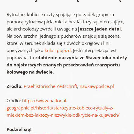
Rytualne, kobiece uczty spajające porządek grupy za
pomocą rytuałów picia mleka bez laktozy są interesujące,
ale archeolodzy zwrócili uwagę na
jeszcze jeden detal
.
Na powierzchni jednego z pucharów znajduje się scena,
której wizerunek składa się z dwóch okręgów i linii
opisywanych jako
koła i pojazd
. Jeśli interpretacja jest
poprawna, to
zdobienie naczynia ze Sławęcinka należy
do najstarszych znanych przedstawień transportu
kołowego na świecie
.
Źródło:
Praehistorische Zeitschrift
,
naukawposlce.pl
źródło:
https://www.national-
geographic.pl/historia/starozytne-kobiece-rytualy-z-
mlekiem-bez-laktozy-niezwykle-odkrycie-na-kujawach/
Podziel się!