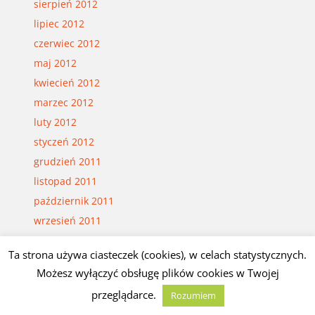
sierpień 2012
lipiec 2012
czerwiec 2012
maj 2012
kwiecień 2012
marzec 2012
luty 2012
styczeń 2012
grudzień 2011
listopad 2011
październik 2011
wrzesień 2011
sierpień 2011
Ta strona używa ciasteczek (cookies), w celach statystycznych.
lipiec 2011
Możesz wyłączyć obsługę plików cookies w Twojej
czerwiec 2011
przeglądarce.
Rozumiem
maj 2011