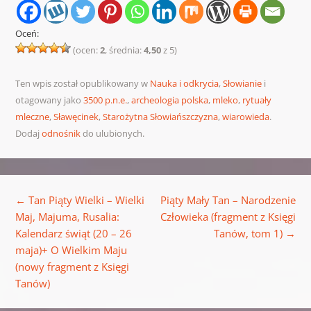
Oceń:
(ocen:
2
, średnia:
4,50
z 5)
Ten wpis został opublikowany w
Nauka i odkrycia
,
Słowianie
i
otagowany jako
3500 p.n.e.
,
archeologia polska
,
mleko
,
rytuały
mleczne
,
Sławęcinek
,
Starożytna Słowiańszczyzna
,
wiarowieda
.
Dodaj
odnośnik
do ulubionych.
Nawigacja wpisu
←
Tan Piąty Wielki – Wielki
Piąty Mały Tan – Narodzenie
Maj, Majuma, Rusalia:
Człowieka (fragment z Księgi
Kalendarz świąt (20 – 26
Tanów, tom 1)
→
maja)+ O Wielkim Maju
(nowy fragment z Księgi
Tanów)