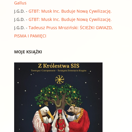
Gallus
J.G.D.
-
GTBT: Musk Inc. Buduje Nową Cywilizację.
J.G.D.
-
GTBT: Musk Inc. Buduje Nową Cywilizację.
J.G.D.
-
Tadeusz Pruss Mroziński: ŚCIEŻKI GWIAZD,
PISMA I PAMIĘCI
MOJE KSIĄŻKI