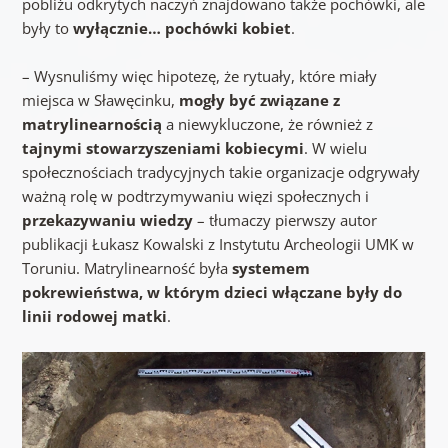
pobliżu odkrytych naczyń znajdowano także pochówki, ale
były to
wyłącznie… pochówki kobiet
.
– Wysnuliśmy więc hipotezę, że rytuały, które miały
miejsca w Sławęcinku,
mogły być związane z
matrylinearnością
a niewykluczone, że również z
tajnymi stowarzyszeniami kobiecymi
. W wielu
społecznościach tradycyjnych takie organizacje odgrywały
ważną rolę w podtrzymywaniu więzi społecznych i
przekazywaniu wiedzy
– tłumaczy pierwszy autor
publikacji Łukasz Kowalski z Instytutu Archeologii UMK w
Toruniu. Matrylinearność była
systemem
pokrewieństwa, w którym dzieci włączane były do
linii rodowej matki
.