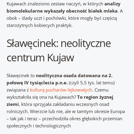
Kujawach znaleziono zestaw naczyń, w których
analizy
biomolekularne wykazały obecność białek mleka
. A
obok – ślady uczt i pochówki, które mogły być częścią
starożytnych kobiecych praktyk.
Sławęcinek: neolityczne
centrum Kujaw
Sławęcinek to
neolityczna osada datowana na 2.
połowę IV tysiąclecia p.n.e.
(czyli 5,5 tys. lat temu)
związana z
kulturą pucharów lejkowatych
. Czemu
wykształciła się ona na Kujawach?
To region żyznej
ziemi
, która sprzyjała zakładaniu wczesnych osad
rolniczych. Wierzcie lub nie, ale w tamtym okresie Europa
– tak jak i teraz – przechodziła okres głębokich przemian
społecznych i technologicznych