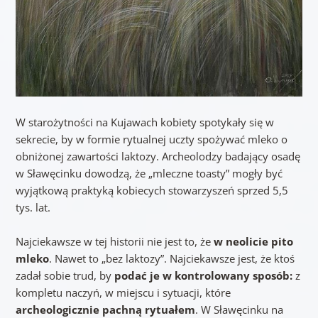
W starożytności na Kujawach kobiety spotykały się w
sekrecie, by w formie rytualnej uczty spożywać mleko o
obniżonej zawartości laktozy. Archeolodzy badający osadę
w Sławęcinku dowodzą, że „mleczne toasty” mogły być
wyjątkową praktyką kobiecych stowarzyszeń sprzed 5,5
tys. lat.
Najciekawsze w tej historii nie jest to, że
w neolicie pito
mleko
. Nawet to „bez laktozy”. Najciekawsze jest, że ktoś
zadał sobie trud, by
podać je w kontrolowany sposób:
z
kompletu naczyń, w miejscu i sytuacji, które
archeologicznie pachną rytuałem
. W Sławęcinku na