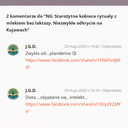
2 komentarze do “
NG: Starożytne kobiece rytuały z
mlekiem bez laktozy. Niezwykłe odkrycie na
Kujawach
”
J.G.D.
23 maja 2026 o 10:42
Odpowiedz
Zwykła sól…plandemia 🧐
https://www.facebook.com/share/v/1EN6FxAJW
d/
J.G.D.
24 maja 2026 o 10:19
Odpowiedz
Dieta….objadanie się…intelekt…
https://www.facebook.com/share/v/18zy2K2MY
s/