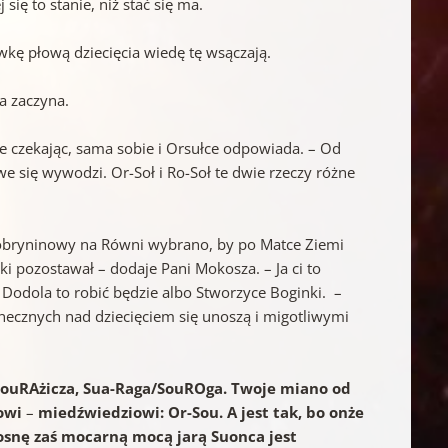
 się to stanie, niż stać się ma.
ówkę płową dziecięcia wiedę tę wsączają.
na zaczyna.
nie czekając, sama sobie i Orsułce odpowiada. – Od
e się wywodzi. Or-Soł i Ro-Soł te dwie rzeczy różne
 Dobryninowy na Równi wybrano, by po Matce Ziemi
ki pozostawał – dodaje Pani Mokosza. – Ja ci to
Dodola to robić będzie albo Stworzyce Boginki. –
onecznych nad dziecięciem się unoszą i migotliwymi
/SouRAżicza, Sua-Raga/SouROga. Twoje miano od
zowi
–
miedźwiedziowi: Or-Sou. A jest tak, bo onże
iosnę zaś mocarną mocą jarą Suonca jest