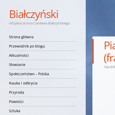
Białczyński
oficjalna strona Czesława Białczyńskiego
Nawigacja
Przejdź do treści
Strona główna
Pi
Przewodnik po blogu
(f
Aktualności
Słowianie
Opubl
Społeczeństwo – Polska
Nauka i odkrycia
Przyroda
Powieści
Sztuka