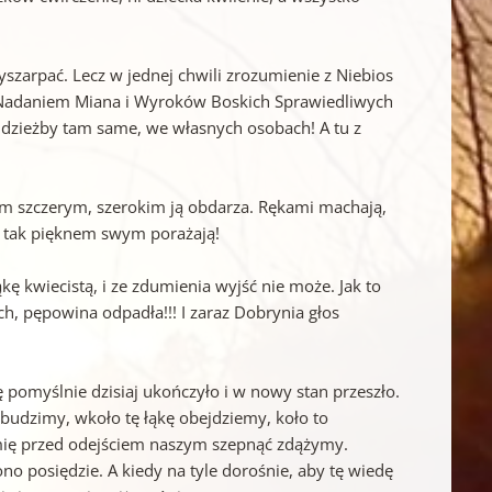
yszarpać. Lecz w jednej chwili zrozumienie z Niebios
re Nadaniem Miana i Wyroków Boskich Sprawiedliwych
 Gdzieżby tam same, we własnych osobach! A tu z
em szczerym, szerokim ją obdarza. Rękami machają,
, tak pięknem swym porażają!
ąkę kwiecistą, i ze zdumienia wyjść nie może. Jak to
Ach, pępowina odpadła!!! I zaraz Dobrynia głos
ę pomyślnie dzisiaj ukończyło i w nowy stan przeszło.
 budzimy, wkoło tę łąkę obejdziemy, koło to
 imię przed odejściem naszym szepnąć zdążymy.
ono posiędzie. A kiedy na tyle dorośnie, aby tę wiedę