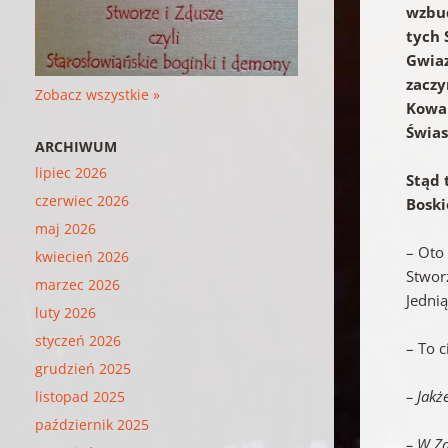
wzbud
tych 
Gwiaz
zaczy
Zobacz wszystkie »
Kowal
Świas
ARCHIWUM
lipiec 2026
Stąd 
czerwiec 2026
Boski
maj 2026
– Oto
kwiecień 2026
Stwor
marzec 2026
Jedni
luty 2026
styczeń 2026
– To c
grudzień 2025
– Jakż
listopad 2025
październik 2025
– W Za