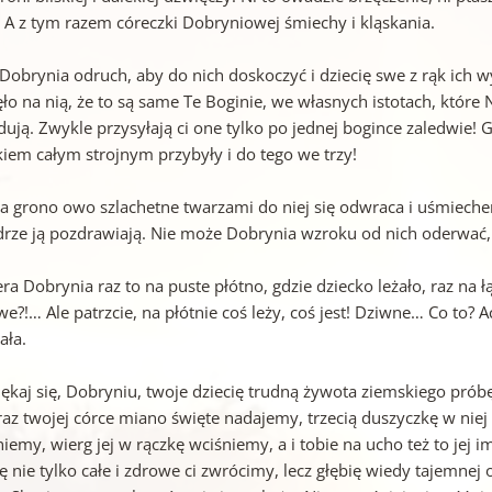
. A z tym razem córeczki Dobryniowej śmiechy i kląskania.
Dobrynia odruch, aby do nich doskoczyć i dziecię swe z rąk ich w
ęło na nią, że to są same Te Boginie, we własnych istotach, któ
dują. Zwykle przysyłają ci one tylko po jednej bogince zaledwie!
kiem całym strojnym przybyły i do tego we trzy!
ła grono owo szlachetne twarzami do niej się odwraca i uśmiech
drze ją pozdrawiają. Nie może Dobrynia wzroku od nich oderwać
ra Dobrynia raz to na puste płótno, gdzie dziecko leżało, raz na ł
e?!… Ale patrzcie, na płótnie coś leży, coś jest! Dziwne… Co to? 
ała.
lękaj się, Dobryniu, twoje dziecię trudną żywota ziemskiego prób
raz twojej córce miano święte nadajemy, trzecią duszyczkę w niej
iemy, wierg jej w rączkę wciśniemy, a i tobie na ucho też to jej
ę nie tylko całe i zdrowe ci zwrócimy, lecz głębię wiedy tajemnej 