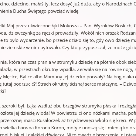
cino, dziecino, małaś ty, lecz dosyć już duża, aby o Narodzinach 
nienia Ducha Świętego powziąć wiedę.
lki Maj przez ukwiecone łąki Mokosza – Pani Wyroków Boskich, C
oda, dziewczynkę za rączki prowadziły. Wokół nich orszak Rodzani
e to było wydarzenie, bo przecie działo się to, gdy owo dziecię 
nie ziemskie w nim bytowało. Czy kto przypuszczał, że może gdzi
nia, która na czas prania w strumyku dziecię na płótnie obok sieb
nalazła, w przestrach okrutny wpadła. Zerwała się na równe nogi,
y Męcice, Bylice albo Mamuny jej dziecko porwały? Na boginiaka c
ę tutaj podrzucić?! Strach okrutny ścisnął serce matczyne. – Dziw
ki?
szeroki był. Łąka wzdłuż obu brzegów strumyka płaska i rozległa s
ozłote jej dziecię wiodą! W powietrzu ci ono nóżkami macha, pofr
 przeróżnej maści Rusałoczek aż trzydziewięci wkoło się kręci.
m wielka barwna Korona Koron, motyle unoszą się i mienią kolora
roni bliskiej i dalekiej dźwięczy. Ni to owadzie brzęczenie, ni pta