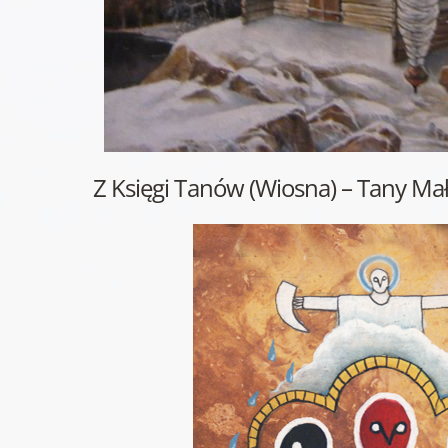
Z Księgi Tanów (Wiosna) – Tany Mał