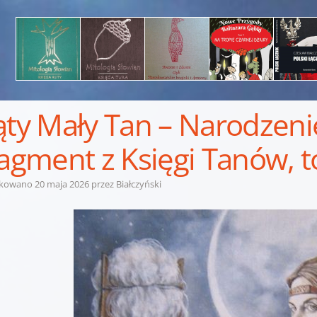
ąty Mały Tan – Narodzeni
ragment z Księgi Tanów, 
ikowano
20 maja 2026
przez
Białczyński