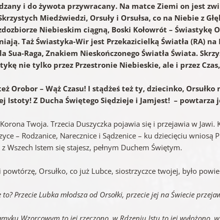
zany i do żywota przywracany. Na matce Ziemi on jest z
Skrzystych Miedźwiedzi, Orsuły i Orsułsa, co na Niebie z Gł
dozbiorze Niebieskim ciągną, Boski Kołowrót – Świastykę O
niają. Taż Świastyka-Wir jest Przekazicielką Światła (RA) n
a Sua-Raga, Znakiem Nieskończonego Światła Świata. Skrzy
tykę nie tylko przez Przestronie Niebieskie, ale i przez Czas,
też Orobor – Wąż Czasu! I stądżeś też ty, dziecinko, Orsułko 
ej Istoty! Z Ducha Świętego Siędzieje i Jamjest! – powtarza 
 Korona Twoja. Trzecia Duszyczka pojawia się i przejawia w Jawi
zyce – Rodzanice, Narecznice i Sądzenice – ku dziecięciu wniosą 
ą z Wszech Istem się stajesz, pełnym Duchem Świętym.
i powtórzę, Orsułko, co już Lubce, siostrzyczce twojej, było powi
e to? Przecie Lubka młodsza od Orsołki, przecie jej na Świecie przeja
myku Wzorcowym to jej rzeczono, w Rdzeniu Istu to jej wyłożono, 