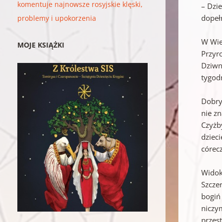
komentuje najnowsze rosyjskie klęski,
– Dzie
dopeł
problemy i upokorzenia
W Wie
MOJE KSIĄŻKI
Przyr
Dziwn
tygod
Dobry
nie z
Czyżb
dzieci
córecz
Widok 
Szczer
bogiń
niczy
przest