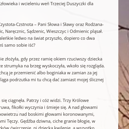
Człowieka i wcieleniu weń Trzeciej Duszyczki dla
zystota-Czstnota – Pani Słowa i Sławy oraz Rodżana-
c, Naręcznic, Sądzenic, Wieszczyc i Odmienic pląsał.
maleńkie ledwo na świat przyszło, dopiero co dwa
eś samo sobie iść?
ie złożyła, gdy przez ramię okiem rzuciwszy dziecka
 ze strumyka na brzeg wyskoczyła, wkoło się rozgląda.
hcą je przemienić albo boginiaka w zamian za jej
oląga podrzutka mi tu chcą dać zamiast mojej ślicznej
ię ciągnęła. Patrzy i cóż widzi. Trzy Królowe
uwa, fikołki wyczynia i śmieje się. A nad głowami
 W powietrzu nad boskimi głowami koronowanymi,
mi Tęczy. Gędźba dziwna, ciche granie błogie, w
szków ćwirczenie, ni dziecka kwilenie, a wszystko