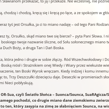
Sławianom przekazać, to ją i przekaże. Nie wcześniej, nie później
dą, chodzą i chodzą, kręcą się i kręcą po łące, a ze spokojem w gł
eraz tyś jest Orsułka, ja ci to miano nadaję – od tego Pani Rodża
esz ty, Orsułko, skąd miano twe się bierze? – pyta Pani Słowa. I 
 boskiego twoje nazwanie śliczne, od Sołu sołonecznego miano tw
na Duch Boży, a druga Tan i Dań Boska.
 ta, która jedno i drugie w sobie złączy. Ród Wszechwołodowy i
Boską niósł i Strażnikiem onej Wiedy i Wiary przez wiekuiste wie
naczenie, ten Boski Wyrok wręczam. Kiedy indziej i komu innemu 
c to, Trzy Deszczułki dziecięciu daje. Deseczki w promieniach sł
mi Nieci pobłyskują.
 OR-Sua, czyli Światło Słońca – Suonca/Sounca, SuaRAgicza
samego pochodzi, co drugie miano dane ziemskiemu zwier
 to ten, który zasypia na zimę ze słabnięciem Sounca, na w