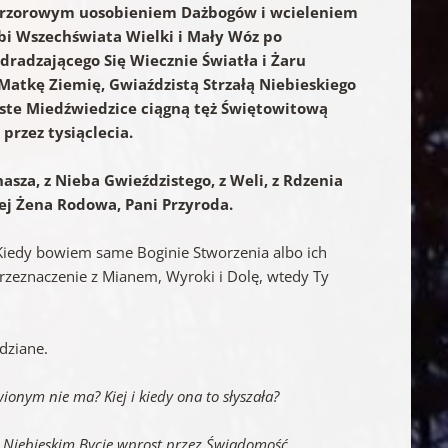
wirzorowym uosobieniem Dażbogów i wcieleniem
ębi Wszechświata Wielki i Mały Wóz po
dradzającego Się Wiecznie Światła i Żaru
a Matkę Ziemię, Gwiaździstą Strzałą Niebieskiego
ste Miedźwiedzice ciągną tęż Świętowitową
 przez tysiąclecia.
nasza, z Nieba Gwieździstego, z Weli, z Rdzenia
jej Żena Rodowa, Pani Przyroda.
. Kiedy bowiem same Boginie Stworzenia albo ich
Przeznaczenie z Mianem, Wyroki i Dolę, wtedy Ty
edziane.
wionym nie ma? Kiej i kiedy ona to słyszała?
w Niebieskim Bycie wprost przez Świadomość