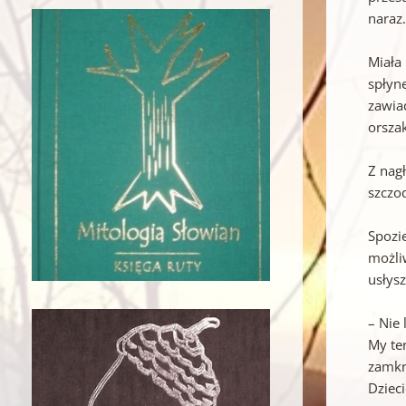
naraz
Miała 
spłyn
zawia
orsza
Z nag
szczo
Spozie
możliw
usłysz
– Nie 
My te
zamkn
Dzieci