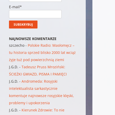
E-mail*
NAJNOWSZE KOMENTARZE
szczecho
-
Polskie Radio: Masłomęcz –
tu historia sprzed blisko 2000 lat wciąż
żyje tuż pod powierzchnią ziemi
J.G.D.
-
Tadeusz Pruss Mroziński:
ŚCIEŻKI GWIAZD, PISMA I PAMIĘCI
J.G.D.
-
Andromeda: Rosyjski
intelektualista sarkastycznie
komentuje najnowsze rosyjskie klęski,
problemy i upokorzenia
J.G.D.
-
Kierunek Zdrowie: To nie