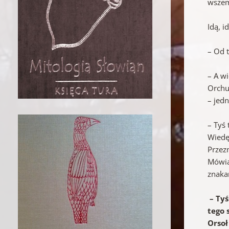
wszem 
Idą, i
– Od t
– A wi
Orchu
– jed
– Tyś
Wiedę 
Przez
Mówią
znaka
– Tyś
tego 
Orsoł