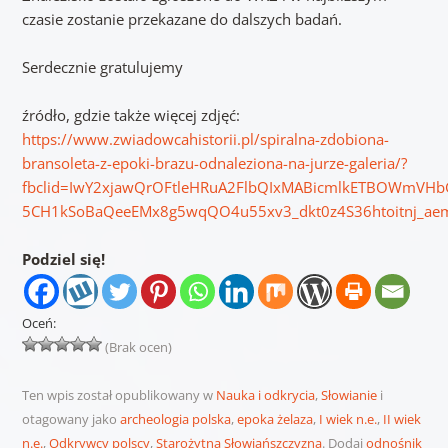
czasie zostanie przekazane do dalszych badań.
Serdecznie gratulujemy
źródło, gdzie także więcej zdjęć:
https://www.zwiadowcahistorii.pl/spiralna-zdobiona-
bransoleta-z-epoki-brazu-odnaleziona-na-jurze-galeria/?
fbclid=IwY2xjawQrOFtleHRuA2FlbQIxMABicmlkETBOWmVH
5CH1kSoBaQeeEMx8g5wqQO4u55xv3_dkt0z4S36htoitnj_ae
Podziel się!
Oceń:
(Brak ocen)
Ten wpis został opublikowany w
Nauka i odkrycia
,
Słowianie
i
otagowany jako
archeologia polska
,
epoka żelaza
,
I wiek n.e.
,
II wiek
n.e.
,
Odkrywcy polscy
,
Starożytna Słowiańszczyzna
. Dodaj
odnośnik