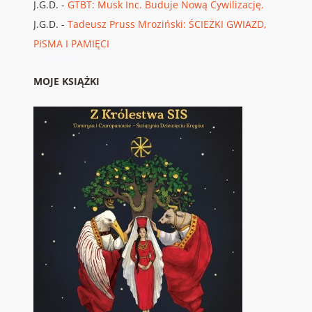
J.G.D.
-
GTBT: Musk Inc. Buduje Nową Cywilizację.
J.G.D.
-
Tadeusz Pruss Mroziński: ŚCIEŻKI GWIAZD,
PISMA I PAMIĘCI
MOJE KSIĄŻKI