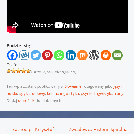
Podziel się!
Oceń:
(ocen:
2
, średnia:
5,00
z 5)
Ten wpis został opublikowany w
Słowianie
i otagowany jako
język
polski
,
język źrodłowy
,
kosmolingwistyka
,
psycholingwistyka
,
runy
.
Dodaj
odnośnik
do ulubionych.
Nawigacja wpisu
←
Zachod.pl: Krzysztof
Zwiadowca Historii: Spiralna