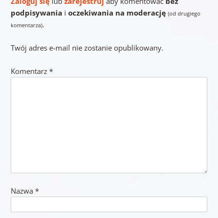
Zaloguj się
lub
zarejestruj
aby komentować
bez
podpisywania
i
oczekiwania na moderację
(od drugiego
.
komentarza)
Twój adres e-mail nie zostanie opublikowany.
Komentarz
*
Nazwa
*