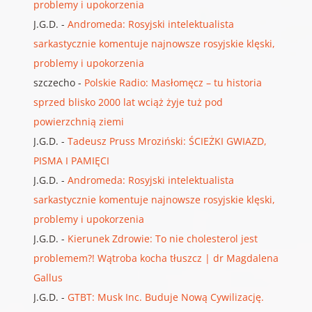
problemy i upokorzenia
J.G.D.
-
Andromeda: Rosyjski intelektualista
sarkastycznie komentuje najnowsze rosyjskie klęski,
problemy i upokorzenia
szczecho
-
Polskie Radio: Masłomęcz – tu historia
sprzed blisko 2000 lat wciąż żyje tuż pod
powierzchnią ziemi
J.G.D.
-
Tadeusz Pruss Mroziński: ŚCIEŻKI GWIAZD,
PISMA I PAMIĘCI
J.G.D.
-
Andromeda: Rosyjski intelektualista
sarkastycznie komentuje najnowsze rosyjskie klęski,
problemy i upokorzenia
J.G.D.
-
Kierunek Zdrowie: To nie cholesterol jest
problemem?! Wątroba kocha tłuszcz | dr Magdalena
Gallus
J.G.D.
-
GTBT: Musk Inc. Buduje Nową Cywilizację.