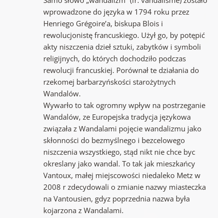
wprowadzone do języka w 1794 roku przez
Henriego Grégoire’a, biskupa Blois i
rewolucjonistę francuskiego. Użył go, by potępić
akty niszczenia dzieł sztuki, zabytków i symboli
religijnych, do których dochodziło podczas
rewolucji francuskiej. Porównał te działania do
rzekomej barbarzyńskości starożytnych
Wandalów.
Wywarło to tak ogromny wpływ na postrzeganie
Wandalów, ze Europejska tradycja językowa
związała z Wandalami pojęcie wandalizmu jako
skłonności do bezmyślnego i bezcelowego
niszczenia wszystkiego, stąd nikt nie chce byc
okreslany jako wandal. To tak jak mieszkańcy
Vantoux, małej miejscowości niedaleko Metz w
2008 r zdecydowali o zmianie nazwy miasteczka
na Vantousien, gdyz poprzednia nazwa była
kojarzona z Wandalami.