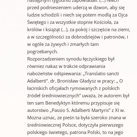
przed podniesieniem uderzą w dzwon, aby się
ludzie schodzili i niech się potem modlą za Ojca
Świętego i za wszystkie stopnie Kościoła, za
królów i książąt (…), za pokój i szczęście na ziemi,
a w szczególności za dobrodziejów i patronów, i
w ogóle za żywych i zmarłych tam
pogrzebanych.
Rozporzadzeniem synodu łęczyckiego był
równiez nakaz w trakcie odprawiania
nabożeństw odśpiewania: „Translatio sancti
Adalberti”. dr. Bronisław Gładysz w pracy: „ O
łacinskich oficjałach rymowanych z polskich
źródeł średniowiecznych” uważa, że autorem był
ten sam Benedyktyn któremu przypisuje się
autorstwo „Passio S. Adalberti Martyris” z XI w.
Mozna uznac, ze pieśn ta była szeroko znana w
średniowiecznej Polsce, dotyczyła pierwszego
polskiego świetego, patrona Polski, to na jego