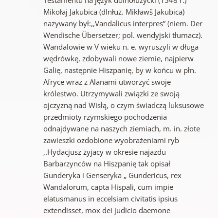
Mikołaj Jakubica (dlnłuż. Mikławš Jakubica)
nazywany był:,,Vandalicus interpres” (niem. Der
Wendische Übersetzer; pol. wendyjski tłumacz).
Wandalowie w V wieku n. e. wyruszyli w długa
wędrówkę, zdobywali nowe ziemie, najpierw
Galię, następnie Hiszpanię, by w końcu w płn.
Afryce wraz z Alanami utworzyć swoje
królestwo. Utrzymywali związki ze swoją
ojczyzną nad Wisłą, o czym świadczą luksusowe
przedmioty rzymskiego pochodzenia
odnajdywane na naszych ziemiach, m. in. złote
zawieszki ozdobione wyobrażeniami ryb
,.Hydacjusz żyjacy w okresie najazdu
Barbarzynców na Hiszpanię tak opisał
Gunderyka i Genseryka „ Gundericus, rex
Wandalorum, capta Hispali, cum impie
elatusmanus in eccelsiam civitatis ipsius
extendisset, mox dei judicio daemone