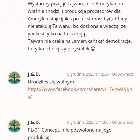
Wystarczy przejąć Tajwan, o co Amerykanom
właśnie chodzi, i produkcja procesorów dla
Ameryki ustaje (jakiś pretekst musi być). Chiny
nie atakują Tajwanu, bo doskonale wiedzą, że
yankesi tylko na to czekają.
Tajwan nie czeka na „amerykańską” demokrację,
to tylko ichniejszy przysiółek 😉
J.G.D.
8 grudnia 2025 o 13:39
Odpowiedz
Urodziłeś się wolnym
https://www.facebook.com/share/v/1EvhwXVqh
s/
J.G.D.
9 grudnia 2025 o 11:00
Odpowiedz
PL-01 Concept…nie pozwolono na jego
produkcję.