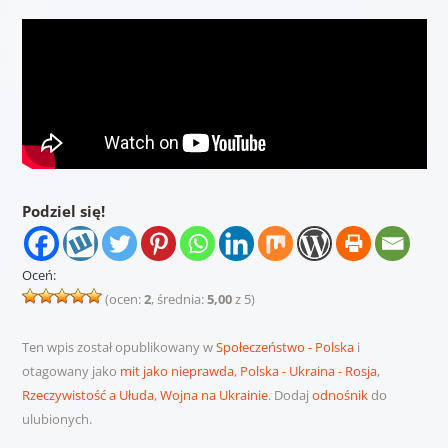
Podziel się!
Oceń:
(ocen:
2
, średnia:
5,00
z 5)
Ten wpis został opublikowany w
Społeczeństwo - Polska
i
otagowany jako
mit jako nieprawda
,
Polska - Ukraina - Rosja
,
Rzeczywistość a Ułuda
,
Wojna na Ukrainie
. Dodaj
odnośnik
do
ulubionych.