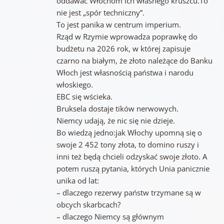
oddawać Włochom ich własnego kruszcu.To
nie jest „spór techniczny”.
To jest panika w centrum imperium.
Rząd w Rzymie wprowadza poprawkę do
budżetu na 2026 rok, w której zapisuje
czarno na białym, że złoto należące do Banku
Włoch jest własnością państwa i narodu
włoskiego.
EBC się wścieka.
Bruksela dostaje tików nerwowych.
Niemcy udają, że nic się nie dzieje.
Bo wiedzą jedno:jak Włochy upomną się o
swoje 2 452 tony złota, to domino ruszy i
inni też będą chcieli odzyskać swoje złoto. A
potem ruszą pytania, których Unia panicznie
unika od lat:
– dlaczego rezerwy państw trzymane są w
obcych skarbcach?
– dlaczego Niemcy są głównym