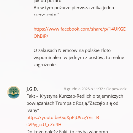
jak od pożaru.
Bo w tym pożarze pierwsza znika jedna
rzecz: złoto.”
https://www.facebook.com/share/p/14UKGE
QhBiP/
O zakusach Niemców na polskie złoto
wspominałem w jednym z postów, to realne
zagrożenie.
J.G.D.
8 grudnia 2025 o 11:32
Odpowiedz
Fakt – Krystyna Kurczab-Redlich o tajemniczych
powiązaniach Trumpa z Rosją.”Zaczęło się od
Ivany”
https://youtu.be/SqXpPjU9cgY?si=B-
sVPygccU_cZo4H
Do kogo należy Fakt, to chyba wiadomo.