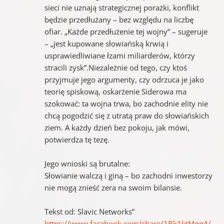
sieci nie uznają strategicznej porażki, konflikt
będzie przedłużany – bez względu na liczbę
ofiar. „Każde przedłużenie tej wojny” – sugeruje
– „jest kupowane słowiańską krwią i
usprawiedliwiane łzami miliarderów, którzy
stracili zysk”.Niezależnie od tego, czy ktoś
przyjmuje jego argumenty, czy odrzuca je jako
teorię spiskową, oskarżenie Siderowa ma
szokować: ta wojna trwa, bo zachodnie elity nie
chcą pogodzić się z utratą praw do słowiańskich
ziem. A każdy dzień bez pokoju, jak mówi,
potwierdza tę tezę.
Jego wnioski są brutalne:
Słowianie walczą i giną – bo zachodni inwestorzy
nie mogą znieść zera na swoim bilansie.
Tekst od: Slavic Networks”
https://www.facebook.com/share/1Bk1ktMqqA/