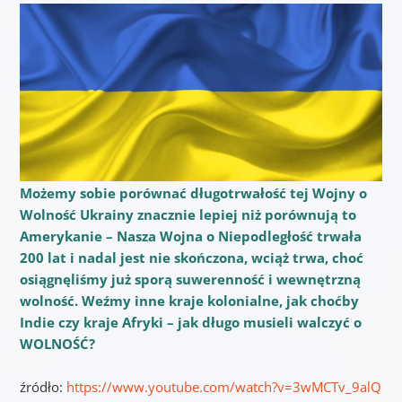
Możemy sobie porównać długotrwałość tej Wojny o
Wolność Ukrainy znacznie lepiej niż porównują to
Amerykanie – Nasza Wojna o Niepodległość trwała
200 lat i nadal jest nie skończona, wciąż trwa, choć
osiągnęliśmy już sporą suwerenność i wewnętrzną
wolność. Weźmy inne kraje kolonialne, jak choćby
Indie czy kraje Afryki – jak długo musieli walczyć o
WOLNOŚĆ?
źródło:
https://www.youtube.com/watch?v=3wMCTv_9alQ