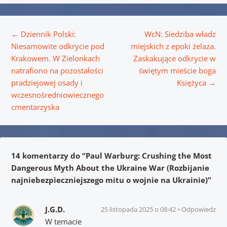
Nawigacja wpisu
←
Dziennik Polski:
WcN: Siedziba władz
Niesamowite odkrycie pod
miejskich z epoki żelaza.
Krakowem. W Zielonkach
Zaskakujące odkrycie w
natrafiono na pozostałości
świętym mieście boga
pradziejowej osady i
Księżyca
→
wczesnośredniowiecznego
cmentarzyska
14 komentarzy do “
Paul Warburg: Crushing the Most
Dangerous Myth About the Ukraine War (Rozbijanie
najniebezpieczniejszego mitu o wojnie na Ukrainie)
”
J.G.D.
25 listopada 2025 o 08:42
Odpowiedz
W temacie