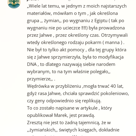
„Wiele lat temu, w jednym z moich najstarszych
materiałów, mówiłam o tym , jak określona
grupa ,, żymian,, po wygnaniu z Egiptu ( tak po
wygnaniu nie po ucieczce ‼️‼️) była prowadzona
przez Jahwe , przez określony czas. Otrzymywali
wtedy określonego rodzaju pokarm ( manna ) .
Nie był to tylko akt pomocy , dla tej grupy która
się z Jahwe sprzymierzyła, była to modyfikacja
DNA , to dlatego nazywają siebie narodem
wybranym, to na tym właśnie polegało,,
przymierze,, .
Wędrówka w przybliżeniu ,mogła trwać 40 lat,
gdyż rasa Jahwe, chciała sprawdzić pokoleniowo,
czy geny odpowiednio się replikują.
To co zostało napisane w artykule , który
opublikował Marek, jest prawdą.
Zresztą nie jest to żadną tajemnicą, że w
,,żymiańskich,, świętych księgach, dokładnie