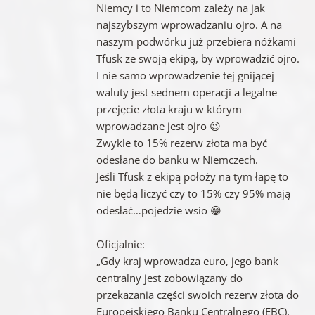
Niemcy i to Niemcom zależy na jak
najszybszym wprowadzaniu ojro. A na
naszym podwórku już przebiera nóżkami
Tfusk ze swoją ekipą, by wprowadzić ojro.
I nie samo wprowadzenie tej gnijącej
waluty jest sednem operacji a legalne
przejęcie złota kraju w którym
wprowadzane jest ojro 😉
Zwykle to 15% rezerw złota ma być
odesłane do banku w Niemczech.
Jeśli Tfusk z ekipą położy na tym łapę to
nie będą liczyć czy to 15% czy 95% mają
odesłać…pojedzie wsio 😁
Oficjalnie:
„Gdy kraj wprowadza euro, jego bank
centralny jest zobowiązany do
przekazania części swoich rezerw złota do
Europejskiego Banku Centralnego (EBC),