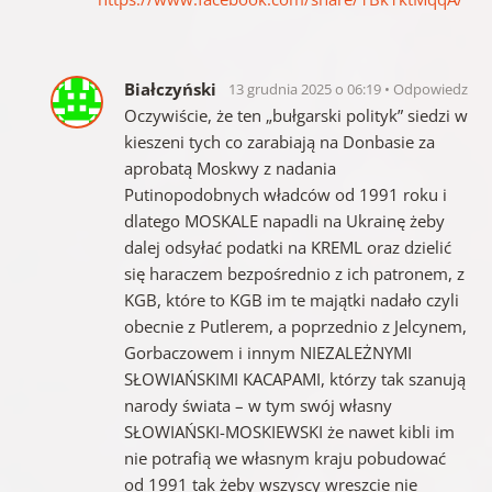
Białczyński
13 grudnia 2025 o 06:19
Odpowiedz
Oczywiście, że ten „bułgarski polityk” siedzi w
kieszeni tych co zarabiają na Donbasie za
aprobatą Moskwy z nadania
Putinopodobnych władców od 1991 roku i
dlatego MOSKALE napadli na Ukrainę żeby
dalej odsyłać podatki na KREML oraz dzielić
się haraczem bezpośrednio z ich patronem, z
KGB, które to KGB im te majątki nadało czyli
obecnie z Putlerem, a poprzednio z Jelcynem,
Gorbaczowem i innym NIEZALEŻNYMI
SŁOWIAŃSKIMI KACAPAMI, którzy tak szanują
narody świata – w tym swój własny
SŁOWIAŃSKI-MOSKIEWSKI że nawet kibli im
nie potrafią we własnym kraju pobudować
od 1991 tak żeby wszyscy wreszcie nie