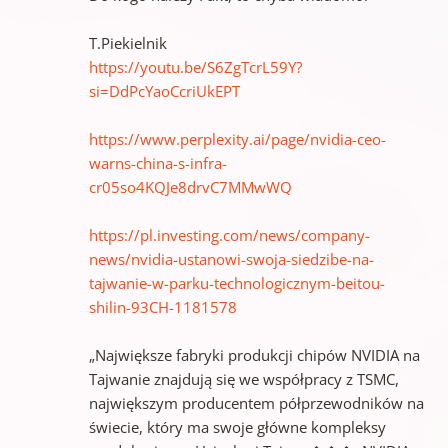
T.Piekielnik
https://youtu.be/S6ZgTcrL59Y?
si=DdPcYaoCcriUkEPT
https://www.perplexity.ai/page/nvidia-ceo-
warns-china-s-infra-
cr05so4KQJe8drvC7MMwWQ
https://pl.investing.com/news/company-
news/nvidia-ustanowi-swoja-siedzibe-na-
tajwanie-w-parku-technologicznym-beitou-
shilin-93CH-1181578
„Największe fabryki produkcji chipów NVIDIA na
Tajwanie znajdują się we współpracy z TSMC,
największym producentem półprzewodników na
świecie, który ma swoje główne kompleksy