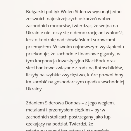
Bułgarski polityk Wolen Siderow wysunął jedno
ze swoich najostrzejszych oskarżeń wobec
zachodnich mocarstw, twierdząc, że wojna na
Ukrainie nie toczy się o demokrację ani wolność,
lecz o kontrolę nad słowiańskimi surowcami i
przemysłem. W swoim najnowszym wystąpieniu
przekonuje, że zachodnie finansowe giganty, w
tym korporacja inwestycyjna BlackRock oraz
sieci bankowe związane z rodziną Rothschildów,
liczyły na szybkie zwycięstwo, które pozwoliłoby
im zarobić na gospodarczym upadku wschodniej
Ukrainy.
Zdaniem Siderowa Donbas – z jego węglem,
metalami i przemysłem ciężkim – był w
zachodnich stolicach postrzegany jako łup
czekający na podział. Twierdzi, że
międzynarodowi inwestorzy już wcześniej