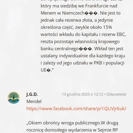
który ma siedzibę we Frankfurcie nad
Menem w Niemczech���. Nie jest to
jednak cała rezerwa złota, a jedynie
określona część, zwykle około 15%
wartości wkładu do kapitału i rezerw EBC,
reszta pozostaje własnością krajowego
banku centralnego���. Wkład ten jest
ustalany indywidualnie dla każdego kraju
i zależy od jego udziału w PKB i populacji
UE�.”
J.G.D.
13 grudnia 2025 o 12:12
Odpowiedz
Mendel
https://www.facebook.com/share/p/1QLiVjr6uk/
„Okiem obrońcy wroga publicznego.W drugą
rocznicę doniosłego wydarzenia w Sejmie RP