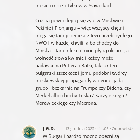
musieli mrozić tyłków w Sławojkach.
Cóż na pewno lepiej się żyje w Moskwie i
Pekinie i Pionjangu – więc wszyscy chętni
mogą się tam przenieść z tego przebrzydłego
NWO1 w każdej chwili, albo choćby do
Mińska – tam mleko i miód płyną ulicami, a
wolność słowa kwitnie i każdy może
nadawać na Putlera i Batkę tak jak ten
bułgarski szczekacz i jemu podobni twórcy
moskiewskiej propagandy wojennej jadą
grubo i bezkarnie na Trumpa czy Bidena, czy
Merkel albo choćby Tuska / Kaczyńskiego /
Morawieckiego czy Macrona.
J.G.D.
13 grudnia 2025 o 11:02
Odpowiedz
W Bułgarii bardzo mocno obecni są