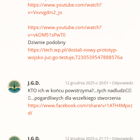
https://www.youtube.com/watch?
v=Vxvvgdm2_jo
https://www.youtube.com/watch?
v=vkOM51sPwT0
Dziwnie podobny
https://tech.wp.pl/dostali-nowy-prototyp-
wojsko-juz-go-testuje,7230539547888576a
J.G.D.
12 grudnia 2025 o 20:01
Odpowiedz
KTO ich w końcu powstrzyma?…tych nadludzi😵‍💫
🧐…pogardliwych dla wszelkiego stworzenia
https://www.facebook.com/share/v/1ATH4Mpxz
d/
J.G.D.
12 grudnia 2025 o 21:17
Odpowiedz