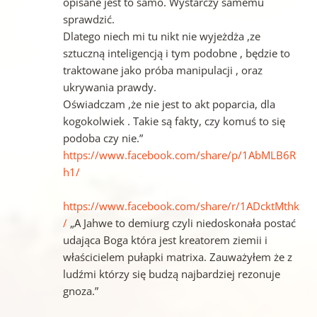
opisane jest to samo. Wystarczy samemu
sprawdzić.
Dlatego niech mi tu nikt nie wyjeżdża ,ze
sztuczną inteligencją i tym podobne , będzie to
traktowane jako próba manipulacji , oraz
ukrywania prawdy.
Oświadczam ,że nie jest to akt poparcia, dla
kogokolwiek . Takie są fakty, czy komuś to się
podoba czy nie.”
https://www.facebook.com/share/p/1AbMLB6R
h1/
https://www.facebook.com/share/r/1ADcktMthk
/
„A Jahwe to demiurg czyli niedoskonała postać
udająca Boga która jest kreatorem ziemii i
właścicielem pułapki matrixa. Zauważyłem że z
ludźmi którzy się budzą najbardziej rezonuje
gnoza.”