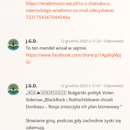
https://wiadomosci.wp.pl/co-z-chanuka-u-
nawrockiego-wiadomo-co-mial-zdecydowac-
7231754367044544a
J.G.D.
12 grudnia 2025 o 21:20
Odpowiedz
To ten mendel wisiał w sejmie.
https://www.facebook.com/share/p/1Ajp8qMpj
G/
J.G.D.
12 grudnia 2025 o 21:47
Odpowiedz
„🇧🇬🔥🇺🇦🇷🇺🇺🇸 Bułgarski polityk Volen
Siderow:„BlackRock i Rothschildowie chcieli
Donbasu – Rosja zniszczyła ich plan biznesowy.”
Słowianie giną, podczas gdy zachodnie zyski się
załamują.