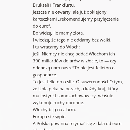
Brukseli i Frankfurtu.
Jeszcze nie otwarty, ale już obklejony
karteczkami „rekomendujemy przyłączenie
do euro”.
Bo widzą, ile mamy złota.
I wiedzą, że tego nie oddamy bez walki.
I tu wracamy do Włoch:
jeśli Niemcy nie chcą oddać Włochom ich
300 miliardów dolarów w złocie, to — czy
oddadzą nam nasze?To nie jest felieton o
gospodarce.
To jest felieton o sile. O suwerenności.O tym,
że Unia pęka na oczach, a każdy kraj, który
ma instynkt samozachowawczy, właśnie
wykonuje ruchy obronne.
Włochy biją na alarm.
Europa się sypie.
A Polska powinna trzymać się z dala od euro