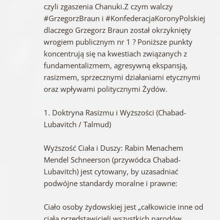
czyli zgaszenia Chanuki.Z czym walczy
#GrzegorzBraun i #KonfederacjaKoronyPolskiej
dlaczego Grzegorz Braun został okrzyknięty
wrogiem publicznym nr 1 ? Poniższe punkty
koncentrują się na kwestiach związanych z
fundamentalizmem, agresywną ekspansją,
rasizmem, sprzecznymi działaniami etycznymi
oraz wpływami politycznymi Żydów.
1. Doktryna Rasizmu i Wyższości (Chabad-
Lubavitch / Talmud)
Wyższość Ciała i Duszy: Rabin Menachem
Mendel Schneerson (przywódca Chabad-
Lubavitch) jest cytowany, by uzasadniać
podwójne standardy moralne i prawne:
Ciało osoby żydowskiej jest „całkowicie inne od
ciała przedstawicieli wszystkich narodów