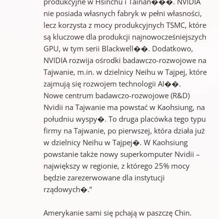
produkcyjne w Hsinchu i Tainan���. NVIDIA
nie posiada własnych fabryk w pełni własności,
lecz korzysta z mocy produkcyjnych TSMC, które
są kluczowe dla produkcji najnowocześniejszych
GPU, w tym serii Blackwell��. Dodatkowo,
NVIDIA rozwija ośrodki badawczo-rozwojowe na
Tajwanie, m.in. w dzielnicy Neihu w Tajpej, które
zajmują się rozwojem technologii AI��.
Nowe centrum badawczo-rozwojowe (R&D)
Nvidii na Tajwanie ma powstać w Kaohsiung, na
południu wyspy�. To druga placówka tego typu
firmy na Tajwanie, po pierwszej, która działa już
w dzielnicy Neihu w Tajpej�. W Kaohsiung
powstanie także nowy superkomputer Nvidii –
największy w regionie, z którego 25% mocy
będzie zarezerwowane dla instytucji
rządowych�.”
Amerykanie sami się pchają w paszczę Chin.