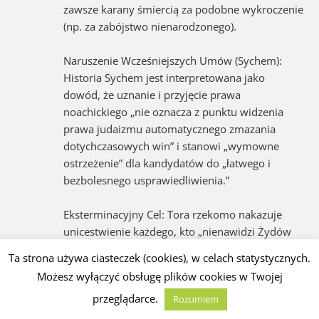
zawsze karany śmiercią za podobne wykroczenie
(np. za zabójstwo nienarodzonego).
Naruszenie Wcześniejszych Umów (Sychem):
Historia Sychem jest interpretowana jako
dowód, że uznanie i przyjęcie prawa
noachickiego „nie oznacza z punktu widzenia
prawa judaizmu automatycznego zmazania
dotychczasowych win” i stanowi „wymowne
ostrzeżenie” dla kandydatów do „łatwego i
bezbolesnego usprawiedliwienia.”
Eksterminacyjny Cel: Tora rzekomo nakazuje
unicestwienie każdego, kto „nienawidzi Żydów
do tego stopnia, że poprzysiągł ich zniszczyć,”
Ta strona używa ciasteczek (cookies), w celach statystycznych.
uznając go za część „narodu Amaleka.”
Możesz wyłączyć obsługę plików cookies w Twojej
przeglądarce.
3. Agresywna Ekspansja Doktrynalna i Polityczna
Rozumiem