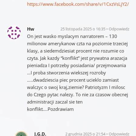
https://www.facebook.com/share/v/1CxzVsLjY2/
Hw
25 listopada 2025 o 16:35
Odpowiedz
On jest wasko myslacym narratorem – 130
milionow amerykanow czta na poziomie trzeciej
klasy, a siedemdziesiat procent nie rozumie co
czyta. Jak kazdy “konflikt” jest prywatna arazacja
pieniadza I potrzeby posiadania/ przejmowania
…I proba stworzenia wiekszej rozroby
…..dwadziescia piec procent ucieklo zamiast
walczyc o swoj kraj,ziemie? Patriotyzm I milosc
do Czego pytac nalezy. To nie za czasow obecnej
administracji zaczal sie ten
konflikt….Pozdrawiam
J.G.D.
2 grudnia 2025 o 21:54
Odpowiedz