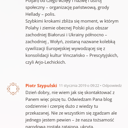
Poljan) od czego wzięły i nazwę i ustrój
społeczny – organizację państwową, grody
Hellady – polis.
Szybkimi krokami zbliża się moment, w którym
Polahy i ziemie obecnej Polski plus obszar
zachodniej Białorusi i Ukrainy północno –
zachodniej , Wołyń, zostaną nazwane kolebką
cywilizacji Europejskiej wywodzącej się z
konsolidacji kultur Vinczańsko – Prescytyjskich,
czyli Arjo-Lechickich.
Piotr Szypulski
11 stycznia 2019 o 09:22
Odpowiedz
Dzień dobry, nie wiem jak się skontaktować z
Panem więc piszę tu. Odwiedzam Pana blog
codziennie i czerpię dużo z wiedzy tu
przekazanej. Nie ze wszystkim się zgadzam ale
jednego jestem pewien – że nasza tożsamość
narodowa została zatajona, ukryta,