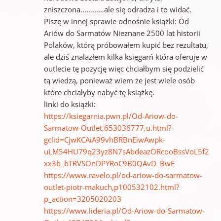
zniszczona…………ale się odradza i to widać.
Piszę w innej sprawie odnośnie książki: Od
Ariów do Sarmatów Nieznane 2500 lat historii
Polaków, którą próbowałem kupić bez rezultatu,
ale dziś znalazłem kilka księgarń która oferuje w
outlecie tę pozycję więc chciałbym się podzielić
tą wiedzą, ponieważ wiem że jest wiele osób
które chciałyby nabyć tę książkę.
linki do książki:
https://ksiegarnia.pwn.pl/Od-Ariow-do-
Sarmatow-Outlet,653036777,u.html?
gclid=CjwKCAiA99vhBRBnEiwAwpk-
uLM54HU79q23yz8N7sAbdeazORcooBssVoL5f2
xx3b_bTRVSOnDPYRoC9B0QAvD_BwE
https://www.ravelo.pl/od-ariow-do-sarmatow-
outlet-piotr-makuch,p100532102.html?
p_action=3205020203
https://www.lideria.pl/Od-Ariow-do-Sarmatow-