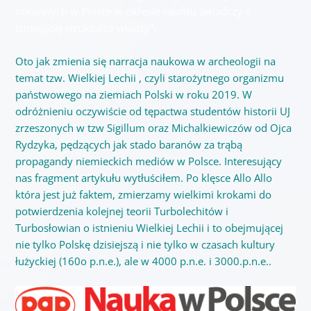
obronnych w Polsce w okresie neolitu świadczy o
istniejącej strukturze władzy”.
Oto jak zmienia się narracja naukowa w archeologii na
temat tzw. Wielkiej Lechii , czyli starożytnego organizmu
państwowego na ziemiach Polski w roku 2019. W
odróżnieniu oczywiście od tępactwa studentów historii UJ
zrzeszonych w tzw Sigillum oraz Michalkiewiczów od Ojca
Rydzyka, pędzących jak stado baranów za trąbą
propagandy niemieckich mediów w Polsce. Interesujący
nas fragment artykułu wytłuściłem. Po klęsce Allo Allo
która jest już faktem, zmierzamy wielkimi krokami do
potwierdzenia kolejnej teorii Turbolechitów i
Turbosłowian o istnieniu Wielkiej Lechii i to obejmującej
nie tylko Polskę dzisiejszą i nie tylko w czasach kultury
łużyckiej (160o p.n.e.), ale w 4000 p.n.e. i 3000.p.n.e..