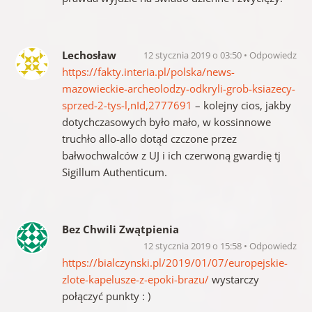
Lechosław
12 stycznia 2019 o 03:50
Odpowiedz
https://fakty.interia.pl/polska/news-
mazowieckie-archeolodzy-odkryli-grob-ksiazecy-
sprzed-2-tys-l,nId,2777691
– kolejny cios, jakby
dotychczasowych było mało, w kossinnowe
truchło allo-allo dotąd czczone przez
bałwochwalców z UJ i ich czerwoną gwardię tj
Sigillum Authenticum.
Bez Chwili Zwątpienia
12 stycznia 2019 o 15:58
Odpowiedz
https://bialczynski.pl/2019/01/07/europejskie-
zlote-kapelusze-z-epoki-brazu/
wystarczy
połączyć punkty : )