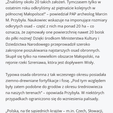
„Znaliśmy około 20 takich założeń. Tymczasem tylko w
ostatnim roku odkryliśmy aż piętnaście kolejnych w
północnej Małopolsce!” – powiedział PAP archeolog Marcin
M. Przybyła. Naukowiec wskazuje na imponujące rozmiary
odkrytych osad – część z nich ma ponad 20 ha – co
oznacza, że zajmowały one powierzchnię nawet 20 boisk
do piłki nożnej! Dzięki środkom Ministerstwa Kultury i
Dziedzictwa Narodowego przeprowadził szeroko
zakrojone poszukiwania najstarszych osad obronnych.
Skupił się tylko na niewielkim obszarze Małopolski, na
rejonie rzeki Szreniawa, która jest dopływem Wisły.
Typowa osada obronna z tak wczesnego okresu posiadała
ziemno-drewniane fortyfikacje i fosę. „Pod tym względem
były zatem podobne do grodów z okresu średniowiecza
na naszych terenach” – opowiada Przybyła. W niektórych
przypadkach ograniczono się do wzniesienia palisady.
„Polska, na tle sąsiednich krajów – m.in. Czech, Słowacji,