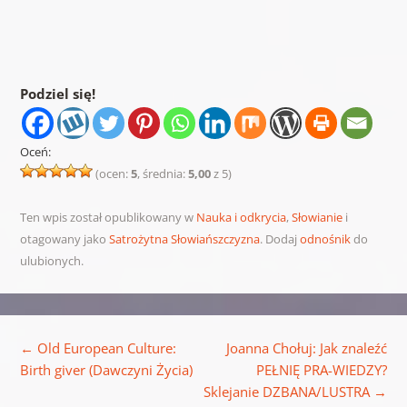
Podziel się!
Oceń:
(ocen:
5
, średnia:
5,00
z 5)
Ten wpis został opublikowany w
Nauka i odkrycia
,
Słowianie
i
otagowany jako
Satrożytna Słowiańszczyzna
. Dodaj
odnośnik
do
ulubionych.
Nawigacja wpisu
←
Old European Culture:
Joanna Chołuj: Jak znaleźć
Birth giver (Dawczyni Życia)
PEŁNIĘ PRA-WIEDZY?
Sklejanie DZBANA/LUSTRA
→