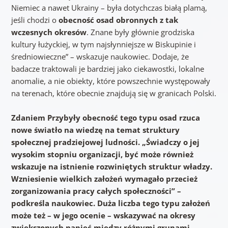
Niemiec a nawet Ukrainy – była dotychczas białą plamą,
jeśli chodzi o
obecność osad obronnych z tak
wczesnych okresów
. Znane były głównie grodziska
kultury łużyckiej, w tym najsłynniejsze w Biskupinie i
średniowieczne” – wskazuje naukowiec. Dodaje, że
badacze traktowali je bardziej jako ciekawostki, lokalne
anomalie, a nie obiekty, które powszechnie występowały
na terenach, które obecnie znajdują się w granicach Polski.
Zdaniem Przybyły obecność tego typu osad rzuca
nowe światło na wiedzę na temat struktury
społecznej pradziejowej ludności. „Świadczy o jej
wysokim stopniu organizacji, być może również
wskazuje na istnienie rozwiniętych struktur władzy.
Wzniesienie wielkich założeń wymagało przecież
zorganizowania pracy całych społeczności” –
podkreśla naukowiec. Duża liczba tego typu założeń
może też – w jego ocenie – wskazywać na okresy
zwiększonych napięć między różnymi grupami