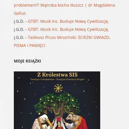
problemem?! Wątroba kocha tłuszcz | dr Magdalena
Gallus
J.G.D.
-
GTBT: Musk Inc. Buduje Nową Cywilizację.
J.G.D.
-
GTBT: Musk Inc. Buduje Nową Cywilizację.
J.G.D.
-
Tadeusz Pruss Mroziński: ŚCIEŻKI GWIAZD,
PISMA I PAMIĘCI
MOJE KSIĄŻKI