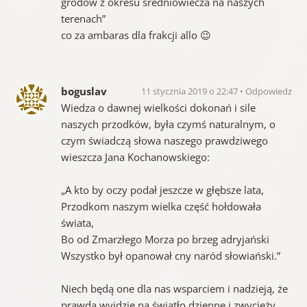
grodów z okresu średniowiecza na naszych
terenach”
co za ambaras dla frakcji allo 😉
boguslav
11 stycznia 2019 o 22:47
Odpowiedz
Wiedza o dawnej wielkości dokonań i sile
naszych przodków, była czymś naturalnym, o
czym świadczą słowa naszego prawdziwego
wieszcza Jana Kochanowskiego:
„A kto by oczy podał jeszcze w głębsze lata,
Przodkom naszym wielka część hołdowała
świata,
Bo od Zmarzłego Morza po brzeg adryjański
Wszystko był opanował cny naród słowiański.”
Niech będą one dla nas wsparciem i nadzieją, że
prawda wyjdzie na światło dzienne i zwycięży.