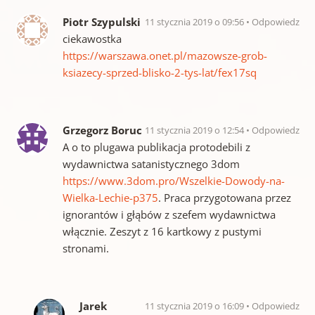
Piotr Szypulski
11 stycznia 2019 o 09:56
Odpowiedz
ciekawostka
https://warszawa.onet.pl/mazowsze-grob-
ksiazecy-sprzed-blisko-2-tys-lat/fex17sq
Grzegorz Boruc
11 stycznia 2019 o 12:54
Odpowiedz
A o to plugawa publikacja protodebili z
wydawnictwa satanistycznego 3dom
https://www.3dom.pro/Wszelkie-Dowody-na-
Wielka-Lechie-p375
. Praca przygotowana przez
ignorantów i głąbów z szefem wydawnictwa
włącznie. Zeszyt z 16 kartkowy z pustymi
stronami.
Jarek
11 stycznia 2019 o 16:09
Odpowiedz