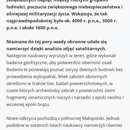
ludności, poczucia zwiększonego niebezpieczeństwa i
silniejszej militaryzacji życia. Wskazuje, że tak
najprawdopodobniej było ok. 4000 r. p.n.e., 3000 r.
p.n.e. i około 1600 p.n.e.
Nieznane do tej pory osady obronne udało się
namierzyć dzięki analizie zdjęć satelitarnych.
Następnie naukowcy wyruszyli w teren, gdzie wykonali
badania geofizyczne, aby potwierdzić obecność osad.
Badania te pozwalają poznać zarysy dawnych budowli bez
prowadzenia wykopalisk. Wiek założeń obronnych
określono w trakcie tzw. badań powierzchniowych, w
czasie których archeolodzy zebrali z powierzchni ziemi
fragmenty ceramicznych naczyń i narzędzi z epoki neolitu i
wczesnej epoki brązu.
Nowe odkrycia pochodzą z północnej Małopolski. Jednak
podobne w ostatnich latach naukowcy namierzyli również