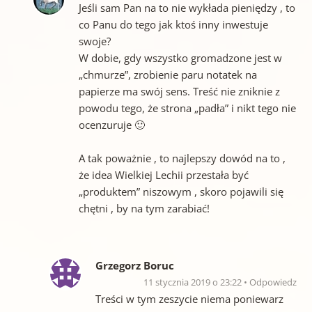
Jeśli sam Pan na to nie wykłada pieniędzy , to
co Panu do tego jak ktoś inny inwestuje
swoje?
W dobie, gdy wszystko gromadzone jest w
„chmurze”, zrobienie paru notatek na
papierze ma swój sens. Treść nie zniknie z
powodu tego, że strona „padła” i nikt tego nie
ocenzuruje 🙂
A tak poważnie , to najlepszy dowód na to ,
że idea Wielkiej Lechii przestała być
„produktem” niszowym , skoro pojawili się
chętni , by na tym zarabiać!
Grzegorz Boruc
11 stycznia 2019 o 23:22
Odpowiedz
Treści w tym zeszycie niema poniewarz