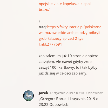
opejskie-zlote-kapelusze-z-epoki-
brazu/
i
tutaj:
https://fakty.interia.pl/polska/ne
ws-mazowieckie-archeolodzy-odkryli-
grob-ksiazecy-sprzed-2-tys-
l,nId,2777691
zapisałem im już 10 stron a dopiero
zacząłem. Ale nawet gdyby zrobili
zeszyt 100 -kartkowy, to i tak byłby
już dzisiaj w całości zapisany.
Jarek
12 stycznia 2019 o 09:10
Odpowiedz
„Grzegorz Boruc 11 stycznia 2019 o
23:22 Odpowiedz