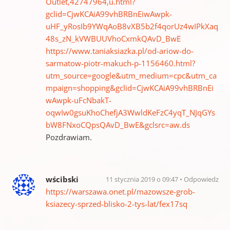
Outlet,42747964,u.html?
gclid=CjwKCAiA99vhBRBnEiwAwpk-
uHF_yRosIb9YWqAoB8vXB5b2f4qorUz4wIPkXaq
48s_zN_kVWBUUVhoCxmkQAvD_BwE
https://www.taniaksiazka.pl/od-ariow-do-
sarmatow-piotr-makuch-p-1156460.html?
utm_source=google&utm_medium=cpc&utm_ca
mpaign=shopping&gclid=CjwKCAiA99vhBRBnEi
wAwpk-uFcNbakT-
oqwIw0gsuKhoChefjA3WwldKeFzC4yqT_NJqGYs
bW8FNxoCQpsQAvD_BwE&gclsrc=aw.ds
Pozdrawiam.
wścibski
11 stycznia 2019 o 09:47
Odpowiedz
https://warszawa.onet.pl/mazowsze-grob-
ksiazecy-sprzed-blisko-2-tys-lat/fex17sq