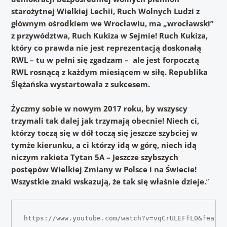
starożytnej Wielkiej Lechii, Ruch Wolnych Ludzi z
głównym ośrodkiem we Wrocławiu, ma „wrocławski”
z przywództwa, Ruch Kukiza w Sejmie! Ruch Kukiza,
który co prawda nie jest reprezentacją doskonałą
RWL – tu w pełni się zgadzam – ale jest forpocztą
RWL rosnącą z każdym miesiącem w siłę. Republika
Ślężańska wystartowała z sukcesem.
Życzmy sobie w nowym 2017 roku, by wszyscy
trzymali tak dalej jak trzymają obecnie! Niech ci,
którzy toczą się w dół toczą się jeszcze szybciej w
tymże kierunku, a ci którzy idą w górę, niech idą
niczym rakieta Tytan 5A – Jeszcze szybszych
postępów Wielkiej Zmiany w Polsce i na Świecie!
Wszystkie znaki wskazują, że tak się właśnie dzieje.
”
https://www.youtube.com/watch?v=vqCrULEFfL0&featur