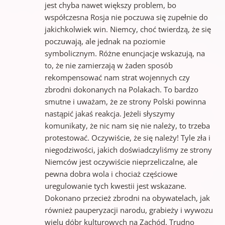
jest chyba nawet większy problem, bo
współczesna Rosja nie poczuwa się zupełnie do
jakichkolwiek win. Niemcy, choć twierdzą, że się
poczuwają, ale jednak na poziomie
symbolicznym. Różne enuncjacje wskazują, na
to, że nie zamierzają w żaden sposób
rekompensować nam strat wojennych czy
zbrodni dokonanych na Polakach. To bardzo
smutne i uważam, że ze strony Polski powinna
nastąpić jakaś reakcja. Jeżeli słyszymy
komunikaty, że nic nam się nie należy, to trzeba
protestować. Oczywiście, że się należy! Tyle zła i
niegodziwości, jakich doświadczyliśmy ze strony
Niemców jest oczywiście nieprzeliczalne, ale
pewna dobra wola i chociaż częściowe
uregulowanie tych kwestii jest wskazane.
Dokonano przecież zbrodni na obywatelach, jak
również pauperyzacji narodu, grabieży i wywozu
wielu dóbr kulturowych na Zachód. Trudno