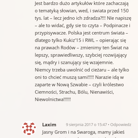
Jest bardzo dużo artykułów które zachaczają
o tematyką słowian, wed, i swiata przed 150
tys. lat – lecz jedno ich zdradza?!!! NIe napiszę
– ale to widać, gdy sie to czyta – Podpinacze i
przypisywacze. Polska jest centrum świata –
dlatego tylko Kukiz’15 i RWL – opierając się
na prawach Rodów – zmienimy ten Świat na
lepszy, sprawiedliwszy, szybciej rozwijający
się, mądry i szanujący się wzajemnie.
Niemcy trzeba uwolnić od cieżaru – ale tylko
oni to chcieć muszą sami!!!!! Narazie idą w
zaparte w Nową Szwabie – czyli królestwo
Ciemności, Strachu, Bólu, Nienawiści,
Niewolnictwa!!!!!!
Laxim
9 sierpnia 2017 o 15:47
Odpowiedz
Jasny Grom i na Swaroga, mamy jakieś