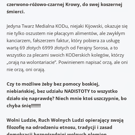
czerwono-różowo-czarnej Krowy, do swej koszernej
śmierci.
Jedyna Twarz Medialna KODu, niejaki Kijowski, okazuje się
nie tylko oszustem nie płacącym alimentów, ale zwykłym
kanciarzem, fałszerzem faktur, który pobiera za usługę
wartą 69 złotych 6999 złotych od Ferajny Sorosa, a to
wszystko za plecami swoich KODerskich kolegów, którzy
„orają na wolontariacie”. Powinienem napisać orzą, ale oni
nie orzą, oni orają.
Czy to możliwe żeby bez pomocy boskiej,
niebiańskiej, bez udziału NADISTOTY to wszystko
działo się naprawdę? Niech mnie ktoś uszczypnie, bo
chyba śnię!!!!!!!!
Wolni Ludzie, Ruch Wolnych Ludzi opierający swoją
filozofię na odrodzeniu etnosu, tradycji i zasad
demokracji bezpośredniej wolnych plemion