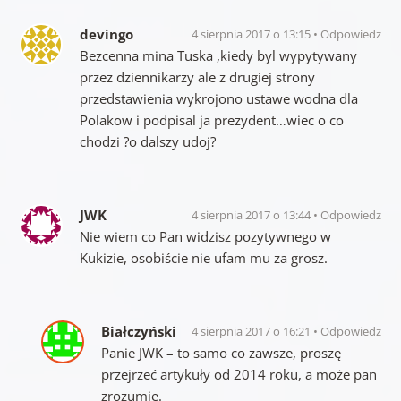
devingo
4 sierpnia 2017 o 13:15
Odpowiedz
Bezcenna mina Tuska ,kiedy byl wypytywany
przez dziennikarzy ale z drugiej strony
przedstawienia wykrojono ustawe wodna dla
Polakow i podpisal ja prezydent…wiec o co
chodzi ?o dalszy udoj?
JWK
4 sierpnia 2017 o 13:44
Odpowiedz
Nie wiem co Pan widzisz pozytywnego w
Kukizie, osobiście nie ufam mu za grosz.
Białczyński
4 sierpnia 2017 o 16:21
Odpowiedz
Panie JWK – to samo co zawsze, proszę
przejrzeć artykuły od 2014 roku, a może pan
zrozumie.