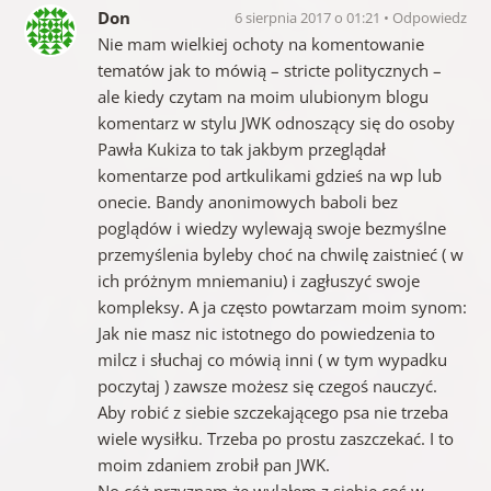
Don
6 sierpnia 2017 o 01:21
Odpowiedz
Nie mam wielkiej ochoty na komentowanie
tematów jak to mówią – stricte politycznych –
ale kiedy czytam na moim ulubionym blogu
komentarz w stylu JWK odnoszący się do osoby
Pawła Kukiza to tak jakbym przeglądał
komentarze pod artkulikami gdzieś na wp lub
onecie. Bandy anonimowych baboli bez
poglądów i wiedzy wylewają swoje bezmyślne
przemyślenia byleby choć na chwilę zaistnieć ( w
ich próżnym mniemaniu) i zagłuszyć swoje
kompleksy. A ja często powtarzam moim synom:
Jak nie masz nic istotnego do powiedzenia to
milcz i słuchaj co mówią inni ( w tym wypadku
poczytaj ) zawsze możesz się czegoś nauczyć.
Aby robić z siebie szczekającego psa nie trzeba
wiele wysiłku. Trzeba po prostu zaszczekać. I to
moim zdaniem zrobił pan JWK.
No cóż przyznam że wylałem z siebie coś w