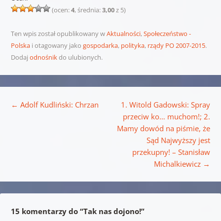
(ocen:
4
, średnia:
3,00
z 5)
Ten wpis został opublikowany w
Aktualności
,
Społeczeństwo -
Polska
i otagowany jako
gospodarka
,
polityka
,
rządy PO 2007-2015
.
Dodaj
odnośnik
do ulubionych.
Nawigacja wpisu
←
Adolf Kudliński: Chrzan
1. Witold Gadowski: Spray
przeciw ko… muchom!; 2.
Mamy dowód na piśmie, że
Sąd Najwyższy jest
przekupny! – Stanisław
Michalkiewicz
→
15 komentarzy do “
Tak nas dojono!
”