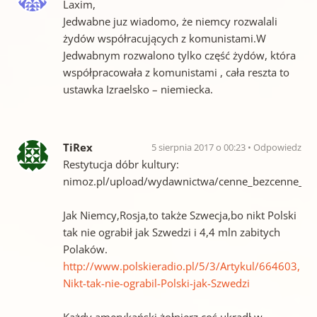
Laxim,
Jedwabne juz wiadomo, że niemcy rozwalali
żydów współracujących z komunistami.W
Jedwabnym rozwalono tylko część żydów, która
współpracowała z komunistami , cała reszta to
ustawka Izraelsko – niemiecka.
TiRex
5 sierpnia 2017 o 00:23
Odpowiedz
Restytucja dóbr kultury:
nimoz.pl/upload/wydawnictwa/cenne_bezcenne_ut
Jak Niemcy,Rosja,to także Szwecja,bo nikt Polski
tak nie ograbił jak Szwedzi i 4,4 mln zabitych
Polaków.
http://www.polskieradio.pl/5/3/Artykul/664603,
Nikt-tak-nie-ograbil-Polski-jak-Szwedzi
Każdy amerykański żołnierz coś ukradł w