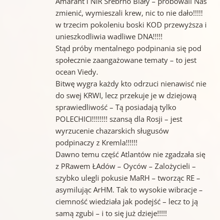
Amarant i NIR Srebrno Biały – próbowali Nas
zmienić, wymieszali krew, nic to nie dało!!!!!
w trzecim pokoleniu boski KOD przewyższa i
unieszkodliwia wadliwe DNA!!!!!
Stąd próby mentalnego podpinania się pod
społecznie zaangażowane tematy – to jest
ocean Viedy.
Bitwę wygra każdy kto odrzuci nienawisć nie
do swej KRWI, lecz przekuje je w dziejową
sprawiedliwość – Tą posiadają tylko
POLECHICI!!!!!!!! szansą dla Rosji – jest
wyrzucenie chazarskich sługusów
podpinaczy z Kremla!!!!!!
Dawno temu część Atlantów nie zgadzała się
z PRawem ŁAdów – Oyców – Zalożycieli –
szybko ulegli pokusie MaRH – tworząc RE –
asymilując ArHM. Tak to wysokie wibracje –
ciemność wiedziała jak podejść – lecz to ją
samą zgubi – i to się już dzieje!!!!!