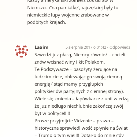
Niemczech”na pamiatkę”,najczęściej były to
niemieckie łupy wojenne zrabowane w
podbitych krajach.
Laxim
5 sierpnia 2017 o 01:42
Odpowiedz
Szwedzi juz płacą, Niemcy również – chcieli
znów wcisnać winy i kit Polakom.
Te Podszywacze – pasożyty żerujące na
ludzkim ciele, oblewając go swoją ciemną
energią ( stąd mamy przygłupich
politykieriów partyjnych z ciemnej strony).
Wiele się zmienia – łapówkarze z unii wiedzą,
że juz niedługo niechlubnie zakończą swój
byt w polityce!!!!!
Proszę przyjmijcie Vidzenie – prawo –
historyczna sprawiedliwość spłynie na Świat
– Trump o tym wie!!!! Dotarło do mnie gdy