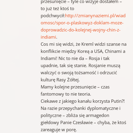
przesunięcie – tyle co wizyje dostałem –
to już też ktoś to
podchwycił:
http://zmianynaziemi.pl/wiad
omosc/spor-o-plaskowyz-doklam-moze-
doprowadzic-do-kolejnej-wojny-chin-z-
indiami
.
Cos mi się widzi, że Kreml widzi szanse na
konflikcie między Koreą a USA, Chinami a
Indiami! Nic to nie da – Rosja i tak
upadnie, tak się stanie. Rosjanie muszą
walczyć o swoją tożsamość i odrzucić
kulturę Rasy Żółtej.
Mamy kolejne przesunięcie – czas
fantomowy to nie teoria.
Ciekawe z jakiego kanału korzysta Putin?!
Na razie przepychanki dyplomatyczne i
polityczne – zbliża się armagedon
giełdowy Panie Czesławie – chyba, że ktoś
zareaguje w porę.