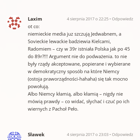
Laxim
4 sierpnia 2017 o 22:25
Odpowiedz
ot co:
niemieckie media juz szczują Jedwabnem, a
Sovieckie lewackie badziewia Kielcami,
Radomiem – czy w 39r istniała Polska jak po 45
do 89r?!!! Argument nie do podważenia. to nie
były rządy akceptowane, popierane i wybierane
w demokratyczny sposób na które Niemcy
(ostoja praworządności-hahaha) się tak mocno
powołują.
Albo Niemcy kłamią, albo kłamią – nigdy nie
mówią prawdy – co widać, słychać i czuć po ich
wiernych z Pachoł Peło.
Sławek
4 sierpnia 2017 o 23:03
Odpowiedz