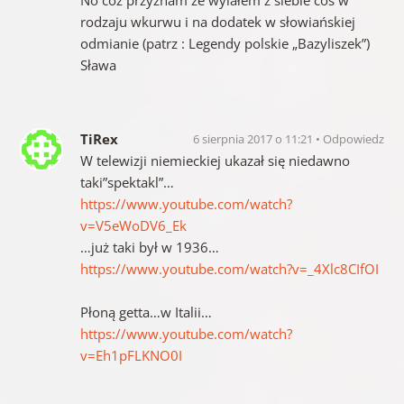
rodzaju wkurwu i na dodatek w słowiańskiej
odmianie (patrz : Legendy polskie „Bazyliszek”)
Sława
TiRex
6 sierpnia 2017 o 11:21
Odpowiedz
W telewizji niemieckiej ukazał się niedawno
taki”spektakl”…
https://www.youtube.com/watch?
v=V5eWoDV6_Ek
…już taki był w 1936…
https://www.youtube.com/watch?v=_4Xlc8CIfOI
Płoną getta…w Italii…
https://www.youtube.com/watch?
v=Eh1pFLKNO0I