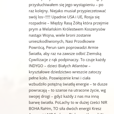
przysłuchiwałem się jego wystąpieniu – po
raz kolejny. Niejako musiał przypieczetować
swój los~!!!!! Upadnie USA i UE, Rosja się
rozpadnie – Między Rasą Żółtą która przejmie
prym a Welańskim Królestwem Koszerysów
nastąpi Wojna, wiele broni zostanie
unieszkodliwionych, Nasi Przodkowie
Powrócą, Perun sam poprowadzi Armie
Światła, aby raz na zawsze odbić Ziemską
Cywilizacje z rąk podpinaczy. To czuje każdy
INDYGO – dzieci Białych Atlantów –
kryształowe dziedzictwo wreszcie zatoczy
pełne koło. Poswięcenie krwi i ciała
wzbudziło potężną światłą energie – te dusze
powracają – to szanse na utracone życie, wg
swojej drogi – gdyż każdy z nas ma inną
barwę światła. PoLachy to w dużej ćześci NIR
BOHA RaHm, TO siła dwóch energii Kresz