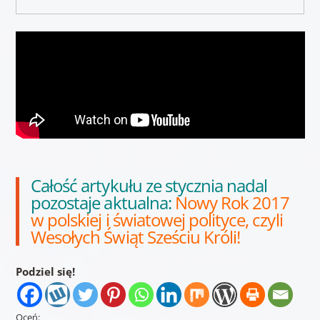
Całość artykułu ze stycznia nadal
pozostaje aktualna:
Nowy Rok 2017
w polskiej i światowej polityce, czyli
Wesołych Świąt Sześciu Króli!
Podziel się!
Oceń: