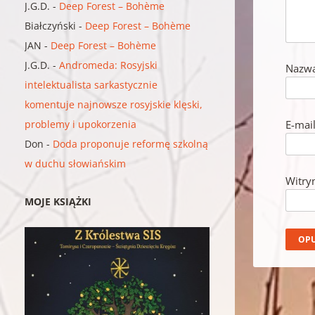
J.G.D.
-
Deep Forest – Bohème
Białczyński
-
Deep Forest – Bohème
JAN
-
Deep Forest – Bohème
J.G.D.
-
Andromeda: Rosyjski
Nazw
intelektualista sarkastycznie
komentuje najnowsze rosyjskie klęski,
problemy i upokorzenia
E-mai
Don
-
Doda proponuje reformę szkolną
w duchu słowiańskim
Witry
MOJE KSIĄŻKI