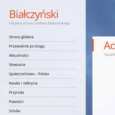
Białczyński
oficjalna strona Czesława Białczyńskiego
Nawigacja
Przejdź do treści
Strona główna
Ad
Przewodnik po blogu
Opubl
Aktualności
Słowianie
Społeczeństwo – Polska
Nauka i odkrycia
Przyroda
Powieści
Sztuka