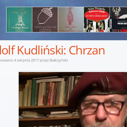
olf Kudliński: Chrzan
ikowano
4 sierpnia 2017
przez
Białczyński