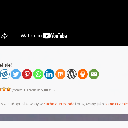
l się!
(ocen:
3
, średnia:
5,00
z 5)
is został opublikowany w
Kuchnia
,
Przyroda
i otagowany jako
samoleczenie
pisu