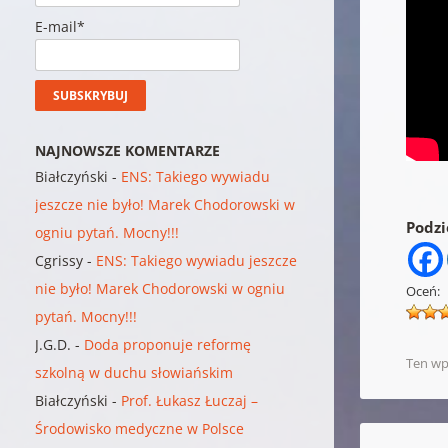
E-mail*
NAJNOWSZE KOMENTARZE
Białczyński
-
ENS: Takiego wywiadu
jeszcze nie było! Marek Chodorowski w
Podzie
ogniu pytań. Mocny!!!
Cgrissy
-
ENS: Takiego wywiadu jeszcze
nie było! Marek Chodorowski w ogniu
Oceń:
pytań. Mocny!!!
J.G.D.
-
Doda proponuje reformę
Ten wp
szkolną w duchu słowiańskim
Białczyński
-
Prof. Łukasz Łuczaj –
Środowisko medyczne w Polsce
Nawigacja w