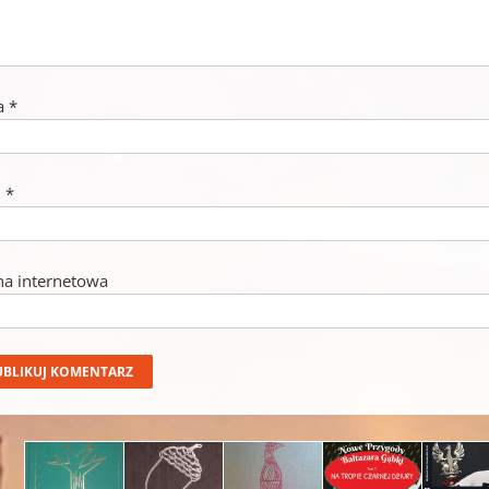
a
*
l
*
na internetowa