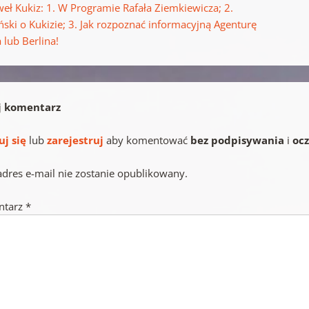
eł Kukiz: 1. W Programie Rafała Ziemkiewicza; 2.
ński o Kukizie; 3. Jak rozpoznać informacyjną Agenturę
 lub Berlina!
j komentarz
uj się
lub
zarejestruj
aby komentować
bez podpisywania
i
oc
adres e-mail nie zostanie opublikowany.
ntarz
*