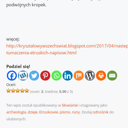
podwójnych kropek.
więcej:
http://krysztalowywszechswiat.blogspot.com/2017/04/naste
tumaczenia-etruskich-napisow.html
Podziel się!
Oceń:
(ocen:
3
, średnia:
5,00
z 5)
Ten wpis został opublikowany w
Słowianie
i otagowany jako
archeologia
,
dzieje
,
Etruskowie
,
pismo
,
runy
. Dodaj
odnośnik
do
ulubionych.