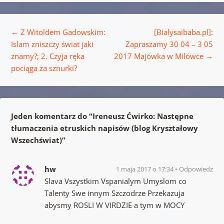
Nawigacja wpisu
←
Z Witoldem Gadowskim:
[Bialysaibaba.pl]:
Islam zniszczy świat jaki
Zapraszamy 30 04 – 3 05
znamy?; 2. Czyja ręka
2017 Majówka w Milówce
→
pociąga za sznurki?
Jeden komentarz do “
Ireneusz Ćwirko: Następne
tłumaczenia etruskich napisów (blog Kryształowy
Wszechświat)
”
hw
1 maja 2017 o 17:34
Odpowiedz
Slava Vszystkim Vspanialym Umyslom co
Talenty Swe innym Szczodrze Przekazuja
abysmy ROSLI W VIRDZIE a tym w MOCY