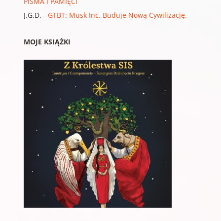
PISMA I PAMIĘCI
J.G.D.
-
GTBT: Musk Inc. Buduje Nową Cywilizację.
MOJE KSIĄŻKI