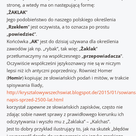
stronę, a wtedy ma on następującą formę:
„
ŻAKLAK
”
Jego podobieństwo do naszego polskiego określenia
„
Rzekłem
” jest oczywista, a to oznacza po prostu
„
powiedzieć
”.
Końcówka „
AK
” jest do dzisiaj używana dla określenia
zawodów jak np. „rybak”, tak więc „
Żaklak
”
przetłumaczymy na współczesnego „
przepowiadacza
”.
Oczywiście współcześni językoznawcy nie są w niczym
lepsi niż ich antyczni poprzednicy. Również Homer
(
Homir
) kopiując ze słowiańskich podań i mitów, w trakcie
spisywania Iliady,
http://krysztalowywszechswiat.blogspot.de/2015/01/sowians
napis-sprzed-2500-lat.html
korzystał zapewne ze słowiańskich zapisków, często nie
zdając sobie nawet sprawy z prawidłowego kierunku ich
odczytywania i wyszło mu z „Żaklaka” – „Kalchas”.
Jest to dobry przykład ilustrujący to, jak na skutek „błędów
i wypaczeń” doszło do wytworzenia się języka greckiego.