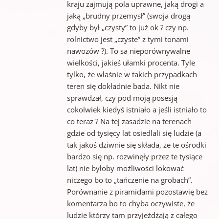
kraju zajmują pola uprawne, jaką drogi a
jaką „brudny przemysł” (swoja drogą
gdyby był „czysty” to już ok ? czy np.
rolnictwo jest „czyste” z tymi tonami
nawozów ?). To sa nieporównywalne
wielkości, jakieś ułamki procenta. Tyle
tylko, że właśnie w takich przypadkach
teren się dokładnie bada. Nikt nie
sprawdzał, czy pod moją posesją
cokolwiek kiedyś istniało a jeśli istniało to
co teraz ? Na tej zasadzie na terenach
gdzie od tysięcy lat osiedlali się ludzie (a
tak jakoś dziwnie się składa, że te ośrodki
bardzo się np. rozwinęły przez te tysiące
lat) nie byłoby możliwości lokować
niczego bo to „tańczenie na grobach”.
Porównanie z piramidami pozostawię bez
komentarza bo to chyba oczywiste, że
ludzie którzy tam przyjeżdżają z całego