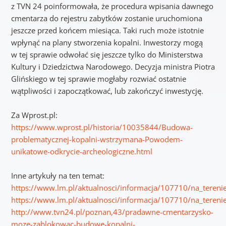
z TVN 24 poinformowała, że procedura wpisania dawnego
cmentarza do rejestru zabytków zostanie uruchomiona
jeszcze przed końcem miesiąca. Taki ruch może istotnie
wpłynąć na plany stworzenia kopalni. Inwestorzy mogą
w tej sprawie odwołać się jeszcze tylko do Ministerstwa
Kultury i Dziedzictwa Narodowego. Decyzja ministra Piotra
Glińskiego w tej sprawie mogłaby rozwiać ostatnie
wątpliwości i zapoczątkować, lub zakończyć inwestycję.
Za Wprost.pl:
https://www.wprost.pl/historia/10035844/Budowa-
problematycznej-kopalni-wstrzymana-Powodem-
unikatowe-odkrycie-archeologiczne.html
Inne artykuły na ten temat:
https://www.lm.pl/aktualnosci/informacja/107710/na_tereni
https://www.lm.pl/aktualnosci/informacja/107710/na_tereni
http://www.tvn24.pl/poznan,43/pradawne-cmentarzysko-
moze-zablokowac-budowe-kopalni-