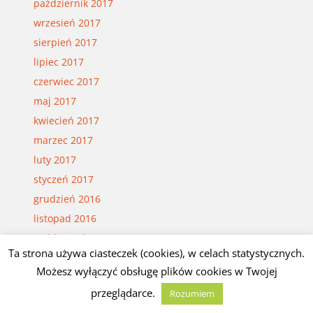
październik 2017
wrzesień 2017
sierpień 2017
lipiec 2017
czerwiec 2017
maj 2017
kwiecień 2017
marzec 2017
luty 2017
styczeń 2017
grudzień 2016
listopad 2016
październik 2016
Ta strona używa ciasteczek (cookies), w celach statystycznych.
wrzesień 2016
Możesz wyłączyć obsługę plików cookies w Twojej
sierpień 2016
przeglądarce.
Rozumiem
lipiec 2016