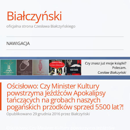
Białczyński
oficjalna strona Czesława Białczyńskiego
NAWIGACJA
Przejdź do treści
Ościsłowo: Czy Minister Kultury
powstrzyma Jeźdźców Apokalipsy
tańczących na grobach naszych
pogańskich przodków sprzed 5500 lat?!
Opublikowano
29 grudnia 2016
przez
Białczyński
Ościsłowo: Czy Minister Kultury powstrzyma Jeźdźców