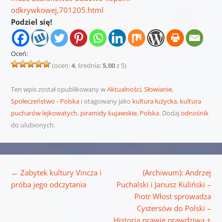
odkrywkowej,701205.html
Podziel się!
Oceń:
(ocen:
4
, średnia:
5,00
z 5)
Ten wpis został opublikowany w
Aktualności
,
Słowianie
,
Społeczeństwo - Polska
i otagowany jako
kultura łużycka
,
kultura
pucharów lejkowatych
,
piramidy kujawskie
,
Polska
. Dodaj
odnośnik
do ulubionych.
Nawigacja wpisu
←
Zabytek kultury Vincza i
(Archiwum): Andrzej
próba jego odczytania
Puchalski i Janusz Kuliński –
Piotr Włost sprowadza
Cystersów do Polski –
Historia prawie prawdziwa +