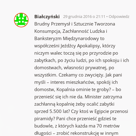
Białczyński
29 grudnia 2016 o 21:11
Odpowiedz
Brudny Przemysł i Sztucznie Tworzona
Konsumpcja, Zachłanność Ludzka i
Banksteryzm Międzynarodowy to
współcześni Jeźdźcy Apokalipsy, którzy
niczym walec toczą się po przyrodzie po
zabytkach, po życiu ludzi, po ich spokoju i ich
domostwach, własności prywatnej, po
wszystkim. Czekamy co zwycięży. Jak pani
myśli – interes mieszkańców, spokój ich
domostw, Kopalnia ominie te groby? – bo
przenieść się ich nie da. Minister zatrzyma
zachłanną kopalnię żeby ocalić zabytki
sprzed 5.500 lat? Czy ktoś w Egipcie przenosi
piramidy? Pani chce przenieść gdzieś te
budowle, z których każda ma 70 metrów
długości – zrobić rekonstrukcję w innym