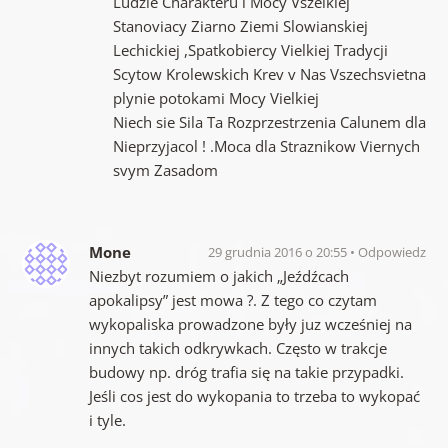
Ludzie Charakteru i Mocy Vszelkiej
Stanoviacy Ziarno Ziemi Slowianskiej
Lechickiej ,Spatkobiercy Vielkiej Tradycji
Scytow Krolewskich Krev v Nas Vszechsvietna
plynie potokami Mocy Vielkiej
Niech sie Sila Ta Rozprzestrzenia Calunem dla
Nieprzyjacol ! .Moca dla Straznikow Viernych
svym Zasadom
Mone
29 grudnia 2016 o 20:55
Odpowiedz
Niezbyt rozumiem o jakich „Jeźdźcach
apokalipsy” jest mowa ?. Z tego co czytam
wykopaliska prowadzone były juz wcześniej na
innych takich odkrywkach. Często w trakcje
budowy np. dróg trafia się na takie przypadki.
Jeśli cos jest do wykopania to trzeba to wykopać
i tyle.