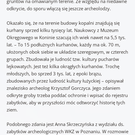
gruntów na omawianym terenie. Ze względu na niedawne
odkrycie, do sporu włączą się jeszcze archeolodzy.
Okazało się, że na terenie budowy kopalni znajdują się
kurhany sprzed kilku tysięcy lat. Naukowcy z Muzeum
Okręgowego w Koninie szacują ich wiek nawet na 5,5 tys.
lat. – To 15 podłużnych kurhanów, każdy ma ok. 70 m,
ułożonych obok siebie w układzie szeregowym, w czterech
grupach. Zbudowała je ludność tzw. kultury pucharów
lejkowatych. Jest też kilka okrągłych kurhanów. Trochę
młodszych, bo sprzed 3 tys. lat, z epoki brązu,
zbudowanych przez ludność kultury łużyckiej – opisywał
znalezisko archeolog Krzysztof Gorczyca. Jego zdaniem
odkryte groby trzeba poddać ochronie i wpisać do rejestru
zabytków, aby w przyszłości móc odtworzyć historię tych
ziem.
Podobnego zdania jest Anna Skrzeczyńska z wydziału ds.
zabytków archeologicznych WKZ w Poznaniu. W rozmowie