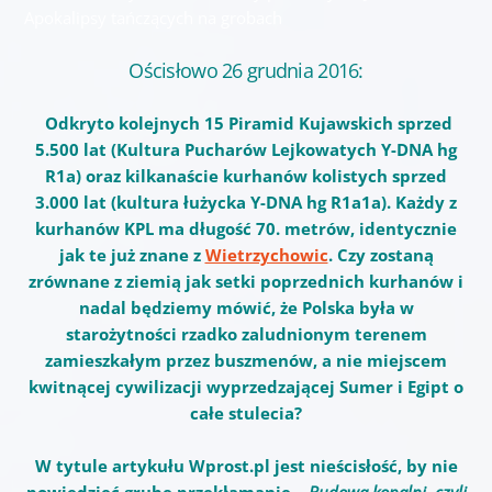
Apokalipsy tańczących na grobach
Ościsłowo 26 grudnia 2016:
Odkryto kolejnych 15 Piramid Kujawskich sprzed
5.500 lat (Kultura Pucharów Lejkowatych Y-DNA hg
R1a) oraz kilkanaście kurhanów kolistych sprzed
3.000 lat (kultura łużycka Y-DNA hg R1a1a). Każdy z
kurhanów KPL ma długość 70. metrów, identycznie
jak te już znane z
Wietrzychowic
. Czy zostaną
zrównane z ziemią jak setki poprzednich kurhanów i
nadal będziemy mówić, że Polska była w
starożytności rzadko zaludnionym terenem
zamieszkałym przez buszmenów, a nie miejscem
kwitnącej cywilizacji wyprzedzającej Sumer i Egipt o
całe stulecia?
W tytule artykułu Wprost.pl jest nieścisłość, by nie
powiedzieć grube przekłamanie –
Budowa kopalni, czyli