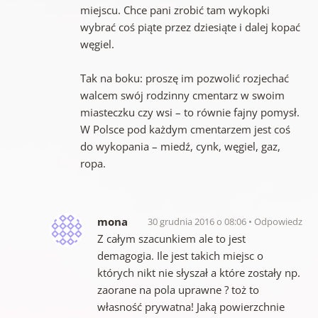
miejscu. Chce pani zrobić tam wykopki
wybrać coś piąte przez dziesiąte i dalej kopać
węgiel.
Tak na boku: proszę im pozwolić rozjechać
walcem swój rodzinny cmentarz w swoim
miasteczku czy wsi – to równie fajny pomysł.
W Polsce pod każdym cmentarzem jest coś
do wykopania – miedź, cynk, węgiel, gaz,
ropa.
mona
30 grudnia 2016 o 08:06
Odpowiedz
Z całym szacunkiem ale to jest
demagogia. Ile jest takich miejsc o
których nikt nie słyszał a które zostały np.
zaorane na pola uprawne ? toż to
własność prywatna! Jaką powierzchnie