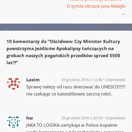
O tymże obrazie Jana Matejki
→
10 komentarzy do “
Ościsłowo: Czy Minister Kultury
powstrzyma Jeźdźców Apokalipsy tańczących na
grobach naszych pogańskich przodków sprzed 5500
lat?!
”
Laxim
29 grudnia 2016 o 12:46
Odpowiedz
Sprawę nalezy od razu skierować do UNESCO!!!!!!
nie czekając co katotalibowie zaczną robić.
hw
29 grudnia 2016 o 20:18
Odpowiedz
JAKA TO LOGIKA-zamykaja w Polsce kopalnie
wegla kamiennego,a tyle technologii i rozwiazan