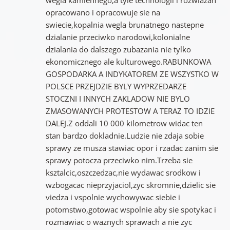
opracowano i opracowuje sie na
swiecie,kopalnia wegla brunatnego nastepne
dzialanie przeciwko narodowi,kolonialne
dzialania do dalszego zubazania nie tylko
ekonomicznego ale kulturowego.RABUNKOWA
GOSPODARKA A INDYKATOREM ZE WSZYSTKO W
POLSCE PRZEJDZIE BYLY WYPRZEDARZE
STOCZNI I INNYCH ZAKLADOW NIE BYLO
ZMASOWANYCH PROTESTOW A TERAZ TO IDZIE
DALEJ.Z oddali 10 000 kilometrow widac ten
stan bardzo dokladnie.Ludzie nie zdaja sobie
sprawy ze musza stawiac opor i rzadac zanim sie
sprawy potocza przeciwko nim.Trzeba sie
ksztalcic,oszczedzac,nie wydawac srodkow i
wzbogacac nieprzyjaciol,zyc skromnie,dzielic sie
viedza i vspolnie wychowywac siebie i
potomstwo,gotowac wspolnie aby sie spotykac i
rozmawiac o waznych sprawach a nie zyc