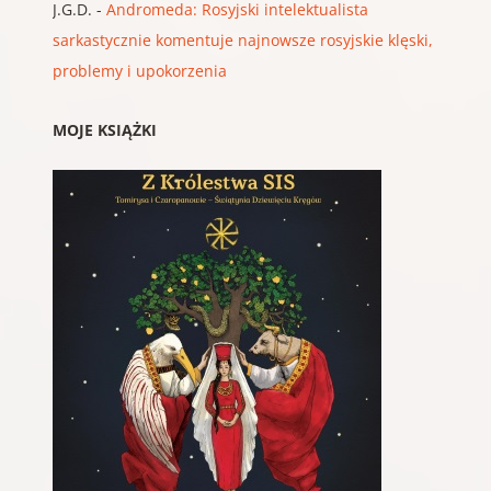
J.G.D.
-
Andromeda: Rosyjski intelektualista
sarkastycznie komentuje najnowsze rosyjskie klęski,
problemy i upokorzenia
MOJE KSIĄŻKI