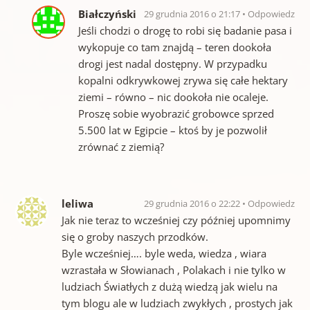
Białczyński
29 grudnia 2016 o 21:17
Odpowiedz
Jeśli chodzi o drogę to robi się badanie pasa i
wykopuje co tam znajdą – teren dookoła
drogi jest nadal dostępny. W przypadku
kopalni odkrywkowej zrywa się całe hektary
ziemi – równo – nic dookoła nie ocaleje.
Proszę sobie wyobrazić grobowce sprzed
5.500 lat w Egipcie – ktoś by je pozwolił
zrównać z ziemią?
leliwa
29 grudnia 2016 o 22:22
Odpowiedz
Jak nie teraz to wcześniej czy później upomnimy
się o groby naszych przodków.
Byle wcześniej…. byle weda, wiedza , wiara
wzrastała w Słowianach , Polakach i nie tylko w
ludziach Światłych z dużą wiedzą jak wielu na
tym blogu ale w ludziach zwykłych , prostych jak