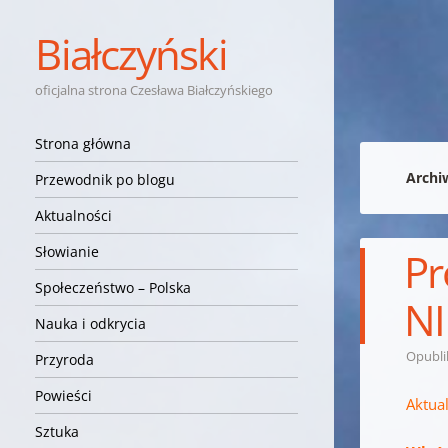
Białczyński
oficjalna strona Czesława Białczyńskiego
Nawigacja
Przejdź do treści
Strona główna
Archi
Przewodnik po blogu
Aktualności
Słowianie
Pr
Społeczeństwo – Polska
NI
Nauka i odkrycia
Opubl
Przyroda
Powieści
Aktua
Sztuka