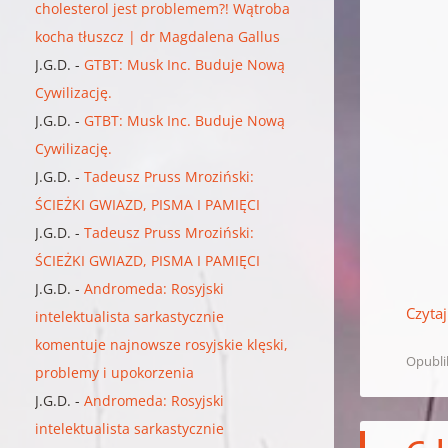
cholesterol jest problemem?! Wątroba
kocha tłuszcz | dr Magdalena Gallus
J.G.D.
-
GTBT: Musk Inc. Buduje Nową
Cywilizację.
J.G.D.
-
GTBT: Musk Inc. Buduje Nową
Cywilizację.
J.G.D.
-
Tadeusz Pruss Mroziński:
ŚCIEŻKI GWIAZD, PISMA I PAMIĘCI
J.G.D.
-
Tadeusz Pruss Mroziński:
ŚCIEŻKI GWIAZD, PISMA I PAMIĘCI
J.G.D.
-
Andromeda: Rosyjski
Czytaj
intelektualista sarkastycznie
komentuje najnowsze rosyjskie klęski,
Opubl
problemy i upokorzenia
J.G.D.
-
Andromeda: Rosyjski
intelektualista sarkastycznie