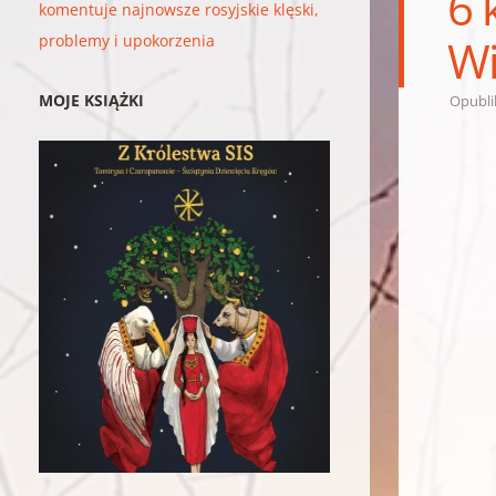
6 
komentuje najnowsze rosyjskie klęski,
Wi
problemy i upokorzenia
MOJE KSIĄŻKI
Opubl