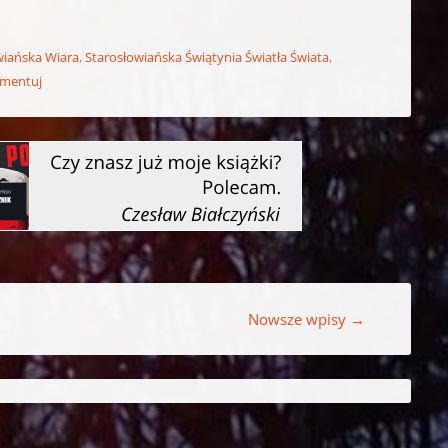
wiańska Wiara
,
Starosłowiańska Świątynia Światła Świata
,
mentuj
Nowsze wpisy
→