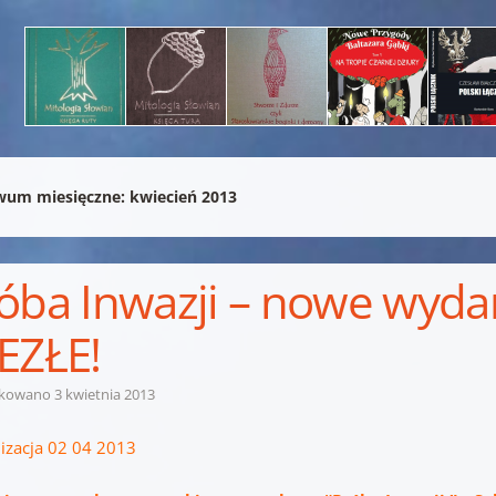
wum miesięczne:
kwiecień 2013
óba Inwazji – nowe wydani
EZŁE!
ikowano
3 kwietnia 2013
lizacja 02 04 2013