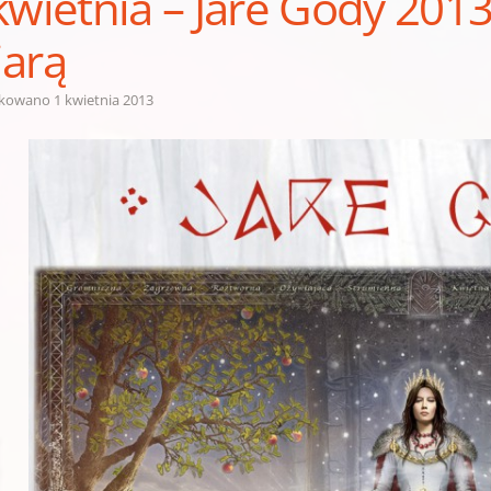
kwietnia – Jare Gody 201
arą
ikowano
1 kwietnia 2013