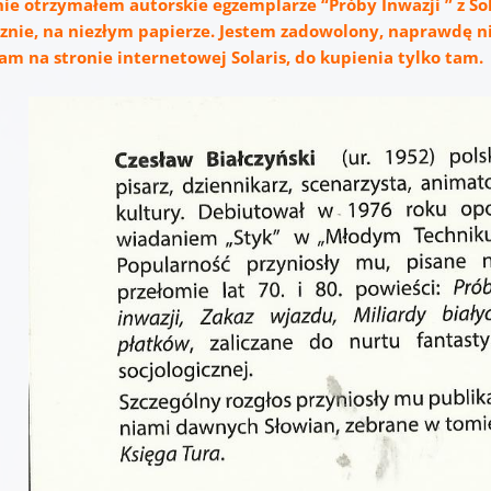
ie otrzymałem autorskie egzemplarze “Próby Inwazji ” z Sol
cznie, na niezłym papierze. Jestem zadowolony, naprawdę n
am na stronie internetowej Solaris, do kupienia tylko tam.