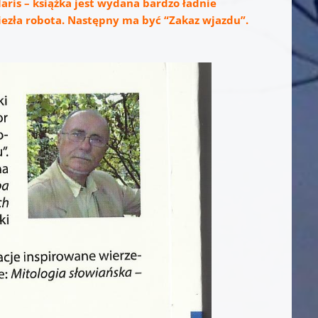
aris – książka jest wydana bardzo ładnie
iezła robota. Następny ma być “Zakaz wjazdu”.