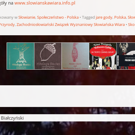
góły na
www.slowianskawiara.info.pl
ikowany w
Słowianie
,
Społeczeństwo - Polska
Tagged
jare gody
,
Polska
,
Sło
Przyrody
,
Zachodniosłowiański Związek Wyznaniowy Słowiańska Wiara
Sko
pisu
iałczyński