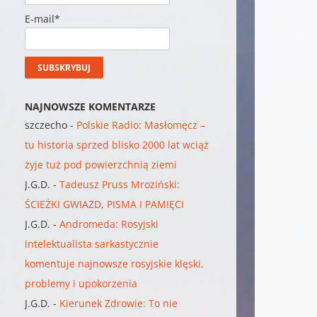
E-mail*
NAJNOWSZE KOMENTARZE
szczecho
-
Polskie Radio: Masłomęcz –
tu historia sprzed blisko 2000 lat wciąż
żyje tuż pod powierzchnią ziemi
J.G.D.
-
Tadeusz Pruss Mroziński:
ŚCIEŻKI GWIAZD, PISMA I PAMIĘCI
J.G.D.
-
Andromeda: Rosyjski
intelektualista sarkastycznie
komentuje najnowsze rosyjskie klęski,
problemy i upokorzenia
J.G.D.
-
Kierunek Zdrowie: To nie