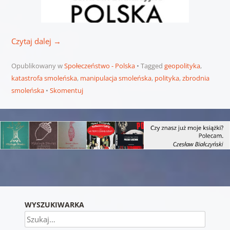
Czytaj dalej
→
Opublikowany w
Społeczeństwo - Polska
Tagged
geopolityka
,
katastrofa smoleńska
,
manipulacja smoleńska
,
polityka
,
zbrodnia
smoleńska
Skomentuj
Nawigacja wpisu
WYSZUKIWARKA
Szukaj