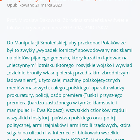
Opublikowano
21 marca 2020
Prof. Mirosław Dakowski: Zbrodnia smoleńska w świetle
faktów ukrywanych przez KGB, CIA, BND i SKW
Do Manipulacji Smoleńskiej, aby przekonać Polaków że
był to zwykły „wypadek lotniczy” spowodowany naciskami
na pilotów
pijanego generała, który kazał im lądować na
„nieczynnym” lotnisku (którego rosyjskie wojsko i wywiad
„dzielnie broniły własną piersią przed takim zbrodniczym
lądowaniem”), użyto całej machiny polskojęzycznych
mediów masowych, całego „polskiego” aparatu władzy,
prokuratury, policji, osób premiera (Tusk) i przyszłego
premiera (bardzo zasłużonego w tymże kłamstwie i
manipulacji – Ewa Kopacz), wszystkich członków rządu i
wszystkich instytucji państwa polskiego oraz policji
politycznej, armii tajniaków i armii trolli rządowych, która
ścigała na ulicach i w Internecie i blokowała wszelkie
wypowiedzi niezgodne z linią KGB/GRU i Anodiny oraz