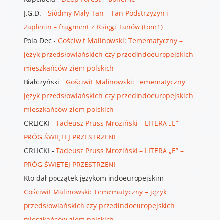
J.G.D.
-
Siódmy Mały Tan – Tan Podstrzyżyn i
Zaplecin – fragment z Księgi Tanów (tom1)
Pola Dec
-
Gościwit Malinowski: Temematyczny –
język przedsłowiańskich czy przedindoeuropejskich
mieszkańców ziem polskich
Białczyński
-
Gościwit Malinowski: Temematyczny –
język przedsłowiańskich czy przedindoeuropejskich
mieszkańców ziem polskich
ORLICKI
-
Tadeusz Pruss Mroziński – LITERA „E” –
PRÓG ŚWIĘTEJ PRZESTRZENI
ORLICKI
-
Tadeusz Pruss Mroziński – LITERA „E” –
PRÓG ŚWIĘTEJ PRZESTRZENI
Kto dał początek językom indoeuropejskim
-
Gościwit Malinowski: Temematyczny – język
przedsłowiańskich czy przedindoeuropejskich
mieszkańców ziem polskich