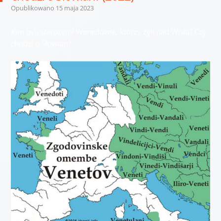
Opublikowano
15 maja 2023
Kim byli starożytni Wenedowie, którzy żyli nad Wisłą? Czy
chodzi o Słowian?