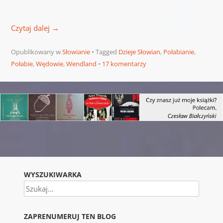
Czytaj dalej
→
Opublikowany w
Słowianie
Tagged
Dzieje Słowian
,
Połabianie
,
Połabie
,
Wędowie
,
Wendland
17 komentarzy
Nawigacja wpisu
WYSZUKIWARKA
Szukaj
ZAPRENUMERUJ TEN BLOG