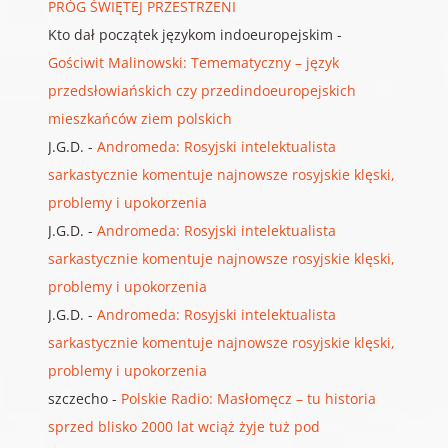
PRÓG ŚWIĘTEJ PRZESTRZENI
Kto dał początek językom indoeuropejskim
-
Gościwit Malinowski: Temematyczny – język
przedsłowiańskich czy przedindoeuropejskich
mieszkańców ziem polskich
J.G.D.
-
Andromeda: Rosyjski intelektualista
sarkastycznie komentuje najnowsze rosyjskie klęski,
problemy i upokorzenia
J.G.D.
-
Andromeda: Rosyjski intelektualista
sarkastycznie komentuje najnowsze rosyjskie klęski,
problemy i upokorzenia
J.G.D.
-
Andromeda: Rosyjski intelektualista
sarkastycznie komentuje najnowsze rosyjskie klęski,
problemy i upokorzenia
szczecho
-
Polskie Radio: Masłomęcz – tu historia
sprzed blisko 2000 lat wciąż żyje tuż pod