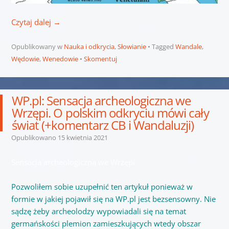
Czytaj dalej
→
Opublikowany w
Nauka i odkrycia
,
Słowianie
Tagged
Wandale
,
Wędowie
,
Wenedowie
Skomentuj
WP.pl: Sensacja archeologiczna we
Wrzępi. O polskim odkryciu mówi cały
świat (+komentarz CB i Wandaluzji)
Opublikowano
15 kwietnia 2021
Sensacja archeologiczna we Wrzępi
Pozwoliłem sobie uzupełnić ten artykuł ponieważ w
formie w jakiej pojawił się na WP.pl jest bezsensowny. Nie
sądzę żeby archeolodzy wypowiadali się na temat
germańskości plemion zamieszkujących wtedy obszar