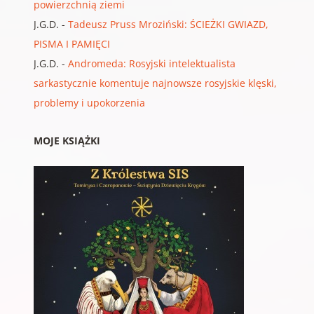
powierzchnią ziemi
J.G.D.
-
Tadeusz Pruss Mroziński: ŚCIEŻKI GWIAZD,
PISMA I PAMIĘCI
J.G.D.
-
Andromeda: Rosyjski intelektualista
sarkastycznie komentuje najnowsze rosyjskie klęski,
problemy i upokorzenia
MOJE KSIĄŻKI