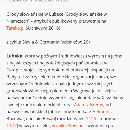
Opublikowano
19 października 2020
Grody słowiańskie w Lubece (Grody słowiańskie w
Niemczech) – artykuł opublikowany pierwotnie na
Taraka.pl
(Archiwum 2016)
z cyklu: Slavia & Germania (
odcinków: 20
)
Lubeka,
która w późnym średniowieczu wyrosła na jedno
z największych i najpotężniejszych państw-miast w
Europie, stając się symbolem niemieckiej ekspansji na
Bałtyku i założycielem kupieckiej organizacji Hanza, we
wczesnym średniowieczu była jednym z ważniejszych
grodów słowiańskiego plemienia Wagrów. Jej dzisiejsza
nazwa bezpośrednio wywodzi się, jak podaje w XI wieku w
swojej kronice niemiecki historyk
Adam z Bremy
, od
nazwy słowiańskiej Ljubice. Inny kronikarz
Helmold
z
Bozowa ( obecnie Besau) (urodzony ok.
1125
zmarły w
1177
) w swym dziele „
Kronika Słowian
” wymienia po