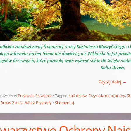
atkowo zamieszczamy fragmenty pracy Kazimierza Moszyńskiego o kul
kiego Internetu na ten temat nie dowiecie, a z Wikipedii to już praw
zędów drzewnych, które pozwolą wam wybrać sobie do święta nada
Kultu Drzew.
Czytaj dalej
→
ikowany w
Przyroda
,
Słowianie
Tagged
kult drzew
,
Przyroda do ochrony
,
St
 Drzew 2 maja
,
Wiara Przyrody
Skomentuj
warzystwo Ochrony Najs