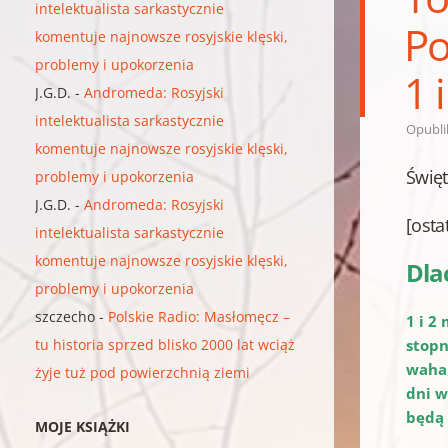
intelektualista sarkastycznie
Po
komentuje najnowsze rosyjskie klęski,
problemy i upokorzenia
1 
J.G.D.
-
Andromeda: Rosyjski
intelektualista sarkastycznie
Opubl
komentuje najnowsze rosyjskie klęski,
Święt
problemy i upokorzenia
J.G.D.
-
Andromeda: Rosyjski
[osta
intelektualista sarkastycznie
komentuje najnowsze rosyjskie klęski,
Dla
problemy i upokorzenia
szczecho
-
Polskie Radio: Masłomęcz –
1 i 2
tu historia sprzed blisko 2000 lat wciąż
stopn
waham
żyje tuż pod powierzchnią ziemi
dni w
będą 
MOJE KSIĄŻKI