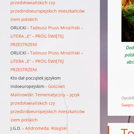
przedsłowiańskich czy
przedindoeuropejskich mieszkańców
ziem polskich
ORLICKI
-
Tadeusz Pruss Mroziński –
LITERA „E” – PRÓG ŚWIĘTEJ
PRZESTRZENI
Dod
ORLICKI
-
Tadeusz Pruss Mroziński –
pols
LITERA „E” – PRÓG ŚWIĘTEJ
obr
PRZESTRZENI
Kto dał początek językom
indoeuropejskim
-
Gościwit
Malinowski: Temematyczny – język
Opubl
przedsłowiańskich czy
Święto
przedindoeuropejskich mieszkańców
ziem polskich
To
J.G.D.
-
Andromeda: Rosyjski