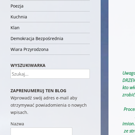
Poezja
Kuchnia
Klan
Demokracja Bezpośrednia
Wiara Przyrodzona
WYSZUKIWARKA
Szukaj
Uwaga
DRZEW
kto w
ZAPRENUMERUJ TEN BLOG
zrobić
Wprowadź swój adres e-mail aby
otrzymywać powiadomienia o nowych
Proce
wpisach.
imion
Nazwa
ze st