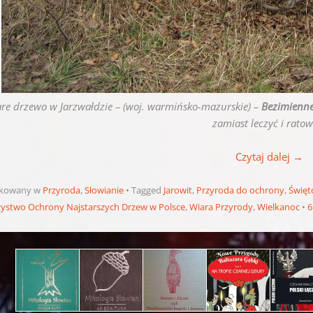
are drzewo w Jarzwałdzie – (woj. warmińsko-mazurskie) –
Bezimienn
zamiast leczyć i ratow
Czytaj dalej
→
ikowany w
Przyroda
,
Słowianie
Tagged
Jarowit
,
Przyroda do ochrony
,
Święt
ystwo Ochrony Najstarszych Drzew w Polsce
,
Wiara Przyrody
,
Wielkanoc
6