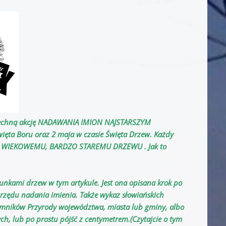
szechną akcję NADAWANIA IMION NAJSTARSZYM
ęta Boru oraz 2 maja w czasie Święta Drzew. Każdy
licy WIEKOWEMU, BARDZO STAREMU DRZEWU . Jak to
nkami drzew w tym artykule. Jest ona opisana krok po
brzędu nadania imienia. Także wykaz słowiańskich
Pomników Przyrody województwa, miasta lub gminy, albo
ch, lub po prostu pójść z centymetrem.(Czytajcie o tym