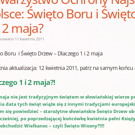
lsce: Święto Boru i Świę
i 2 maja?
ikowano
11 kwietnia 2011
o Boru i Święto Drzew – Dlaczego 1 i 2 maja
tnia aktualizacja: 12 kwietnia 2011, patrz na samym końcu 
czego 1 i 2 maja?!
 maja nie jest tradycyjnym świętem w słowiańskiej wierze p
ia data tych świąt wiąże się z innymi tradycjami europejski
 się powiedzieć – starożytne słowiańskie Święto Drzew obc
cześniej, po poprzedzającej końcówkę kwietnia pełni Księżyc
obchodzić Wielkanoc – czyli Święto Wiosny?!!!!