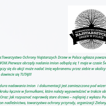
:
Towarzystwo Ochrony Najstarszych Drzew w Polsce ogłasza pow
OM.Pierwsze obrzędy nadania imion odbędą się 1 maja w czasie Świ
łączy się do akcji może nadać imię wybranemu przez siebie w oko
 dowiecie się TUTAJ!!!
dura nadawania imion i dokumentacji jest zamieszczona pod wizeru
kroku łącznie w formułkami, które należy wypowiedzieć w trakcie o
.Oraz: Jak rozpoznać naprawdę stare drzewo – najlepiej z wykazu 
ron nadleśnictwa, towarzystwa ochrony przyrody, organizacji Zielony