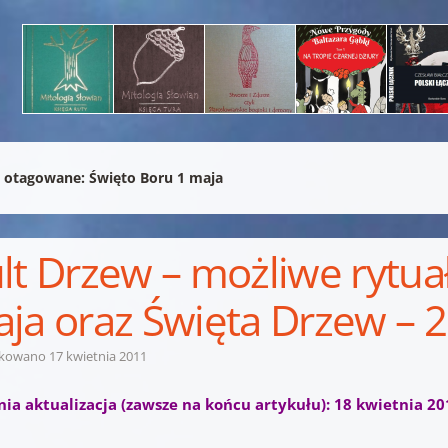
 otagowane:
Święto Boru 1 maja
lt Drzew – możliwe rytua
ja oraz Święta Drzew – 
ikowano
17 kwietnia 2011
nia aktualizacja (zawsze na końcu artykułu): 18 kwietnia 20