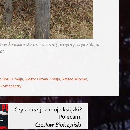
e
i w kiepskim stanie, za chwilę je wytną, czyli zabiją,
ać.
o Boru 1 maja
,
Święto Drzew 2 maja
,
Święto Wiosny
,
 komentarzy