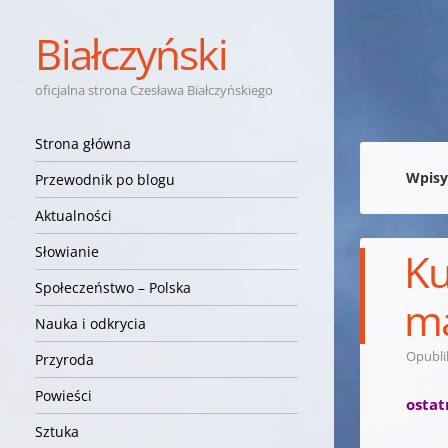
Białczyński
oficjalna strona Czesława Białczyńskiego
Nawigacja
Przejdź do treści
Strona główna
Wpisy
Przewodnik po blogu
Aktualności
Słowianie
Ku
Społeczeństwo – Polska
ma
Nauka i odkrycia
Opubl
Przyroda
Powieści
ostat
Sztuka