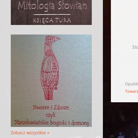
St
Opubl
Towarz
Zobacz wszystkie »