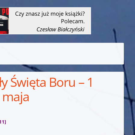
ły Święta Boru – 1
2 maja
11]