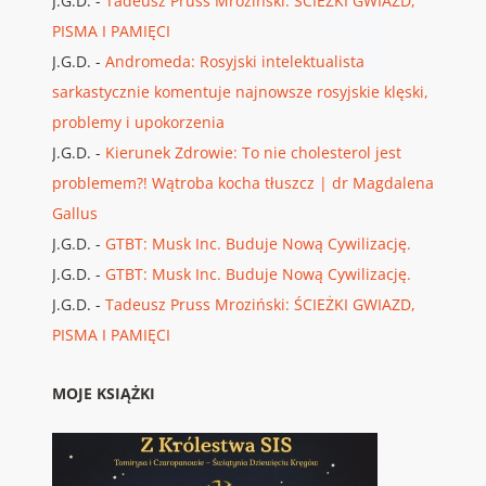
J.G.D.
-
Tadeusz Pruss Mroziński: ŚCIEŻKI GWIAZD,
PISMA I PAMIĘCI
J.G.D.
-
Andromeda: Rosyjski intelektualista
sarkastycznie komentuje najnowsze rosyjskie klęski,
problemy i upokorzenia
J.G.D.
-
Kierunek Zdrowie: To nie cholesterol jest
problemem?! Wątroba kocha tłuszcz | dr Magdalena
Gallus
J.G.D.
-
GTBT: Musk Inc. Buduje Nową Cywilizację.
J.G.D.
-
GTBT: Musk Inc. Buduje Nową Cywilizację.
J.G.D.
-
Tadeusz Pruss Mroziński: ŚCIEŻKI GWIAZD,
PISMA I PAMIĘCI
MOJE KSIĄŻKI