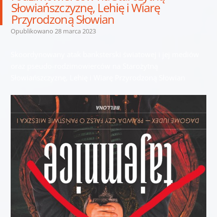
Słowiańszczyznę, Lehię i Wiarę
Przyrodzoną Słowian
Opublikowano
28 marca 2023
Skoordynowany atak banksterski światowej i jej mediów
oraz pseudo-rodzimowierców na Starożytną
Słowiańszczyznę, Lehię i Wiarę Przyrodzoną Słowian