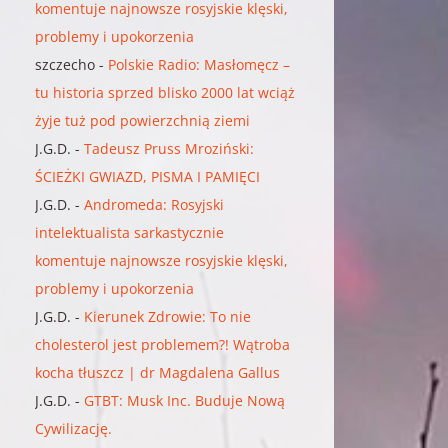
komentuje najnowsze rosyjskie klęski,
problemy i upokorzenia
szczecho
-
Polskie Radio: Masłomęcz –
tu historia sprzed blisko 2000 lat wciąż
żyje tuż pod powierzchnią ziemi
J.G.D.
-
Tadeusz Pruss Mroziński:
ŚCIEŻKI GWIAZD, PISMA I PAMIĘCI
J.G.D.
-
Andromeda: Rosyjski
intelektualista sarkastycznie
komentuje najnowsze rosyjskie klęski,
problemy i upokorzenia
J.G.D.
-
Kierunek Zdrowie: To nie
cholesterol jest problemem?! Wątroba
kocha tłuszcz | dr Magdalena Gallus
J.G.D.
-
GTBT: Musk Inc. Buduje Nową
Cywilizację.