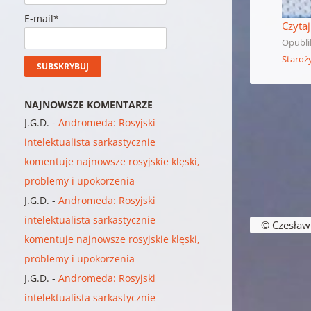
E-mail*
Czytaj
Opubl
Staroż
NAJNOWSZE KOMENTARZE
J.G.D.
-
Andromeda: Rosyjski
intelektualista sarkastycznie
komentuje najnowsze rosyjskie klęski,
problemy i upokorzenia
J.G.D.
-
Andromeda: Rosyjski
Nawigacja w
intelektualista sarkastycznie
© Czesław B
komentuje najnowsze rosyjskie klęski,
problemy i upokorzenia
J.G.D.
-
Andromeda: Rosyjski
intelektualista sarkastycznie