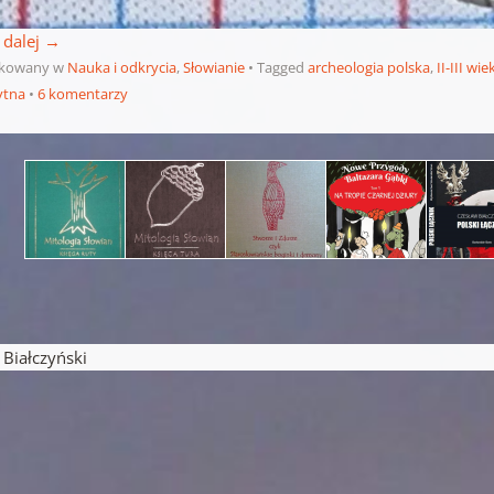
 dalej
→
ikowany w
Nauka i odkrycia
,
Słowianie
Tagged
archeologia polska
,
II-III wie
ytna
6 komentarzy
pisu
iałczyński