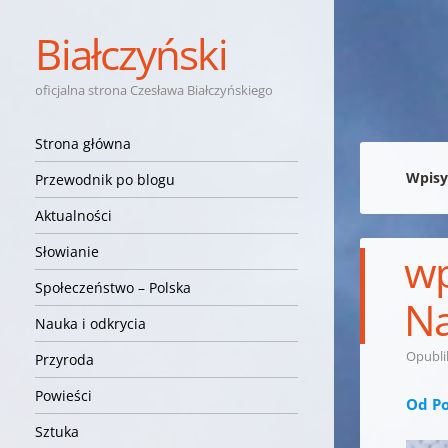
Białczyński
oficjalna strona Czesława Białczyńskiego
Nawigacja
Przejdź do treści
Strona główna
Wpisy
Przewodnik po blogu
Aktualności
Słowianie
wp
Społeczeństwo – Polska
Na
Nauka i odkrycia
Opubl
Przyroda
Powieści
Od Po
Sztuka