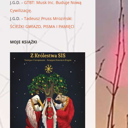
J.G.D.
-
GTBT: Musk Inc. Buduje Nową
Cywilizację.
J.G.D.
-
Tadeusz Pruss Mroziński:
ŚCIEŻKI GWIAZD, PISMA I PAMIĘCI
MOJE KSIĄŻKI