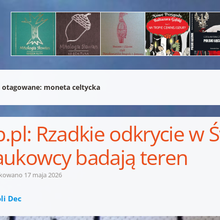
 otagowane:
moneta celtycka
.pl: Rzadkie odkrycie w 
ukowcy badają teren
ikowano
17 maja 2026
li Dec