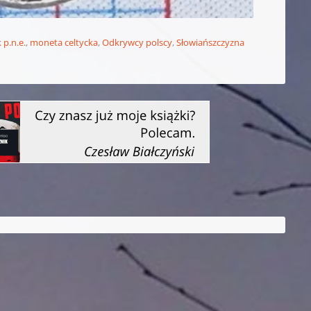
k p.n.e.
,
moneta celtycka
,
Odkrywcy polscy
,
Słowiańszczyzna