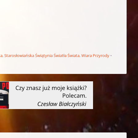
ka
,
Starosłowiańska Świątynia Światła Świata
,
Wiara Przyrody