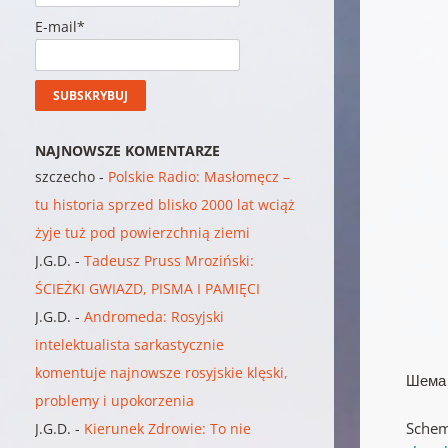
E-mail*
NAJNOWSZE KOMENTARZE
szczecho
-
Polskie Radio: Masłomęcz –
tu historia sprzed blisko 2000 lat wciąż
żyje tuż pod powierzchnią ziemi
J.G.D.
-
Tadeusz Pruss Mroziński:
ŚCIEŻKI GWIAZD, PISMA I PAMIĘCI
J.G.D.
-
Andromeda: Rosyjski
intelektualista sarkastycznie
komentuje najnowsze rosyjskie klęski,
Шема 
problemy i upokorzenia
Schem
J.G.D.
-
Kierunek Zdrowie: To nie