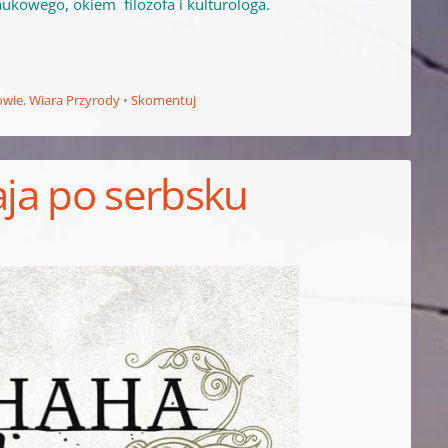
naukowego, okiem filozofa i kulturologa.
owie
,
Wiara Przyrody
Skomentuj
aja po serbsku