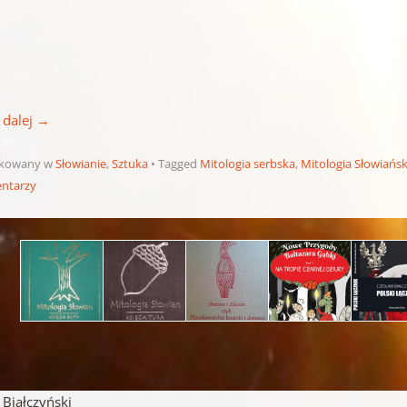
 dalej
→
ikowany w
Słowianie
,
Sztuka
Tagged
Mitologia serbska
,
Mitologia Słowiańs
ntarzy
pisu
iałczyński