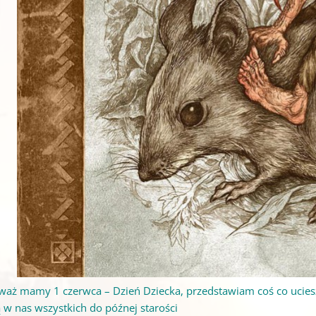
waż mamy 1 czerwca – Dzień Dziecka, przedstawiam coś co ucieszy
ą w nas wszystkich do późnej starości