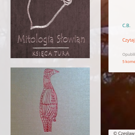
C.B.
Czytaj
Opubl
5 kome
Nawigacja w
© Czesław B