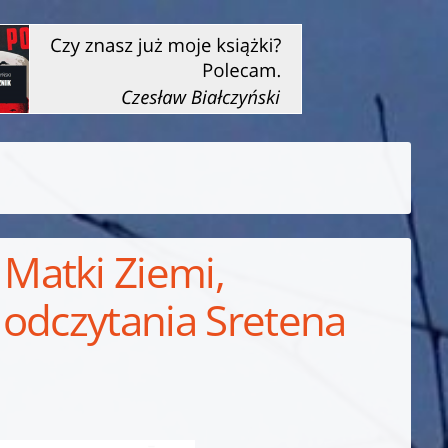
Matki Ziemi,
i odczytania Sretena