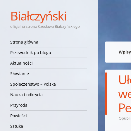
Białczyński
oficjalna strona Czesława Białczyńskiego
Nawigacja
Przejdź do treści
Strona główna
Wpisy
Przewodnik po blogu
Aktualności
Słowianie
Uł
Społeczeństwo – Polska
we
Nauka i odkrycia
Pe
Przyroda
Powieści
Opubl
Sztuka