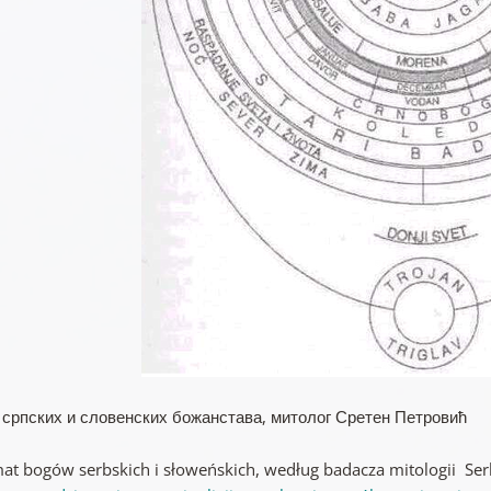
српских и словенских божанстава, митолог Сретен Петровић
at bogów serbskich i słoweńskich, według badacza mitologii Se