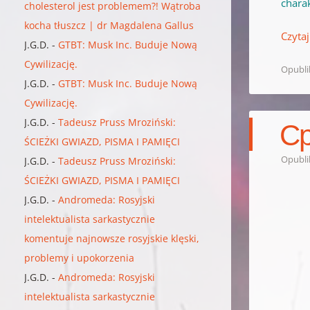
charak
cholesterol jest problemem?! Wątroba
kocha tłuszcz | dr Magdalena Gallus
Czytaj
J.G.D.
-
GTBT: Musk Inc. Buduje Nową
Cywilizację.
Opubl
J.G.D.
-
GTBT: Musk Inc. Buduje Nową
Cywilizację.
Ср
J.G.D.
-
Tadeusz Pruss Mroziński:
ŚCIEŻKI GWIAZD, PISMA I PAMIĘCI
Opubl
J.G.D.
-
Tadeusz Pruss Mroziński:
ŚCIEŻKI GWIAZD, PISMA I PAMIĘCI
J.G.D.
-
Andromeda: Rosyjski
intelektualista sarkastycznie
komentuje najnowsze rosyjskie klęski,
problemy i upokorzenia
J.G.D.
-
Andromeda: Rosyjski
intelektualista sarkastycznie