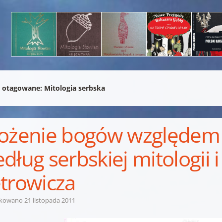
 otagowane:
Mitologia serbska
ożenie bogów względem 
dług serbskiej mitologii 
trowicza
ikowano
21 listopada 2011