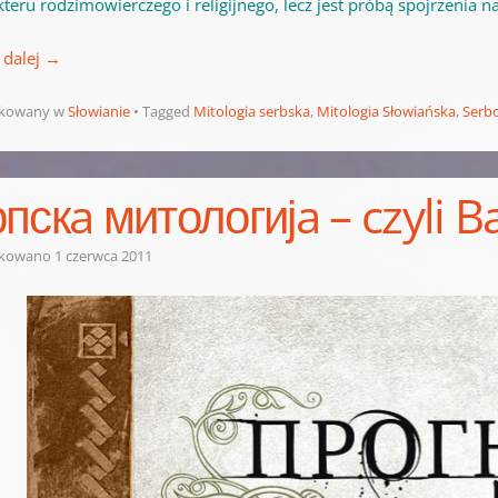
teru rodzimowierczego i religijnego, lecz jest próbą spojrzenia 
 dalej
→
ikowany w
Słowianie
Tagged
Mitologia serbska
,
Mitologia Słowiańska
,
Serb
пскa митологијa – czyli B
ikowano
1 czerwca 2011