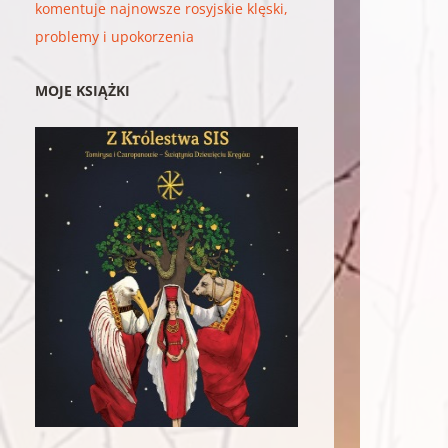
komentuje najnowsze rosyjskie klęski,
problemy i upokorzenia
MOJE KSIĄŻKI