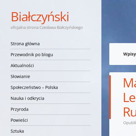
Białczyński
oficjalna strona Czesława Białczyńskiego
Nawigacja
Przejdź do treści
Strona główna
Wpisy
Przewodnik po blogu
Aktualności
Słowianie
Ma
Społeczeństwo – Polska
Le
Nauka i odkrycia
Ru
Przyroda
Powieści
Opubl
Sztuka