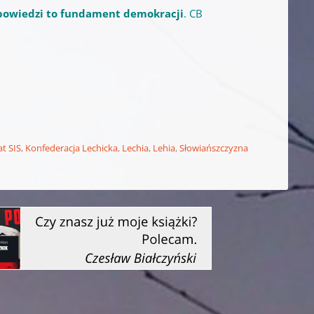
owiedzi to fundament demokracji
. CB
t SIS
,
Konfederacja Lechicka
,
Lechia
,
Lehia
,
Słowiańszczyzna