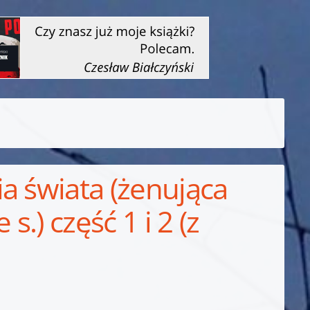
a świata (żenująca
 s.) część 1 i 2 (z