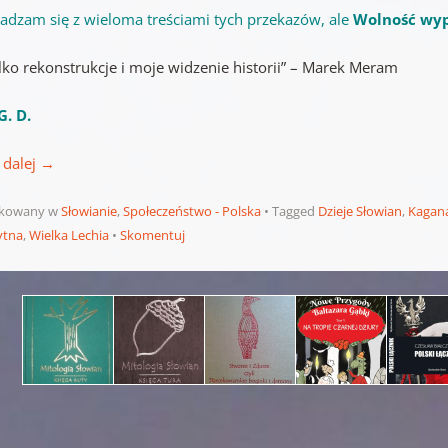
gadzam się z wieloma treściami tych przekazów, ale
Wolność wyp
lko rekonstrukcje i moje widzenie historii”
– Marek Meram
G. D.
 dalej
→
ikowany w
Słowianie
,
Społeczeństwo - Polska
Tagged
Dzieje Słowian
,
Kagana
ytna
,
Wielka Lechia
Skomentuj