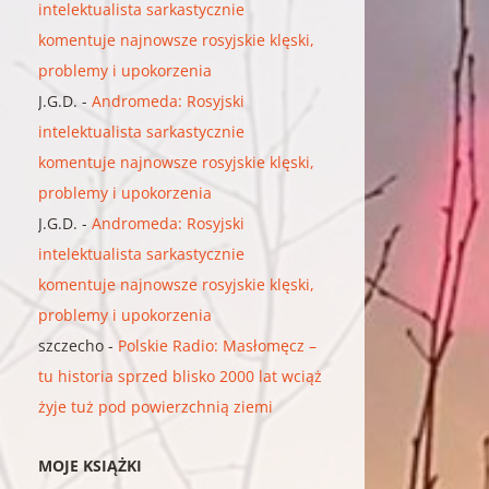
intelektualista sarkastycznie
komentuje najnowsze rosyjskie klęski,
problemy i upokorzenia
J.G.D.
-
Andromeda: Rosyjski
intelektualista sarkastycznie
komentuje najnowsze rosyjskie klęski,
problemy i upokorzenia
J.G.D.
-
Andromeda: Rosyjski
intelektualista sarkastycznie
komentuje najnowsze rosyjskie klęski,
problemy i upokorzenia
szczecho
-
Polskie Radio: Masłomęcz –
tu historia sprzed blisko 2000 lat wciąż
żyje tuż pod powierzchnią ziemi
MOJE KSIĄŻKI