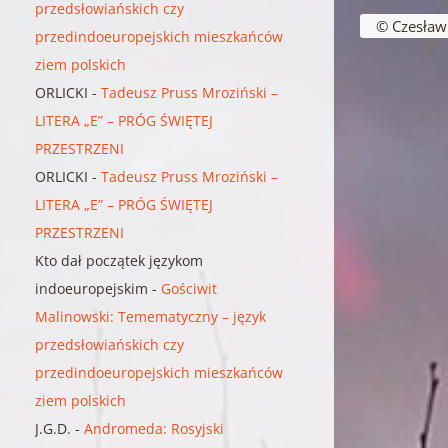
Nawigacja w
przedsłowiańskich czy
© Czesław B
przedindoeuropejskich mieszkańców
ziem polskich
ORLICKI
-
Tadeusz Pruss Mroziński –
LITERA „E” – PRÓG ŚWIĘTEJ
PRZESTRZENI
ORLICKI
-
Tadeusz Pruss Mroziński –
LITERA „E” – PRÓG ŚWIĘTEJ
PRZESTRZENI
Kto dał początek językom
indoeuropejskim
-
Gościwit
Malinowski: Temematyczny – język
przedsłowiańskich czy
przedindoeuropejskich mieszkańców
ziem polskich
J.G.D.
-
Andromeda: Rosyjski