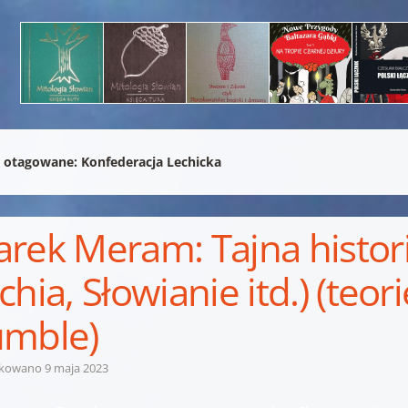
 otagowane:
Konfederacja Lechicka
rek Meram: Tajna histori
chia, Słowianie itd.) (teorie
mble)
ikowano
9 maja 2023