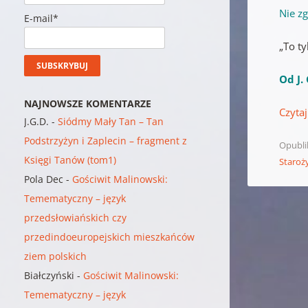
Nie z
E-mail*
„To ty
Od J. 
NAJNOWSZE KOMENTARZE
Czytaj
J.G.D.
-
Siódmy Mały Tan – Tan
Podstrzyżyn i Zaplecin – fragment z
Opubl
Księgi Tanów (tom1)
Staroż
Pola Dec
-
Gościwit Malinowski:
Temematyczny – język
przedsłowiańskich czy
przedindoeuropejskich mieszkańców
ziem polskich
Białczyński
-
Gościwit Malinowski:
Temematyczny – język