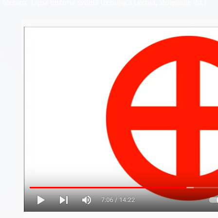
Meram: Tajna historia świata (żenująca Lechia, Słowianie itd.)