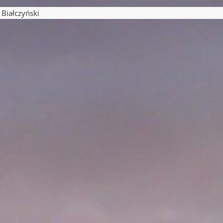
pisu
iałczyński