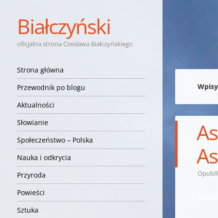
Białczyński
oficjalna strona Czesława Białczyńskiego
Nawigacja
Przejdź do treści
Strona główna
Wpisy
Przewodnik po blogu
Aktualności
Słowianie
As
Społeczeństwo – Polska
As
Nauka i odkrycia
Opubl
Przyroda
Powieści
Obser
Sztuka