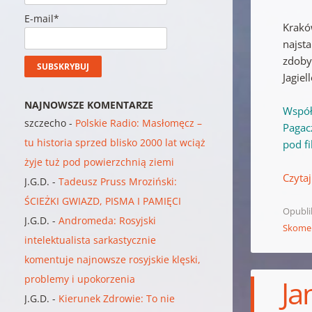
E-mail*
Krakó
najsta
zdoby
Jagie
NAJNOWSZE KOMENTARZE
Współ
szczecho
-
Polskie Radio: Masłomęcz –
Pagacz
tu historia sprzed blisko 2000 lat wciąż
pod f
żyje tuż pod powierzchnią ziemi
Czytaj
J.G.D.
-
Tadeusz Pruss Mroziński:
ŚCIEŻKI GWIAZD, PISMA I PAMIĘCI
Opubl
J.G.D.
-
Andromeda: Rosyjski
Skome
intelektualista sarkastycznie
komentuje najnowsze rosyjskie klęski,
problemy i upokorzenia
Ja
J.G.D.
-
Kierunek Zdrowie: To nie