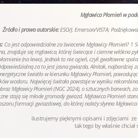
Mgławica Płomień w podc
Źródło i prawa autorskie:
ESO/J. Emerson/VISTA;
Podziękowa
s:
Co jest odpowiedzialne za świecenie Mgławicy Płomień? 1 50
na, znajduje się mgławica, której świecące i ciemne włókna py
płomienie (na lewo). Jednak to nie ogień, czyli gwałtowne spal
dpowiedzialną za to jest jasna gwiazda, Alnitak, najbardziej
nergetyczne światło w kierunku Mgławicy Płomień, powodując 
ków wodoru. Najwięcej świtała powstaje w wyniku rekombinac
obraz
Mgławicy Płomień (NGC 2024), o sztucznych barwach, z
zne stają się młode gromady gwiazd. Mgławica Płomień stano
bszaru formacji gwiazdowej, do której należy słynna Mgławic
ilustrujemy pięknymi opisami i zdjęciami ze
tak tego by właśnie chciał 