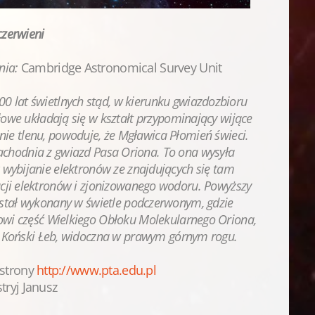
zerwieni
nia:
Cambridge Astronomical Survey Unit
0 lat świetlnych stąd, w kierunku gwiazdozbioru
łowe układają się w kształt przypominający wijące
anie tlenu, powoduje, że Mgławica Płomień świeci.
 zachodnia z gwiazd Pasa Oriona. To ona wysyła
wybijanie elektronów ze znajdujących się tam
ji elektronów i zjonizowanego wodoru. Powyższy
ostał wykonany w
świetle podczerwonym, gdzie
wi część Wielkiego Obłoku Molekularnego Oriona,
a Koński Łeb, widoczna w prawym górnym rogu.
 strony
http://www.pta.edu.pl
stryj Janusz