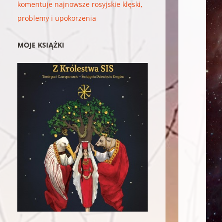
komentuje najnowsze rosyjskie klęski,
problemy i upokorzenia
MOJE KSIĄŻKI