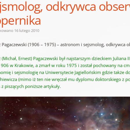
jsmolog, odkrywca obser
pernika
ikowano
16 lutego 2010
z Pagaczewski (1906 – 1975) – astronom i sejsmolog, odkrywca 
 (Michał, Ernest) Pagaczewski był najstarszym dzieckiem Juliana II 
1906 w Krakowie, a zmarł w roku 1975 i został pochowany na cm
nomię i sejsmologię na Uniwersytecie Jagiellońskim gdzie także 
hiewicza (mimo iż ten nie wręczał mu dyplomu doktorskiego z
 z piszących poniższe artykuły.