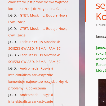
se
cholesterol jest problemem?! Wątroba
kocha tłuszcz | dr Magdalena Gallus
Ko
J.G.D.
-
GTBT: Musk Inc. Buduje Nową
Cywilizację.
Opubl
J.G.D.
-
GTBT: Musk Inc. Buduje Nową
Cywilizację.
Janus
J.G.D.
-
Tadeusz Pruss Mroziński:
Janusz
ŚCIEŻKI GWIAZD, PISMA I PAMIĘCI
roku 
J.G.D.
-
Tadeusz Pruss Mroziński:
astro
ŚCIEŻKI GWIAZD, PISMA I PAMIĘCI
Banac
J.G.D.
-
Andromeda: Rosyjski
któryś
intelektualista sarkastycznie
komentuje najnowsze rosyjskie klęski,
problemy i upokorzenia
J.G.D.
-
Andromeda: Rosyjski
intelektualista sarkastycznie