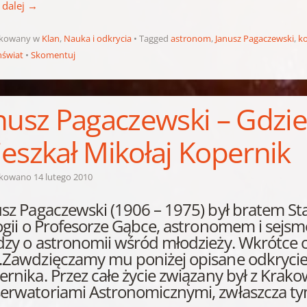
 dalej
→
ikowany w
Klan
,
Nauka i odkrycia
Tagged
astronom
,
Janusz Pagaczewski
,
k
świat
Skomentuj
nusz Pagaczewski – Gdzi
eszkał Mikołaj Kopernik
ikowano
14 lutego 2010
usz Pagaczewski (1906 – 1975) był bratem St
logii o Profesorze Gąbce, astronomem i sejs
dzy o astronomii wśród młodzieży. Wkrótce 
.Zawdzięczamy mu poniżej opisane odkrycie
rnika. Przez całe życie związany był z Krak
erwatoriami Astronomicznymi, zwłaszcza ty