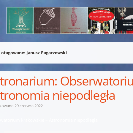
 otagowane:
Janusz Pagaczewski
tronarium: Obserwatori
tronomia niepodległa
ikowano
29 czerwca 2022
watorium krakowskie – Astronomia niepodległa