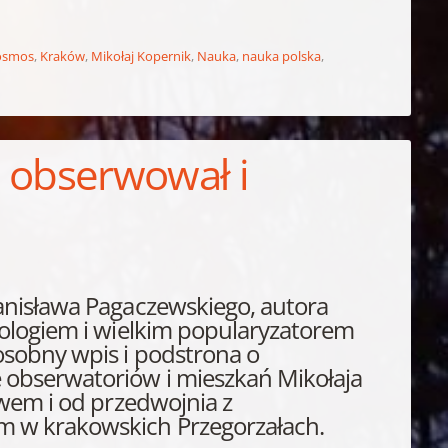
osmos
,
Kraków
,
Mikołaj Kopernik
,
Nauka
,
nauka polska
,
e obserwował i
anisława Pagaczewskiego, autora
mologiem i wielkim popularyzatorem
osobny wpis i podstrona o
 obserwatoriów i mieszkań Mikołaja
owem i od przedwojnia z
m w krakowskich Przegorzałach.