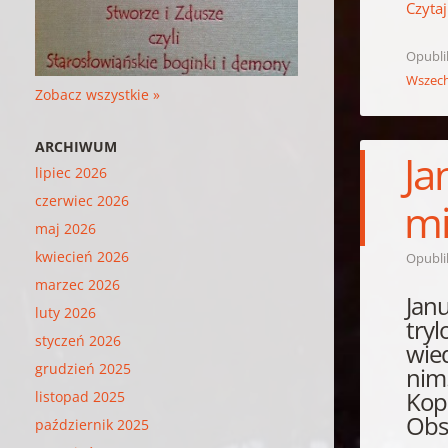
Czytaj
Opubl
Wszech
Zobacz wszystkie »
ARCHIWUM
Ja
lipiec 2026
czerwiec 2026
mi
maj 2026
kwiecień 2026
Opubl
marzec 2026
Jan
luty 2026
try
styczeń 2026
wie
grudzień 2025
nim
Kope
listopad 2025
Obs
październik 2025