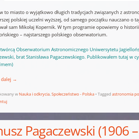
w to miasto o wyjątkowo długich tradycjach związanych z astron
rszej polskiej uczelni wyższej, od samego początku nauczano o ta
wał sam Mikołaj Kopernik. W tym programie opowiemy o histor
llońskiego – najstarszego polskiego obserwatorium.
twórcą Obserwatorium Astronomicznego Uniwersytetu Jagiellońsk
ewski, brat Stanisława Pagaczewskiego. Publikowałem tutaj w cykl
ilmem)
 dalej
→
ikowany w
Nauka i odkrycia
,
Społeczeństwo - Polska
Tagged
astronomia po
ntuj
nusz Pagaczewski (1906 –