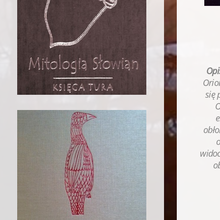
Opi
Orio
się 
O
e
obło
widoc
o