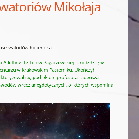
watoriów Mikołaja
obserwatoriów Kopernika
i Adolfiny II z Tillów Pagaczewskiej. Urodził się w
entarzu w krakowskim Pasterniku. Ukończył
doktoryzował się pod okiem profesora Tadeusza
 powodów wręcz anegdotycznych, o których wspomina