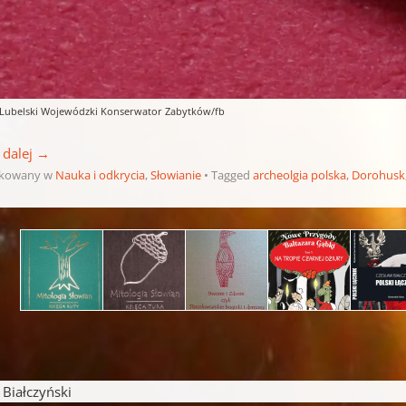
 Lubelski Wojewódzki Konserwator Zabytków/fb
 dalej
→
ikowany w
Nauka i odkrycia
,
Słowianie
Tagged
archeolgia polska
,
Dorohusk
pisu
iałczyński