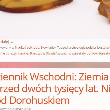
 dalej
→
ikowany w
Nauka i odkrycia
,
Słowianie
Tagged
archeologia polska
,
bursztyn
nie bursztyniarskie
,
Starożytna Słowiańszczyzna
,
warsztaty obróbki burszt
iennik Wschodni: Ziemia
rzed dwóch tysięcy lat. N
d Dorohuskiem
ikowano
28 maja 2026