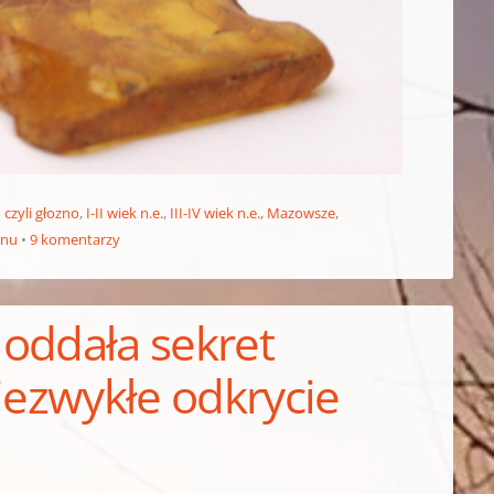
 czyli głozno
,
I-II wiek n.e.
,
III-IV wiek n.e.
,
Mazowsze
,
ynu
9 komentarzy
 oddała sekret
iezwykłe odkrycie