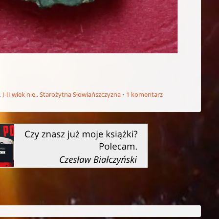
,
I-II wiek n.e.
,
Starożytna Słowiańszczyzna
1 komentarz