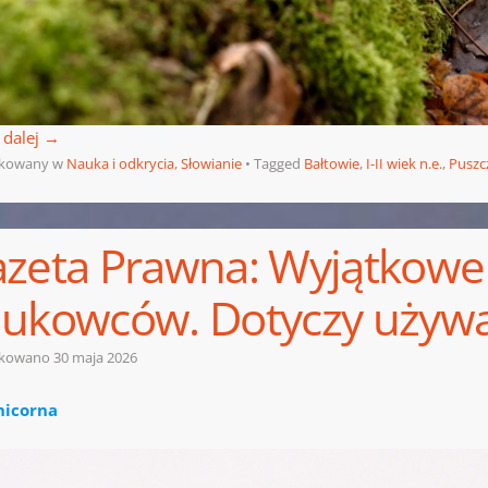
 dalej
→
ikowany w
Nauka i odkrycia
,
Słowianie
Tagged
Bałtowie
,
I-II wiek n.e.
,
Puszc
zeta Prawna: Wyjątkowe 
ukowców. Dotyczy używa
ikowano
30 maja 2026
nicorna