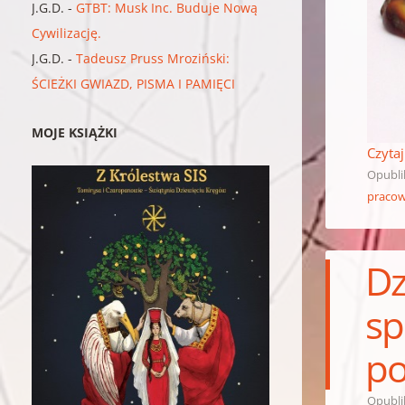
J.G.D.
-
GTBT: Musk Inc. Buduje Nową
Cywilizację.
J.G.D.
-
Tadeusz Pruss Mroziński:
ŚCIEŻKI GWIAZD, PISMA I PAMIĘCI
MOJE KSIĄŻKI
Czytaj
Opubl
pracow
Dz
sp
po
Opubl