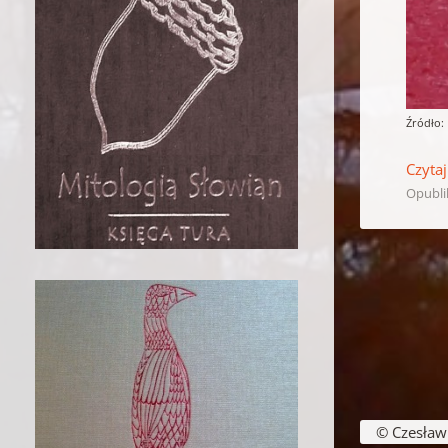
Źródło:
Czytaj
Opubl
Nawigacja w
© Czesław B