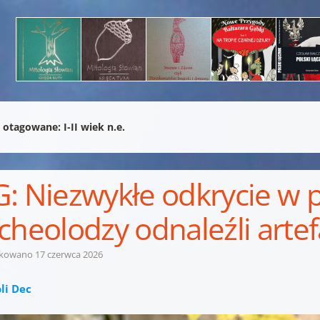
 otagowane:
I-II wiek n.e.
: Niezwykłe odkrycie w p
cheolodzy odnaleźli artef
ikowano
17 czerwca 2026
li Dec