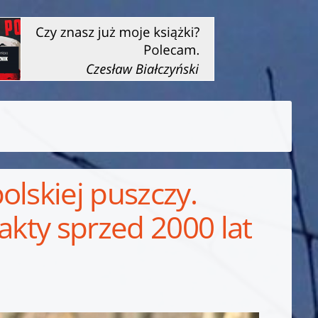
olskiej puszczy.
akty sprzed 2000 lat