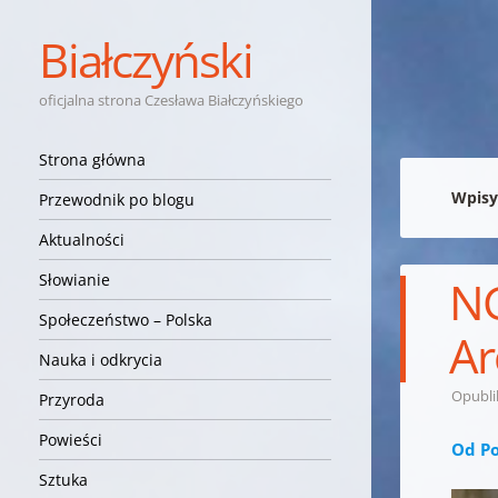
Białczyński
oficjalna strona Czesława Białczyńskiego
Nawigacja
Przejdź do treści
Strona główna
Wpisy
Przewodnik po blogu
Aktualności
Słowianie
NG
Społeczeństwo – Polska
Ar
Nauka i odkrycia
Opubl
Przyroda
Powieści
Od Po
Sztuka