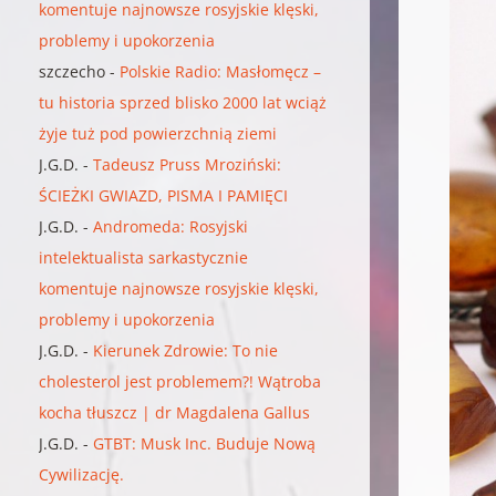
komentuje najnowsze rosyjskie klęski,
problemy i upokorzenia
szczecho
-
Polskie Radio: Masłomęcz –
tu historia sprzed blisko 2000 lat wciąż
żyje tuż pod powierzchnią ziemi
J.G.D.
-
Tadeusz Pruss Mroziński:
ŚCIEŻKI GWIAZD, PISMA I PAMIĘCI
J.G.D.
-
Andromeda: Rosyjski
intelektualista sarkastycznie
komentuje najnowsze rosyjskie klęski,
problemy i upokorzenia
J.G.D.
-
Kierunek Zdrowie: To nie
cholesterol jest problemem?! Wątroba
kocha tłuszcz | dr Magdalena Gallus
J.G.D.
-
GTBT: Musk Inc. Buduje Nową
Cywilizację.