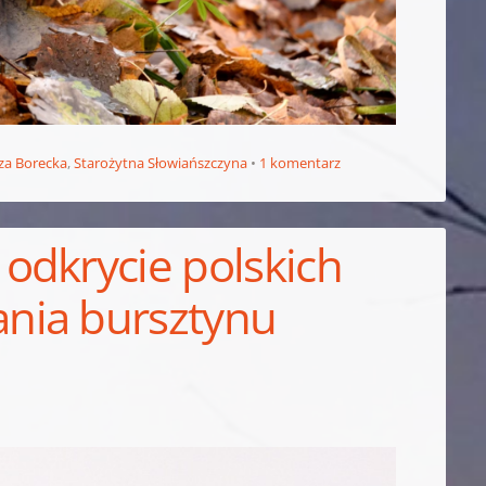
za Borecka
,
Starożytna Słowiańszczyna
1 komentarz
odkrycie polskich
nia bursztynu