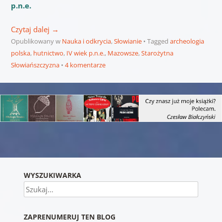
p.n.e.
Czytaj dalej
→
Opublikowany w
Nauka i odkrycia
,
Słowianie
Tagged
archeologia
polska
,
hutnictwo
,
IV wiek p.n.e.
,
Mazowsze
,
Starożytna
Słowiańszczyzna
4 komentarze
Nawigacja wpisu
WYSZUKIWARKA
Szukaj
ZAPRENUMERUJ TEN BLOG