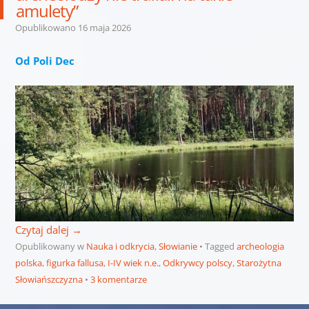
amulety”
Opublikowano
16 maja 2026
Od Poli Dec
Czytaj dalej
→
Opublikowany w
Nauka i odkrycia
,
Słowianie
Tagged
archeologia
polska
,
figurka fallusa
,
I-IV wiek n.e.
,
Odkrywcy polscy
,
Starożytna
Słowiańszczyzna
3 komentarze