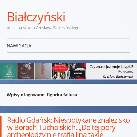
Białczyński
oficjalna strona Czesława Białczyńskiego
NAWIGACJA
Przejdź do treści
Wpisy otagowane:
figurka fallusa
Radio Gdańsk: Niespotykane znalezisko
w Borach Tucholskich. „Do tej pory
archeolodzy nie trafiali na takie