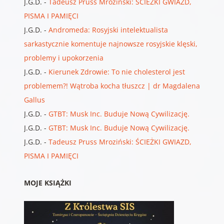
J.G.D.
-
Tadeusz Pruss Mroziński: ŚCIEŻKI GWIAZD,
PISMA I PAMIĘCI
J.G.D.
-
Andromeda: Rosyjski intelektualista
sarkastycznie komentuje najnowsze rosyjskie klęski,
problemy i upokorzenia
J.G.D.
-
Kierunek Zdrowie: To nie cholesterol jest
problemem?! Wątroba kocha tłuszcz | dr Magdalena
Gallus
J.G.D.
-
GTBT: Musk Inc. Buduje Nową Cywilizację.
J.G.D.
-
GTBT: Musk Inc. Buduje Nową Cywilizację.
J.G.D.
-
Tadeusz Pruss Mroziński: ŚCIEŻKI GWIAZD,
PISMA I PAMIĘCI
MOJE KSIĄŻKI