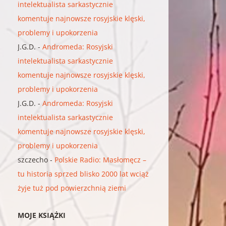
intelektualista sarkastycznie
komentuje najnowsze rosyjskie klęski,
problemy i upokorzenia
J.G.D.
-
Andromeda: Rosyjski
intelektualista sarkastycznie
komentuje najnowsze rosyjskie klęski,
problemy i upokorzenia
J.G.D.
-
Andromeda: Rosyjski
intelektualista sarkastycznie
komentuje najnowsze rosyjskie klęski,
problemy i upokorzenia
szczecho
-
Polskie Radio: Masłomęcz –
tu historia sprzed blisko 2000 lat wciąż
żyje tuż pod powierzchnią ziemi
MOJE KSIĄŻKI