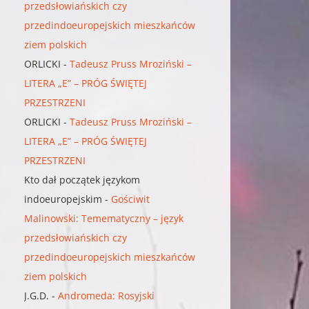
przedsłowiańskich czy
przedindoeuropejskich mieszkańców
ziem polskich
ORLICKI
-
Tadeusz Pruss Mroziński –
LITERA „E” – PRÓG ŚWIĘTEJ
PRZESTRZENI
ORLICKI
-
Tadeusz Pruss Mroziński –
LITERA „E” – PRÓG ŚWIĘTEJ
PRZESTRZENI
Kto dał początek językom
indoeuropejskim
-
Gościwit
Malinowski: Temematyczny – język
przedsłowiańskich czy
przedindoeuropejskich mieszkańców
ziem polskich
J.G.D.
-
Andromeda: Rosyjski