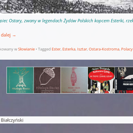
piec Ostary, zwany w legendach Żydów Polskich kopcem Esterki, rze
 dalej
→
ikowany w
Słowianie
Tagged
Ester
,
Esterka
,
Isztar
,
Ostara-Kostroma
,
Polacy
pisu
iałczyński