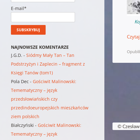
E-mail*
Ko
Czytaj
NAJNOWSZE KOMENTARZE
Opubl
J.G.D.
-
Siódmy Mały Tan – Tan
Podstrzyżyn i Zaplecin – fragment z
Księgi Tanów (tom1)
Pola Dec
-
Gościwit Malinowski:
Temematyczny – język
przedsłowiańskich czy
przedindoeuropejskich mieszkańców
ziem polskich
Nawigacja w
Białczyński
-
Gościwit Malinowski:
© Czesław B
Temematyczny – język