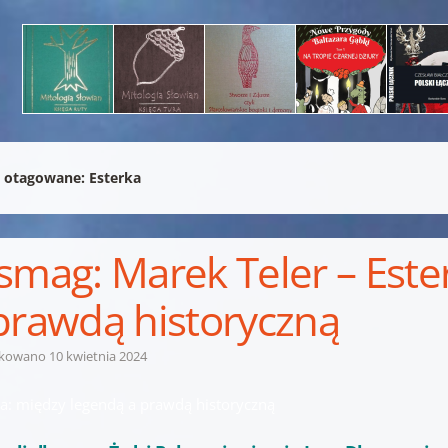
 otagowane:
Esterka
smag: Marek Teler – Este
prawdą historyczną
ikowano
10 kwietnia 2024
ka: między legendą a prawdą historyczną