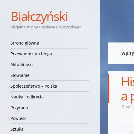
Białczyński
oficjalna strona Czesława Białczyńskiego
Nawigacja
Przejdź do treści
Strona główna
Wpisy
Przewodnik po blogu
Aktualności
Słowianie
Hi
Społeczeństwo – Polska
a 
Nauka i odkrycia
Opubl
Przyroda
Powieści
Ester
Sztuka