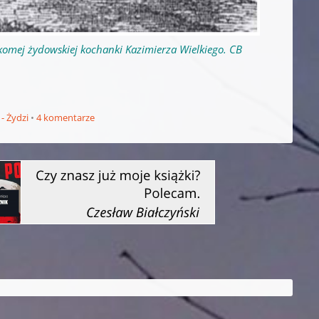
komej żydowskiej kochanki Kazimierza Wielkiego. CB
 - Żydzi
4 komentarze