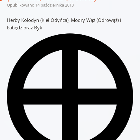
Opublikowano
14 października 2013
Herby Kołodyn (Kieł Odyńca), Modry Wąż (Odrowąż) i
Łabędź oraz Byk