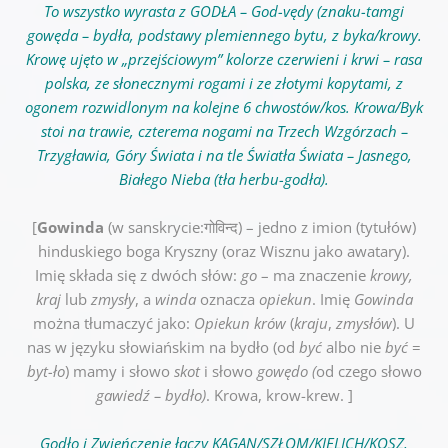
To wszystko wyrasta z GODŁA – God-vędy (znaku-tamgi
gowęda – bydła, podstawy plemiennego bytu, z byka/krowy.
Krowę ujęto w „przejściowym” kolorze czerwieni i krwi – rasa
polska, ze słonecznymi rogami i ze złotymi kopytami, z
ogonem rozwidlonym na kolejne 6 chwostów/kos. Krowa/Byk
stoi na trawie, czterema nogami na Trzech Wzgórzach –
Trzygławia, Góry Świata i na tle Światła Świata – Jasnego,
Białego Nieba (tła herbu-godła).
[
Gowinda
(w
sanskrycie
:गोविन्‍द) – jedno z imion (tytułów)
hinduskiego
boga
Kryszny
(oraz
Wisznu
jako
awatary
).
Imię składa się z dwóch słów:
go
– ma znaczenie
krowy
,
kraj
lub
zmysły
, a
winda
oznacza
opiekun
. Imię
Gowinda
można tłumaczyć jako:
Opiekun krów
(
kraju
,
zmysłów
). U
nas w języku słowiańskim na bydło (od
być
albo nie
być
=
byt-ło
) mamy i słowo
skot
i słowo
gowędo (
od czego słowo
gawiedź – bydło)
. Krowa, krow-krew. ]
Godło i Zwieńczenie łączy KAGAN/SZŁOM/KIELICH/KOSZ,