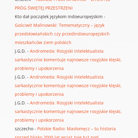
PRÓG ŚWIĘTEJ PRZESTRZENI
Kto dał początek językom indoeuropejskim
-
Gościwit Malinowski: Temematyczny – język
przedsłowiańskich czy przedindoeuropejskich
mieszkańców ziem polskich
J.G.D.
-
Andromeda: Rosyjski intelektualista
sarkastycznie komentuje najnowsze rosyjskie klęski,
problemy i upokorzenia
J.G.D.
-
Andromeda: Rosyjski intelektualista
sarkastycznie komentuje najnowsze rosyjskie klęski,
problemy i upokorzenia
J.G.D.
-
Andromeda: Rosyjski intelektualista
sarkastycznie komentuje najnowsze rosyjskie klęski,
problemy i upokorzenia
szczecho
-
Polskie Radio: Masłomęcz – tu historia
sprzed blisko 2000 lat wciąż żyje tuż pod