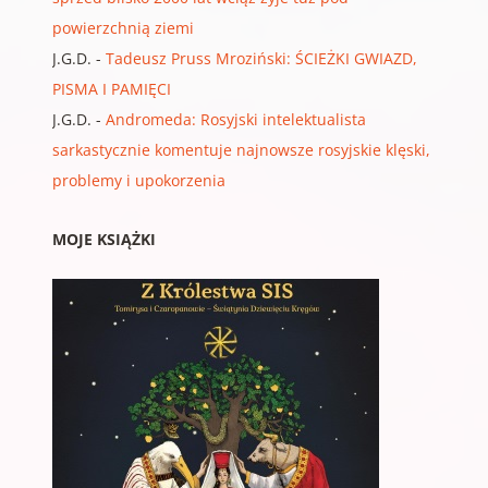
powierzchnią ziemi
J.G.D.
-
Tadeusz Pruss Mroziński: ŚCIEŻKI GWIAZD,
PISMA I PAMIĘCI
J.G.D.
-
Andromeda: Rosyjski intelektualista
sarkastycznie komentuje najnowsze rosyjskie klęski,
problemy i upokorzenia
MOJE KSIĄŻKI