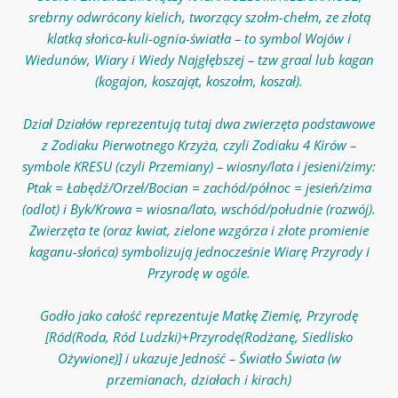
srebrny odwrócony kielich, tworzący szołm-chełm, ze złotą
klatką słońca-kuli-ognia-światła – to symbol Wojów i
Wiedunów, Wiary i Wiedy Najgłębszej – tzw graal lub kagan
(kogajon, koszająt, koszołm, koszał).
Dział Działów reprezentują tutaj dwa zwierzęta podstawowe
z Zodiaku Pierwotnego Krzyża, czyli Zodiaku 4 Kirów –
symbole KRESU (czyli Przemiany) – wiosny/lata i jesieni/zimy:
Ptak = Łabędź/Orzeł/Bocian = zachód/północ = jesień/zima
(odlot) i Byk/Krowa = wiosna/lato, wschód/południe
(rozwój)
.
Zwierzęta te (oraz kwiat, zielone wzgórza i złote promienie
kaganu-słońca) symbolizują jednocześnie Wiarę Przyrody i
Przyrodę w ogóle.
Godło jako całość reprezentuje Matkę Ziemię, Przyrodę
[Ród(Roda, Ród Ludzki)+Przyrodę(Rodżanę, Siedlisko
Ożywione)] i ukazuje Jedność – Światło Świata (w
przemianach, działach i kirach)