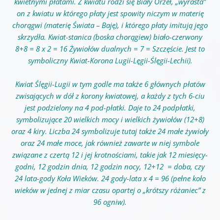
kwietnymi płatami. Z kwiatu
rodzi
się Biały Orzeł, „wyrasta”
on z kwiatu w którego płaty jest spowity niczym w materię
chorągwi (materię Świata – Baję), i którego płaty imitują jego
skrzydła. Kwiat-stanica (boska chorągiew) biało-czerwony
8+8 = 8 x 2 = 16 Żywiołów dualnych = 7 = Szczęście. Jest to
symboliczny Kwiat-Korona Lugii-Lęgii-Ślęgii-Lechii).
Kwiat Ślęgii-Lugii w tym godle ma także 6 głównych płatów
zwisających w dół z korony kwiatowej, a każdy z tych 6-ciu
jest podzielony na 4 pod-płatki. Daje to 24 podpłatki,
symbolizujące 20 wielkich mocy i wielkich żywiołów (12+8)
oraz 4 kiry. Liczba 24 symbolizuje tutaj także 24 małe żywioły
oraz 24 małe moce, jak również zawarte w niej symbole
związane z czertą 12 i jej krotnościami, takie jak 12 miesięcy-
godni, 12 godzin dnia, 12 godzin nocy, 12+12 = doba, czy
24 lata-gody Koła Wieków. 24 gody-lata x 4 = 96 (pełne koło
wieków w jednej z miar czasu opartej o „krótszy różaniec” z
96 ogniw).