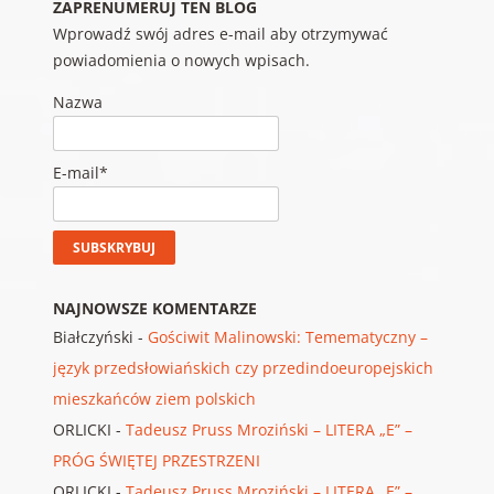
ZAPRENUMERUJ TEN BLOG
Wprowadź swój adres e-mail aby otrzymywać
powiadomienia o nowych wpisach.
Nazwa
E-mail*
NAJNOWSZE KOMENTARZE
Białczyński
-
Gościwit Malinowski: Temematyczny –
język przedsłowiańskich czy przedindoeuropejskich
mieszkańców ziem polskich
ORLICKI
-
Tadeusz Pruss Mroziński – LITERA „E” –
PRÓG ŚWIĘTEJ PRZESTRZENI
ORLICKI
-
Tadeusz Pruss Mroziński – LITERA „E” –