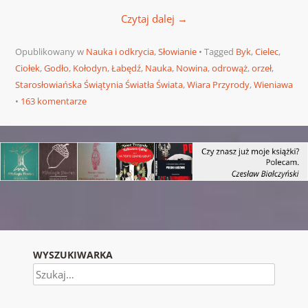
Czytaj dalej
→
Opublikowany w
Nauka i odkrycia
,
Słowianie
Tagged
Byk
,
Cielec
,
Ciołek
,
Godło
,
Kołodyn
,
Łabędź
,
Nauka
,
Nowina
,
odrowąż
,
orzeł
,
Starosłowiańska Świątynia Światła Świata
,
Wiara Przyrody
,
Wieniawa
163 komentarze
Nawigacja wpisu
WYSZUKIWARKA
Szukaj