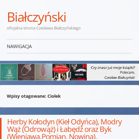
Białczyński
oficjalna strona Czesława Białczyńskiego
NAWIGACJA
Przejdź do treści
Wpisy otagowane:
Ciołek
Herby Kołodyn (Kieł Odyńca), Modry
Wąż (Odrowąż) i Łabędź oraz Byk
(Wieniawa,Pomian, Nowina).