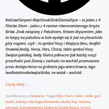
Kot/Lew/Serpent-Wąż/Smok/Dzik/Ziemia/Spor – to jeden z 4
Filarów Ziemi – jedno z 4 ramion równoramiennego krzyża
Kirów. Znak związany z Południem, Kresem-Kryszeniem. Jako
że leżący na południu w kole wydaje się iż jest na plecach/do
góry nogami, czyli – to symbol Nocy i Księżyca (Anu, Anafiel-
Onawiel,Andaj, Horos, Hars, Chors), także symbol Nocy
Świętorujańskiej, kiedy Słońce północne (jak każdej nocy)
przechodzi pod Ziemią z zachodu na wschód przenoszone
przez Andaja-Horsa na grzbiecie jego wierzchowca, tego
lwa/kota/smoka/węża/dzika, na wstok – wschód.
Czytaj dalej
→
Opublikowany w
Słowianie
Tagged
Byk
,
Chors
,
Cielec
,
Ciołek
,
god
,
Godło
,
Kołodyn
,
Mitologia Słowiańska
,
Modry Wąż
,
Nowina
,
odrowąż
,
Starosłowiańska Świątynia Światła Świata
,
Syriusz
,