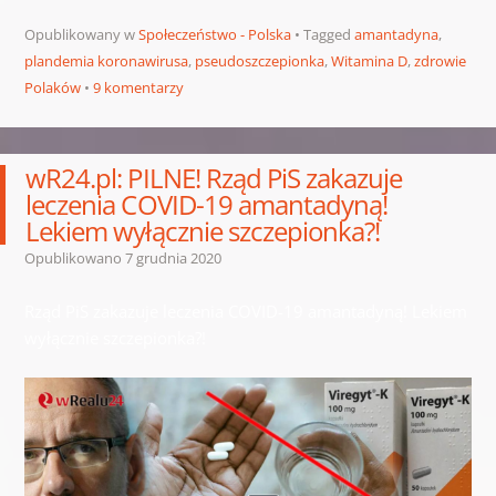
Opublikowany w
Społeczeństwo - Polska
Tagged
amantadyna
,
plandemia koronawirusa
,
pseudoszczepionka
,
Witamina D
,
zdrowie
Polaków
9 komentarzy
wR24.pl: PILNE! Rząd PiS zakazuje
leczenia COVID-19 amantadyną!
Lekiem wyłącznie szczepionka?!
Opublikowano
7 grudnia 2020
Rząd PiS zakazuje leczenia COVID-19 amantadyną! Lekiem
wyłącznie szczepionka?!