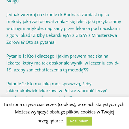
Molgi).
Jednak wczoraj na stronie dr Bodnara zamiast opisu
metody jaką zastosował znalazł się tekst, jaki przytaczamy
w drugim artykule, napisany przez lekarza pod naciskami
z góry. Skąd? Z Izby Lekarskiej??? z GIS??? z Ministerstwa
Zdrowia? Oto są pytania!
Pytanie 1: Kto i dlaczego i jakim prawem naciska na
lekarza, który ma tak doskonałe wyniki w leczeniu covid-
19, ażeby zaniechał leczenia tą metodą???
Pytanie 2: Kto ma taką moc sprawczą, żeby
jakiemukolwiek lekarzowi w Polsce zabronić leczyć
zgodnie z jego najlepszą wiedzą?!
Ta strona używa ciasteczek (cookies), w celach statystycznych.
Pytanie 3: Komu zależy na tym, żeby nadal nie było
Możesz wyłączyć obsługę plików cookies w Twojej
skutecznej metody i środka do leczenia covid-19?!
przeglądarce.
Rozumiem