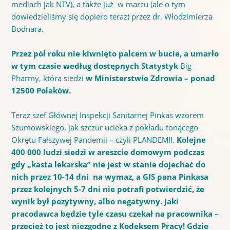
mediach jak NTV), a także już w marcu (ale o tym
dowiedzieliśmy się dopiero teraz) przez dr. Włodzimierza
Bodnara.
Przez pół roku nie kiwnięto palcem w bucie, a
umarło
w tym czasie według dostępnych Statystyk
Big
Pharmy, która siedzi
w Ministerstwie Zdrowia – ponad
12500 Polaków.
Teraz szef Głównej Inspekcji Sanitarnej Pinkas wzorem
Szumowskiego, jak szczur ucieka z pokładu tonącego
Okrętu Fałszywej Pandemii – czyli PLANDEMII.
Kolejne
400 000 ludzi siedzi w areszcie domowym podczas
gdy „kasta lekarska” nie jest w stanie
dojechać
do
nich przez 10-14 dni na wymaz, a GIS pana Pinkasa
przez kolejnych 5-7 dni nie potrafi potwierdzić, że
wynik był pozytywny, albo negatywny. Jaki
pracodawca będzie tyle czasu czekał na pracownika –
przecież to jest niezgodne z Kodeksem Pracy! Gdzie