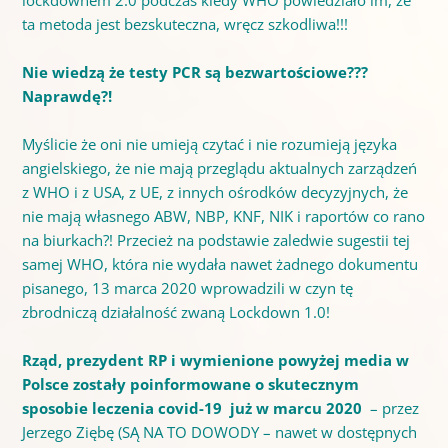
lockdownem 2.0 podczas kiedy WHO powiedziało im, że
ta metoda jest bezskuteczna, wręcz szkodliwa!!!
Nie wiedzą że testy PCR są bezwartościowe???
Naprawdę?!
Myślicie że oni nie umieją czytać i nie rozumieją języka
angielskiego, że nie mają przeglądu aktualnych zarządzeń
z WHO i z USA, z UE, z innych ośrodków decyzyjnych, że
nie mają własnego ABW, NBP, KNF, NIK i raportów co rano
na biurkach?! Przecież na podstawie zaledwie sugestii tej
samej WHO, która nie wydała nawet żadnego dokumentu
pisanego, 13 marca 2020 wprowadzili w czyn tę
zbrodniczą działalność zwaną Lockdown 1.0!
Rząd, prezydent RP i wymienione powyżej media w
Polsce zostały poinformowane o skutecznym
sposobie leczenia covid-19 już w marcu 2020
– przez
Jerzego Ziębę (SĄ NA TO DOWODY – nawet w dostępnych