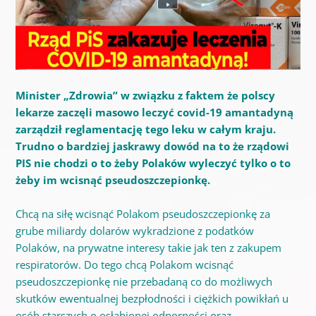
Minister „Zdrowia” w związku z faktem że polscy
lekarze zaczęli masowo leczyć covid-19 amantadyną
zarządził reglamentację tego leku w całym kraju.
Trudno o bardziej jaskrawy dowód na to że rządowi
PIS nie chodzi o to żeby Polaków wyleczyć tylko o to
żeby im wcisnąć pseudoszczepionkę.
Chcą na siłę wcisnąć Polakom pseudoszczepionkę za
grube miliardy dolarów wykradzione z podatków
Polaków, na prywatne interesy takie jak ten z zakupem
respiratorów. Do tego chcą Polakom wcisnąć
pseudoszczepionkę nie przebadaną co do możliwych
skutków ewentualnej bezpłodności i ciężkich powikłań u
osób starszych o osłabionej odporności oraz