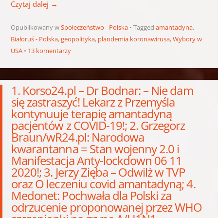
Czytaj dalej
→
Opublikowany w
Społeczeństwo - Polska
Tagged
amantadyna
,
Białoruś - Polska
,
geopolityka
,
plandemia koronawirusa
,
Wybory w
USA
13 komentarzy
1. Korso24.pl – Dr Bodnar: – Nie dam
się zastraszyć! Lekarz z Przemyśla
kontynuuje terapię amantadyną
pacjentów z COVID-19!; 2. Grzegorz
Braun/wR24.pl: Narodowa
kwarantanna = Stan wojenny 2.0 i
Manifestacja Anty-lockdown 06 11
2020!; 3. Jerzy Zięba – Odwilż w TVP
oraz O leczeniu covid amantadyną; 4.
Medonet: Pochwała dla Polski za
odrzucenie proponowanej przez WHO