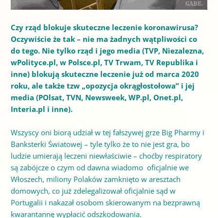
Czy rząd blokuje skuteczne leczenie koronawirusa?
Oczywiście że tak – nie ma żadnych wątpliwości co
do tego. Nie tylko rząd i jego media (TVP, Niezalezna,
wPolityce.pl, w Polsce.pl, TV Trwam, TV Republika i
inne) blokują skuteczne leczenie już od marca 2020
roku, ale także tzw „opozycja okrągłostołowa” i jej
media (POlsat, TVN, Newsweek, WP.pl, Onet.pl,
Interia.pl i inne).
Wszyscy oni biorą udział w tej fałszywej grze Big Pharmy i
Banksterki Światowej – tyle tylko że to nie jest gra, bo
ludzie umierają leczeni niewłaściwie – choćby respiratory
są zabójcze o czym od dawna wiadomo oficjalnie we
Włoszech, miliony Polaków zamknięto w aresztach
domowych, co już zdelegalizował oficjalnie sąd w
Portugalii i nakazał osobom skierowanym na bezprawną
kwarantannę wypłacić odszkodowania.