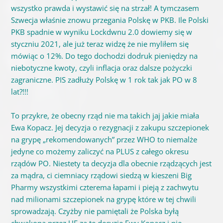
wszystko prawda i wystawić się na strzał! A tymczasem
Szwecja właśnie znowu przegania Polskę w PKB. Ile Polski
PKB spadnie w wyniku Lockdwnu 2.0 dowiemy się w
styczniu 2021, ale już teraz widzę że nie myliłem się
mówiąc o 12%. Do tego dochodzi dodruk pieniędzy na
niebotyczne kwoty, czyli inflacja oraz dalsze pożyczki
zagraniczne. PIS zadłuży Polskę w 1 rok tak jak PO w 8
lat?!!!
To przykre, że obecny rząd nie ma takich jaj jakie miała
Ewa Kopacz. Jej decyzja o rezygnacji z zakupu szczepionek
na grypę „rekomendowanych” przez WHO to niemalże
jedyne co możemy zaliczyć na PLUS z całego okresu
rządów PO. Niestety ta decyzja dla obecnie rządzących jest
za mądra, ci ciemniacy rządowi siedzą w kieszeni Big
Pharmy wszystkimi czterema łapami i pieją z zachwytu
nad milionami szczepionek na grypę które w tej chwili
sprowadzają. Czyżby nie pamiętali że Polska byłą