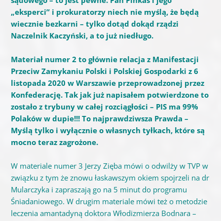
sądowego – to jest pewne. Pan Pinkas i jego
„eksperci” i prokuratorzy niech nie myślą, że będą
wiecznie bezkarni – tylko dotąd dokąd rządzi
Naczelnik Kaczyński, a to już niedługo.
Materiał numer 2 to głównie relacja z Manifestacji
Przeciw Zamykaniu Polski i Polskiej Gospodarki z 6
listopada 2020 w Warszawie przeprowadzonej przez
Konfederację. Tak jak już napisałem potwierdzone to
zostało z trybuny w całej rozciągłości – PIS ma 99%
Polaków w dupie!!! To najprawdziwsza Prawda –
Myślą tylko i wyłącznie o własnych tyłkach, które są
mocno teraz zagrożone.
W materiale numer 3 Jerzy Zięba mówi o odwilży w TVP w
związku z tym że znowu łaskawszym okiem spojrzeli na dr
Mularczyka i zapraszają go na 5 minut do programu
Śniadaniowego. W drugim materiale mówi też o metodzie
leczenia amantadyną doktora Włodizmierza Bodnara –