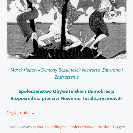
Marek Hapon – Demony Bezsilności: Niewarto, Zatrudno i
Zastraszenie
Społeczeństwo Obywatelskie i Demokracja
Bezpośrednia przeciw Nowemu Totalitaryzmowi!!!
Czytaj dalej
→
Opublikowany w
Nauka i odkrycia
,
Społeczeństwo - Polska
Tagged