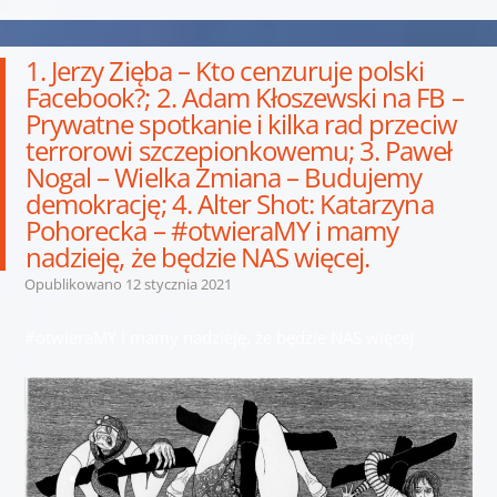
1. Jerzy Zięba – Kto cenzuruje polski
Facebook?; 2. Adam Kłoszewski na FB –
Prywatne spotkanie i kilka rad przeciw
terrorowi szczepionkowemu; 3. Paweł
Nogal – Wielka Zmiana – Budujemy
demokrację; 4. Alter Shot: Katarzyna
Pohorecka – #otwieraMY i mamy
nadzieję, że będzie NAS więcej.
Opublikowano
12 stycznia 2021
#otwieraMY i mamy nadzieję, że będzie NAS więcej