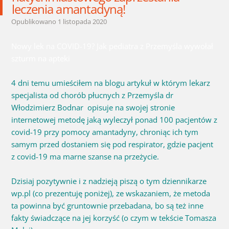
leczenia amantadyną!
Opublikowano
1 listopada 2020
Nowy lek na COVID-19? Jak pediatra z Przemyśla wywołał
szturm na apteki
4 dni temu umieściłem na blogu artykuł w którym lekarz
specjalista od chorób płucnych z Przemyśla dr
Włodzimierz Bodnar opisuje na swojej stronie
internetowej metodę jaką wyleczył ponad 100 pacjentów z
covid-19 przy pomocy amantadyny, chroniąc ich tym
samym przed dostaniem się pod respirator, gdzie pacjent
z covid-19 ma marne szanse na przeżycie.
Dzisiaj pozytywnie i z nadzieją piszą o tym dziennikarze
wp.pl (co prezentuję poniżej), ze wskazaniem, że metoda
ta powinna być gruntownie przebadana, bo są też inne
fakty świadczące na jej korzyść (o czym w tekście Tomasza