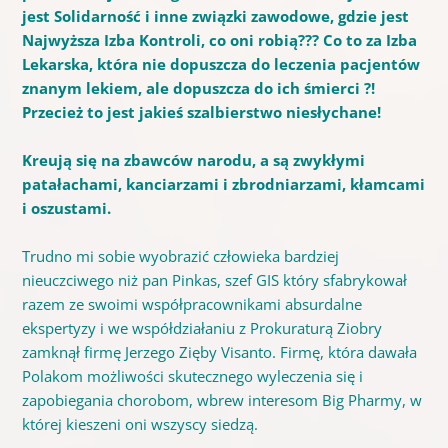
jest Solidarność i inne związki zawodowe, gdzie jest
Najwyższa Izba Kontroli, co oni robią??? Co to za Izba
Lekarska, która nie dopuszcza do leczenia pacjentów
znanym lekiem, ale dopuszcza do ich śmierci ?!
Przecież to jest jakieś szalbierstwo niesłychane!
Kreują się na zbawców narodu, a są zwykłymi
patałachami, kanciarzami i zbrodniarzami, kłamcami
i oszustami.
Trudno mi sobie wyobrazić człowieka bardziej
nieuczciwego niż pan Pinkas, szef GIS który sfabrykował
razem ze swoimi współpracownikami absurdalne
ekspertyzy i we współdziałaniu z Prokuraturą Ziobry
zamknął firmę Jerzego Zięby Visanto. Firmę, która dawała
Polakom możliwości
skutecznego
wyleczenia się i
zapobiegania chorobom, wbrew interesom Big Pharmy, w
której kieszeni oni wszyscy siedzą.