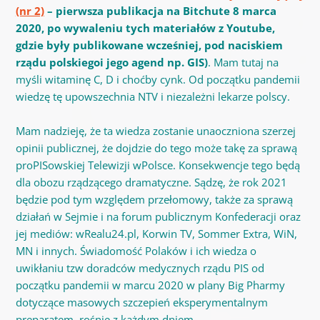
(nr 2)
– pierwsza publikacja na Bitchute 8 marca
2020, po wywaleniu tych materiałów z Youtube,
gdzie były publikowane wcześniej, pod naciskiem
rządu polskiegoi jego agend np. GIS)
. Mam tutaj na
myśli witaminę C, D i choćby cynk. Od początku pandemii
wiedzę tę upowszechnia NTV i niezależni lekarze polscy.
Mam nadzieję, że ta wiedza zostanie unaoczniona szerzej
opinii publicznej, że dojdzie do tego może takę za sprawą
proPISowskiej Telewizji wPolsce. Konsekwencje tego będą
dla obozu rządzącego dramatyczne. Sądzę, że rok 2021
będzie pod tym względem przełomowy, także za sprawą
działań w Sejmie i na forum publicznym Konfederacji oraz
jej mediów: wRealu24.pl, Korwin TV, Sommer Extra, WiN,
MN i innych. Świadomość Polaków i ich wiedza o
uwikłaniu tzw doradców medycznych rządu PIS
od
początku pandemii w marcu 2020
w plany Big Pharmy
dotyczące masowych szczepień eksperymentalnym
preparatem, rośnie z każdym dniem.