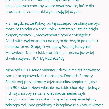
posiadających choroby współtowarzyszące, które dla
producenta szczepionki wykluczają jej użycie.
PIS ma gdzieś, że Polacy po tej szczepionce staną się być
może bezpłodni a Naród Polski przestanie istnieć dzięki
eksperymentowi „medycznemu” typu dr Mengele z
Auschwitz wykonanemu na całym dorosłym pokoleniu
Polaków przez Grupę Trzymającą Władzę Kaczyński-
Morawiecki-Niedzielski, którą śmiało można już w tej
chwili nazywać HUNTĄ MEDYCZNĄ.
Nie-Rząd PIS i Pseudominister Zdrowia ma też oczywisty
zamiar przeprowadzić eutanazję w Domach Pomocy
Społecznej przy pomocy tejże pseudoszczepionki, gdyż
tam 90% staruszków właśnie ma takie choroby – jedną z
nich są choroby serca, a więc nadciśnienie, czyli
niewydolność serca i układu krążenia, zwężenie tętnic,
zakrzepy żył, inne problemy z krzepliwością krwi, cukrzyca