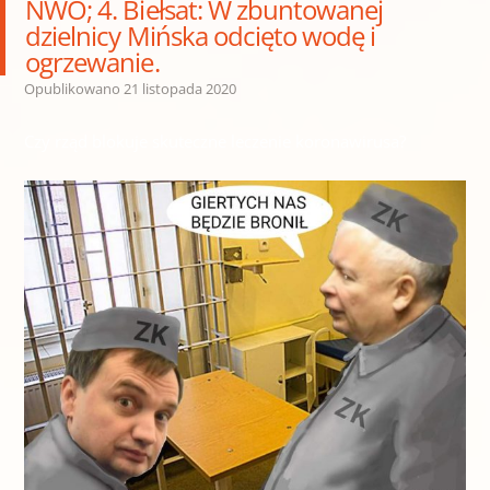
NWO; 4. Biełsat: W zbuntowanej
dzielnicy Mińska odcięto wodę i
ogrzewanie.
Opublikowano
21 listopada 2020
Czy rząd blokuje skuteczne leczenie koronawirusa?