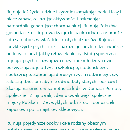
Rujnują też życie ludzkie fizycznie (zamykając parki i lasy i
place zabaw, zakazując aktywności i nakładając
namordniki generujące choroby płuc). Rujnują Polaków
gospodarczo – doprowadzając do bankructwa całe branże
i do samobójstw właścicieli małych biznesów. Rujnują
ludzkie życie psychiczne – nakazując ludziom izolować się
od innych ludzi, jakby człowiek nie był istotą społeczną,
rujnują psycho-rozwojowo i
fizycznie
młodzież i dzieci
odzwyczajając je od życia szkolnego, studenckiego,
społecznego. Zabraniają dorosłym życia rodzinnego, czyli
zalecają dzieciom aby nie odwiedzały starych rodziców!
Skazują na śmierć w samotności ludzi w Domach Pomocy
Społecznej! Zrujnowali, zdemolowali więzi społeczne
między Polakami. Ze zwykłych ludzi zrobili donosicieli,
kapusiów i policmajstrów sklepowych.
Rujnują pojedyncze osoby i całe rodziny obecnym