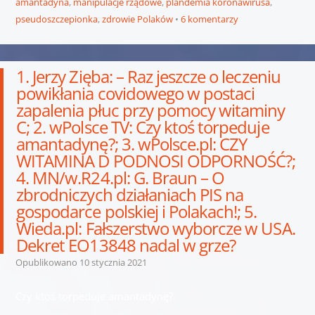
amantadyna
,
manipulacje rządowe
,
plandemia koronawirusa
,
pseudoszczepionka
,
zdrowie Polaków
6 komentarzy
1. Jerzy Zięba: – Raz jeszcze o leczeniu
powikłania covidowego w postaci
zapalenia płuc przy pomocy witaminy
C; 2. wPolsce TV: Czy ktoś torpeduje
amantadynę?; 3. wPolsce.pl: CZY
WITAMINA D PODNOSI ODPORNOŚĆ?;
4. MN/w.R24.pl: G. Braun – O
zbrodniczych działaniach PIS na
gospodarce polskiej i Polakach!; 5.
Wieda.pl: Fałszerstwo wyborcze w USA.
Dekret EO13848 nadal w grze?
Opublikowano
10 stycznia 2021
Czy ktoś torpeduje amantadynę?