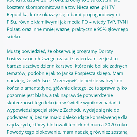
kosztem skompromitowania tzw Niezależnej.pl i TV
Republika, które okazały się tubami propagandowymi
PISu, równie kłamliwymi jak media PO – wtedy TVP, TVN i
Polsat, oraz inne mniej ważne, praktycznie 95% głównego
ścieku.
Muszę powiedzieć, że obserwuję programy Doroty
Łosiewicz od dłuższego czasu i stwierdzam, że jest
to
bardzo uczciwe dziennikarstwo, które nie boi się żadnych
tematów, podobnie jak to Janka Pospieszalskiego. Mam
nadzieję, że wPolsce TV rzeczywiście będzie walczyć do
końca o amantadynę, głównie dlatego, że ta sprawa tylko
pozornie jest błaha, a tak naprawdę potwierdzenie
skuteczności tego leku (co w świetle wyników badań i
wypowiedzi specjalistów z Zachodu wydaje się nie do
podważenia) będzie miało daleko idące konsekwencje dla
rządzących, którzy blokowali ten lek od marca 2020 roku.
Powody tego blokowanie, mam nadzieję również zostaną