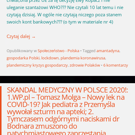
chwal;ona przez UE za tę decyzję Ewy Kopacz i nie
uleganie szantażowi WHO??? Nie czytali 10 lat temu i nie
czytają dzisiaj. W ogóle nie czytają niczego poza stanem
swoich kont bankowych??? (o tym w materiale nr 4)
Czytaj dalej
→
Opublikowany w
Społeczeństwo - Polska
Tagged
amantadyna
,
gospodarka Polski
,
lockdown
,
plandemia koronawirusa
,
plandemiczny kryzys gospodarczy
,
zdrowie Polaków
6 komentarzy
SKANDAL MEDYCZNY W POLSCE 2020!:
1.WP.pl – Tomasz Molga – Nowy lek na
COVID-19? Jak pediatra z Przemyśla
wywołał szturm na apteki; 2.
Tymczasem odgórnymi naciskami dr
Bodnara zmuszono do
natychmiastowego zaprzestania