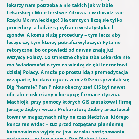
lekarzy nam potrzeba a nie takich jak w Izbie
Lekarskiej i Ministerstwie Zdrowia i w doradztwie
Rządu Morawieckiego! Dla tamtych liczą sie tylko
procedury a ludzie są cyframi w statystykach
zgonów. A komu służą procedury – tym leczą aby
leczyć czy tym którzy potrafią wyleczyć? Pytanie
retoryczne, bo odpowiedź od dawna znają już
wszyscy Polacy. Co śmieszne chyba Izba Lekarska nie
ma świadomości o tym co wiedzą dzięki Inernetowi
dzisiaj Polacy. A może po prostu idą z premedytacja
w zaparte, bo dawno już razem z GISem sprzedali się
Big Pharmie? Pan Pinkas obecny szef GIS był nawet
oficjalnie oskarżany o korupcję farmaceutyczną.
Machlojki przy pomocy których GIS zaatakował firmę
Jerzego Zięby i wraz z Prokuraturą Ziobry aresztował
towar w magazynach niby na czas śledztwa, którego
końca nie widać – tuż przed rozpętaną plandemią
koronawirusa wyjdą na jaw w toku postępowania