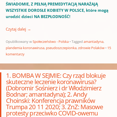
ŚWIADOMIE, Z PEŁNĄ PREMEDYTACJĄ NARAŻAJĄ
WSZYSTKIE DOROSŁE KOBIETY W POLSCE, które mogą
urodzić dzieci NA BEZPŁODNOŚĆ!
Czytaj dalej
→
Opublikowany w
Społeczeństwo - Polska
Tagged
amantadyna
,
plandemia koronawirusa
,
pseudoszczepionka
,
zdrowie Polaków
15
komentarzy
1. BOMBA W SEJMIE: Czy rząd blokuje
skuteczne leczenie koronawirusa?
(Dobromir Sośnierz i dr Włodzimierz
Bodnar; amantadyna); 2. Andy
Choinski: Konferencja prawników
Trumpa 20 11 2020; 3. ZnZ: Masowe
protesty przeciwko COVID-owemu