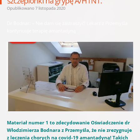
szczepionki na grypę A/H1N1.
Opublikowano
7 listopada 2020
Dr Bodnar: – Nie dam się zastraszyć! Lekarz z Przemyśla
kontynuuje terapię amantadyną
Materiał numer 1 to zdecydowanie Oświadczenie dr
Włodzimierza Bodnara z Przemyśla, że nie zrezygnuje
z leczenia chorych na covid-19 amantadyną! Takich