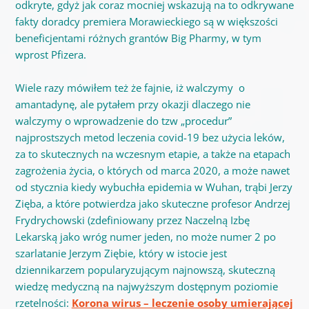
odkryte, gdyż jak coraz mocniej wskazują na to odkrywane
fakty doradcy premiera Morawieckiego są w większości
beneficjentami różnych grantów Big Pharmy, w tym
wprost Pfizera.
Wiele razy mówiłem też że fajnie, iż walczymy o
amantadynę, ale pytałem przy okazji dlaczego nie
walczymy o wprowadzenie do tzw „procedur”
najprostszych metod leczenia covid-19 bez użycia leków,
za to skutecznych na wczesnym etapie, a także na etapach
zagrożenia życia, o których od marca 2020, a może nawet
od stycznia kiedy wybuchła epidemia w Wuhan, trąbi Jerzy
Zięba, a które potwierdza jako skuteczne profesor Andrzej
Frydrychowski (zdefiniowany przez Naczelną Izbę
Lekarską jako wróg numer jeden, no może numer 2 po
szarlatanie Jerzym Ziębie, który w istocie jest
dziennikarzem popularyzującym najnowszą, skuteczną
wiedzę medyczną na najwyższym dostępnym poziomie
rzetelności:
Korona wirus – leczenie osoby umierającej