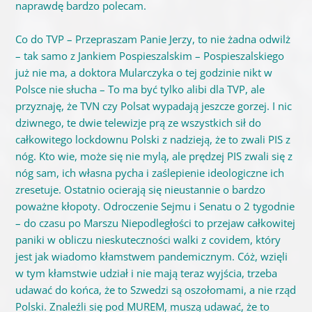
naprawdę bardzo polecam.
Co do TVP – Przepraszam Panie Jerzy, to nie żadna odwilż
– tak samo z Jankiem Pospieszalskim – Pospieszalskiego
już nie ma, a doktora Mularczyka o tej godzinie nikt w
Polsce nie słucha – To ma być tylko alibi dla TVP, ale
przyznaję, że TVN czy Polsat wypadają jeszcze gorzej. I nic
dziwnego, te dwie telewizje prą ze wszystkich sił do
całkowitego lockdownu Polski z nadzieją, że to zwali PIS z
nóg. Kto wie, może się nie mylą, ale prędzej PIS zwali się z
nóg sam, ich własna pycha i zaślepienie ideologiczne ich
zresetuje. Ostatnio ocierają się nieustannie o bardzo
poważne kłopoty. Odroczenie Sejmu i Senatu o 2 tygodnie
– do czasu po Marszu Niepodległości to przejaw całkowitej
paniki w obliczu nieskuteczności walki z covidem, który
jest jak wiadomo kłamstwem pandemicznym. Cóż, wzięli
w tym kłamstwie udział i nie mają teraz wyjścia, trzeba
udawać do końca, że to Szwedzi są oszołomami, a nie rząd
Polski. Znaleźli się pod MUREM, muszą udawać, że to