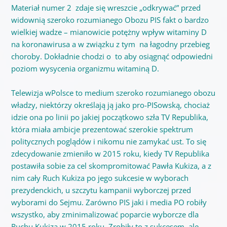
Materiał numer 2 zdaje się
wreszcie „
odkrywać” przed
widownią szeroko rozumianego Obozu PIS fakt o bardzo
wielkiej wadze – mianowicie potężny wpływ witaminy D
na koronawirusa
a w związku z tym na łagodny przebieg
choroby. D
okładnie chodzi o to aby osiągnąć odpowiedni
poziom wysycenia organizmu
witaminą D.
Telewizja wPolsce to medium szeroko rozumianego obozu
władzy, niektórzy określają ją jako pro-PISowską, chociaż
idzie ona po linii po jakiej początkowo szła TV Republika,
która miała ambicje prezentować szerokie spektrum
politycznych poglądów i nikomu nie zamykać ust. To się
zdecydowanie zmieniło w 2015 roku, kiedy TV Republika
postawiła sobie za cel skompromitować Pawła Kukiza, a z
nim cały Ruch Kukiza po jego sukcesie w wyborach
prezydenckich, u szczytu kampanii wyborczej przed
wyborami do Sejmu. Zarówno PIS jaki i media PO robiły
wszystko, aby zminimalizować poparcie wyborcze dla
Ruchu Kukiza w 2015 roku. Zrobiły to z sukcesem, ale