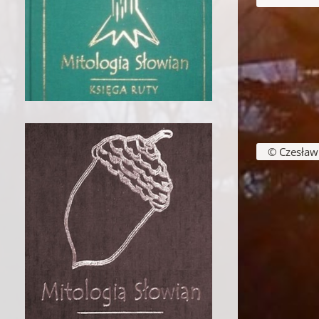
Nawigacja w
© Czesław B