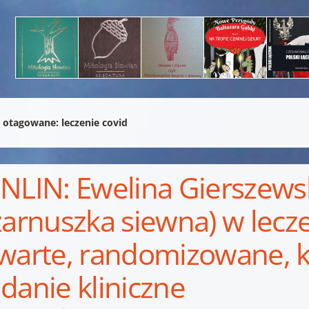
 otagowane:
leczenie covid
NLIN: Ewelina Gierszewsk
zarnuszka siewna) w lecz
warte, randomizowane, 
danie kliniczne