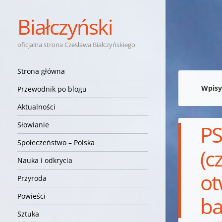
Białczyński
oficjalna strona Czesława Białczyńskiego
Nawigacja
Przejdź do treści
Strona główna
Wpisy
Przewodnik po blogu
Aktualności
Słowianie
PS
Społeczeństwo – Polska
(c
Nauka i odkrycia
ot
Przyroda
Powieści
ba
Sztuka