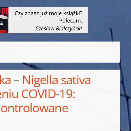
a – Nigella sativa
eniu COVID-19:
kontrolowane