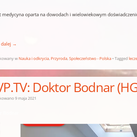
st medycyna oparta na dowodach i wielowiekowym doświadczeni
 dalej
→
ikowany w
Nauka i odkrycia
,
Przyroda
,
Społeczeństwo - Polska
Tagged
lecz
VP.TV: Doktor Bodnar (HG
ikowano
9 maja 2021
r Bodnar