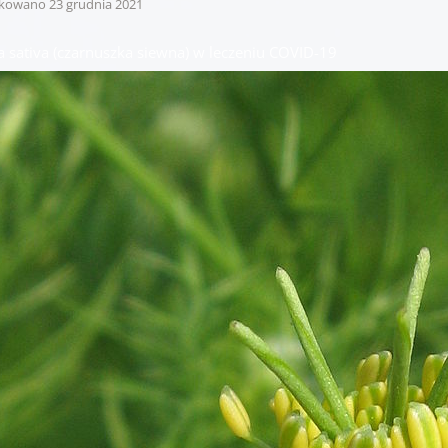
ikowano
23 grudnia 2021
la sativa (czarnuszka siewna) w leczeniu COVID-19