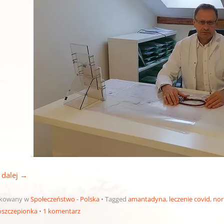
 dalej
→
ikowany w
Społeczeństwo - Polska
Tagged
amantadyna
,
leczenie covid
,
nor
szczepionka
1 komentarz