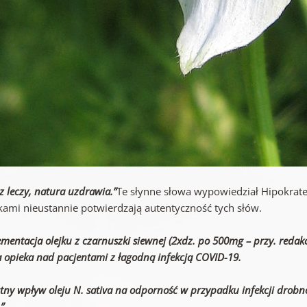
z leczy, natura uzdrawia.”
Te słynne słowa wypowiedział Hipokrate
kami nieustannie potwierdzają autentyczność tych słów.
mentacja olejku z czarnuszki siewnej (2xdz. po 500mg – przy. redak
 opieka nad pacjentami z łagodną infekcją COVID-19.
stny wpływ oleju N. sativa na odporność w przypadku infekcji dro
”