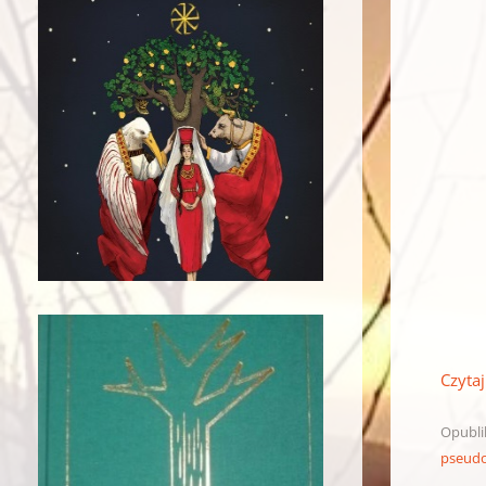
Czytaj
Opubl
pseudo