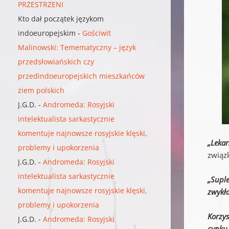
PRZESTRZENI
Kto dał początek językom
indoeuropejskim
-
Gościwit
Malinowski: Temematyczny – język
przedsłowiańskich czy
przedindoeuropejskich mieszkańców
ziem polskich
J.G.D.
-
Andromeda: Rosyjski
intelektualista sarkastycznie
komentuje najnowsze rosyjskie klęski,
„Lekar
problemy i upokorzenia
związ
J.G.D.
-
Andromeda: Rosyjski
intelektualista sarkastycznie
„Suple
komentuje najnowsze rosyjskie klęski,
zwykła
problemy i upokorzenia
Korzy
J.G.D.
-
Andromeda: Rosyjski
cynku.