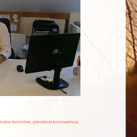
malne lecznictwo
,
plandemia koronawirusa
,