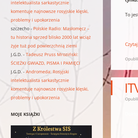
intelektualista sarkastycznie
komentuje najnowsze rosyjskie klęski,
To je
problemy i upokorzenia
szczecho
-
Polskie Radio: Masłomęcz –
tu historia sprzed blisko 2000 lat wciąż
Czytaj
żyje tuż pod powierzchnią ziemi
J.G.D.
-
Tadeusz Pruss Mroziński:
Opubl
ŚCIEŻKI GWIAZD, PISMA I PAMIĘCI
J.G.D.
-
Andromeda: Rosyjski
intelektualista sarkastycznie
IT
komentuje najnowsze rosyjskie klęski,
problemy i upokorzenia
Opubl
Dokto
MOJE KSIĄŻKI