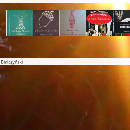
pisu
iałczyński