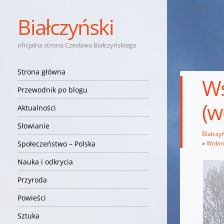
Białczyński
oficjalna strona Czesława Białczyńskiego
Nawigacja
Przejdź do treści
Strona główna
Ws
Przewodnik po blogu
(w
Aktualności
Słowianie
Białczyń
»
Wołani
Społeczeństwo – Polska
Nauka i odkrycia
Przyroda
Powieści
Sztuka