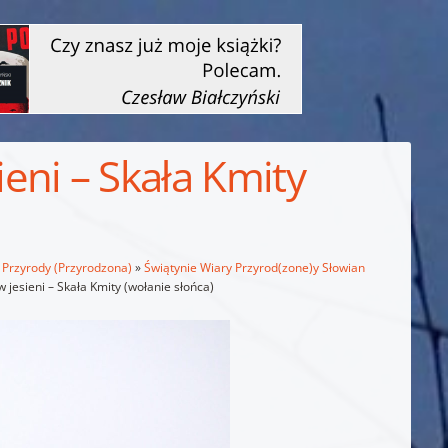
eni – Skała Kmity
a Przyrody (Przyrodzona)
»
Świątynie Wiary Przyrod(zone)y Słowian
jesieni – Skała Kmity (wołanie słońca)