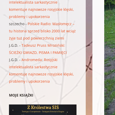
intelektualista sarkastycznie
komentuje najnowsze rosyjskie klęski,
problemy i upokorzenia
szczecho
-
Polskie Radio: Masłomęcz –
tu historia sprzed blisko 2000 lat wciąż
żyje tuż pod powierzchnią ziemi
J.G.D.
-
Tadeusz Pruss Mroziński:
ŚCIEŻKI GWIAZD, PISMA I PAMIĘCI
J.G.D.
-
Andromeda: Rosyjski
intelektualista sarkastycznie
komentuje najnowsze rosyjskie klęski,
problemy i upokorzenia
MOJE KSIĄŻKI