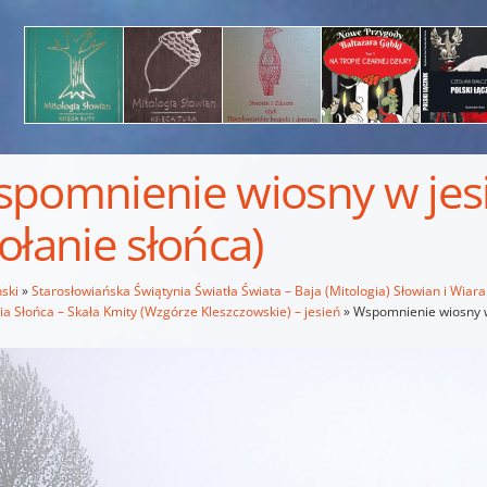
pomnienie wiosny w jesi
ołanie słońca)
ski
»
Starosłowiańska Świątynia Światła Świata – Baja (Mitologia) Słowian i Wiar
a Słońca – Skała Kmity (Wzgórze Kleszczowskie) – jesień
»
Wspomnienie wiosny w 