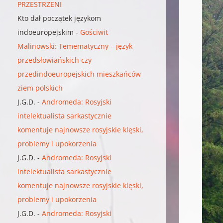
PRZESTRZENI
Kto dał początek językom
indoeuropejskim
-
Gościwit
Malinowski: Temematyczny – język
przedsłowiańskich czy
przedindoeuropejskich mieszkańców
ziem polskich
J.G.D.
-
Andromeda: Rosyjski
intelektualista sarkastycznie
komentuje najnowsze rosyjskie klęski,
problemy i upokorzenia
J.G.D.
-
Andromeda: Rosyjski
intelektualista sarkastycznie
komentuje najnowsze rosyjskie klęski,
problemy i upokorzenia
J.G.D.
-
Andromeda: Rosyjski