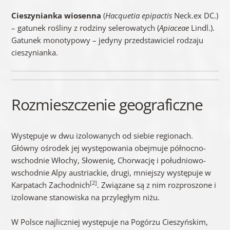
Cieszynianka wiosenna
(
Hacquetia epipactis
Neck.ex DC.)
– gatunek rośliny z rodziny selerowatych (
Apiaceae
Lindl.).
Gatunek monotypowy – jedyny przedstawiciel rodzaju
cieszynianka.
Rozmieszczenie geograficzne
Występuje w dwu izolowanych od siebie regionach.
Główny ośrodek jej występowania obejmuje północno-
wschodnie Włochy, Słowenię, Chorwację i południowo-
wschodnie Alpy austriackie, drugi, mniejszy występuje w
[2]
Karpatach Zachodnich
. Związane są z nim rozproszone i
izolowane stanowiska na przyległym niżu.
W Polsce najliczniej występuje na Pogórzu Cieszyńskim,