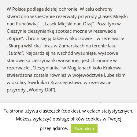
W Polsce podlega ścisłej ochronie. W celu ochrony
stworzono w Cieszynie rezerwaty przyrody „Lasek Miejski
nad Puńcówką” i „Lasek Miejski nad Olzą”. Poza tym w
Cieszynie cieszyniankę spotkać można w rezerwacie
„Kopce”. Chroni się ją także w Skoczowie – w rezerwacie
„Skarpa wiślicka” oraz w Zamarskach na terenie lasu
„Lutnia”
. Najbardziej na wschód wysunięte, wyspowe
stanowiska cieszynianki wiosennej, jest chronione w
rezerwacie „Cieszynianka” w Mogilanach koło Krakowa,
stwierdzona została również w województwie Lubelskim
w okolicy Świdnika i Krasnegostawu w rezerwacie
przyrody „Wodny Dół”).
Roślina umieszczona na Czerwonej liście roślin i grzybów
Ta strona używa ciasteczek (cookies), w celach statystycznych.
[5]
Polski (2006)
w grupie gatunków narażonych na
Możesz wyłączyć obsługę plików cookies w Twojej
wyginięcie na izolowanych stanowiskach, poza głównym
obszarem występowania (kategoria zagrożenia
[V]
).
przeglądarce.
Rozumiem