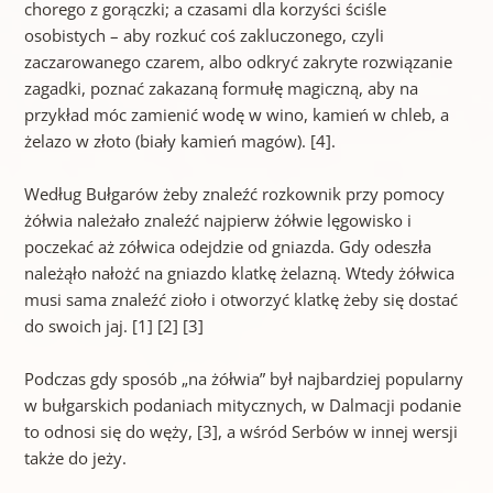
chorego z gorączki; a czasami dla korzyści ściśle
osobistych – aby rozkuć coś zakluczonego, czyli
zaczarowanego czarem, albo odkryć zakryte rozwiązanie
zagadki, poznać zakazaną formułę magiczną, aby na
przykład móc zamienić wodę w wino, kamień w chleb, a
żelazo w złoto (biały kamień magów). [4].
Według Bułgarów żeby znaleźć rozkownik przy pomocy
żółwia należało znaleźć najpierw żółwie lęgowisko i
poczekać aż zółwica odejdzie od gniazda. Gdy odeszła
należąło nałożć na gniazdo klatkę żelazną. Wtedy żółwica
musi sama znaleźć zioło i otworzyć klatkę żeby się dostać
do swoich jaj. [1] [2] [3]
Podczas gdy sposób „na żółwia” był najbardziej popularny
w bułgarskich podaniach mitycznych, w Dalmacji podanie
to odnosi się do węży, [3], a wśród Serbów w innej wersji
także do jeży.