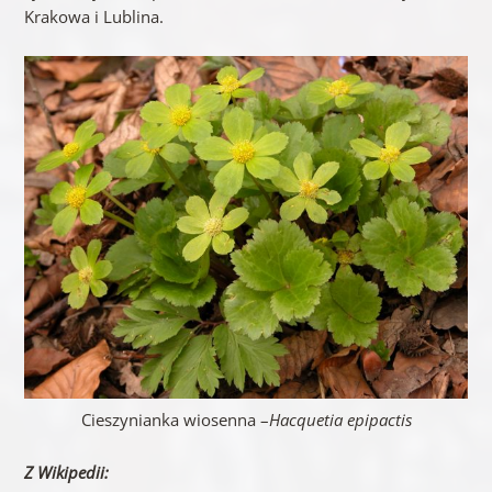
Krakowa i Lublina.
Cieszynianka wiosenna –
Hacquetia epipactis
Z Wikipedii: