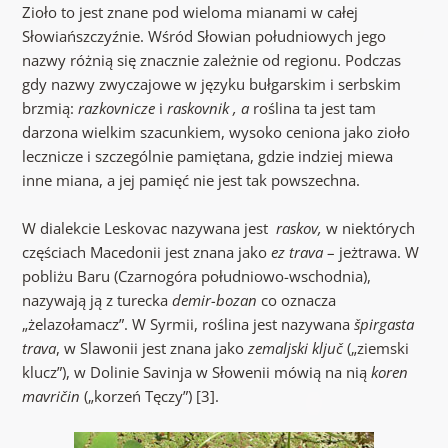
Zioło to jest znane pod wieloma mianami w całej
Słowiańszczyźnie. Wśród Słowian południowych jego
nazwy różnią się znacznie zależnie od regionu. Podczas
gdy nazwy zwyczajowe w języku bułgarskim i serbskim
brzmią:
razkovnicze
i
raskovnik , a
roślina ta jest tam
darzona wielkim szacunkiem, wysoko ceniona jako zioło
lecznicze i szczególnie pamiętana, gdzie indziej miewa
inne miana, a jej pamięć nie jest tak powszechna.
W dialekcie Leskovac nazywana jest
raskov,
w niektórych
częściach Macedonii jest znana jako
ez trava
– jeżtrawa. W
pobliżu Baru (Czarnogóra południowo-wschodnia),
nazywają ją z turecka
demir-bozan
co oznacza
„żelazołamacz”. W Syrmii, roślina jest nazywana
špirgasta
trava
, w Slawonii jest znana jako
zemaljski ključ
(„ziemski
klucz”), w Dolinie Savinja w Słowenii mówią na nią
koren
mavričin
(„korzeń Tęczy”) [3].