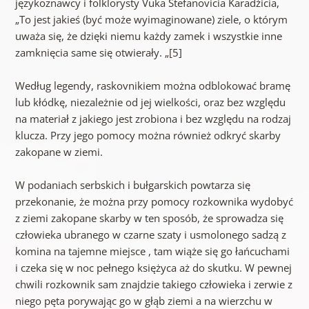
językoznawcy i folklorysty Vuka Stefanovicia Karadżicia,
„To jest jakieś (być może wyimaginowane) ziele, o którym
uważa się, że dzięki niemu każdy zamek i wszystkie inne
zamknięcia same się otwierały. „[5]
Według legendy, raskovnikiem można odblokować bramę
lub kłódkę, niezależnie od jej wielkości, oraz bez względu
na materiał z jakiego jest zrobiona i bez względu na rodzaj
klucza. Przy jego pomocy można również odkryć skarby
zakopane w ziemi.
W podaniach serbskich i bułgarskich powtarza się
przekonanie, że można przy pomocy rozkownika wydobyć
z ziemi zakopane skarby w ten sposób, że sprowadza się
człowieka ubranego w czarne szaty i usmolonego sadzą z
komina na tajemne miejsce , tam wiąże się go łańcuchami
i czeka się w noc pełnego księżyca aż do skutku. W pewnej
chwili rozkownik sam znajdzie takiego człowieka i zerwie z
niego pęta porywając go w głąb ziemi a na wierzchu w