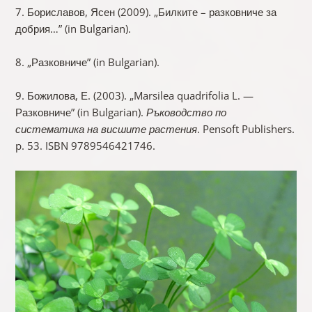
7. Бориславов, Ясен (2009). „Билките – разковниче за
добрия…” (in Bulgarian).
8. „Разковниче” (in Bulgarian).
9. Божилова, Е. (2003). „Marsilea quadrifolia L. —
Разковниче” (in Bulgarian).
Ръководство по
систематика на висшите растения
. Pensoft Publishers.
p. 53. ISBN 9789546421746.