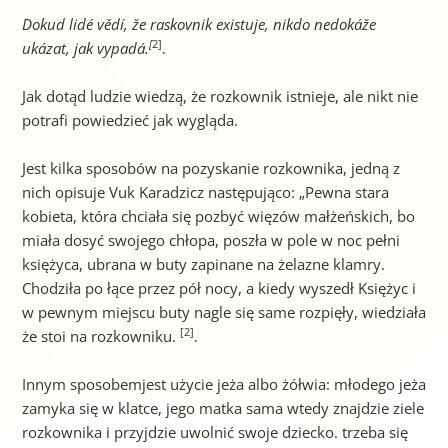
Dokud lidé vědí, že raskovnik existuje, nikdo nedokáže
[
2]
ukázat, jak vypadá.
.
Jak dotąd ludzie wiedzą, że rozkownik istnieje, ale nikt nie
potrafi powiedzieć jak wygląda.
Jest kilka sposobów na pozyskanie rozkownika, jedną z
nich opisuje Vuk Karadzicz następująco: „Pewna stara
kobieta, która chciała się pozbyć więzów małżeńskich, bo
miała dosyć swojego chłopa, poszła w pole w noc pełni
księżyca, ubrana w buty zapinane na żelazne klamry.
Chodziła po łące przez pół nocy, a kiedy wyszedł Księżyc i
w pewnym miejscu buty nagle się same rozpięły, wiedziała
[2]
że stoi na rozkowniku.
.
Innym sposobemjest użycie jeża albo żółwia: młodego jeża
zamyka się w klatce, jego matka sama wtedy znajdzie ziele
rozkownika i przyjdzie uwolnić swoje dziecko. trzeba się