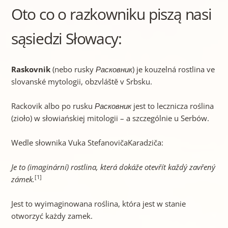
Oto co o razkowniku piszą nasi
sąsiedzi Słowacy:
Raskovnik
(nebo rusky
Расковник
) je kouzelná rostlina ve
slovanské mytologii, obzvláště v Srbsku.
Rackovik albo po rusku
Расковник
jest to lecznicza roślina
(zioło) w słowiańskiej mitologii – a szczególnie u Serbów.
Wedle słownika Vuka StefanovičaKaradziča:
Je to (imaginární) rostlina, která dokáže otevřít každý zavřený
[1]
zámek.
Jest to wyimaginowana roślina, która jest w stanie
otworzyć każdy zamek.