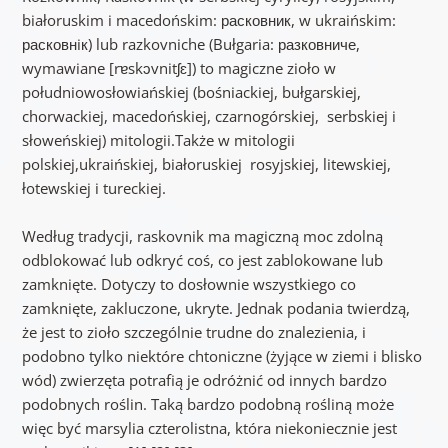
białoruskim i macedońskim: расковник, w ukraińskim:
расковнiк) lub razkovniche (Bułgaria: разковниче,
wymawiane [rɐskɔvnitʃɛ]) to magiczne zioło w
południowosłowiańskiej (bośniackiej, bułgarskiej,
chorwackiej, macedońskiej, czarnogórskiej, serbskiej i
słoweńskiej) mitologii.Także w mitologii
polskiej,ukraińskiej, białoruskiej rosyjskiej, litewskiej,
łotewskiej i tureckiej.
Według tradycji, raskovnik ma magiczną moc zdolną
odblokować lub odkryć coś, co jest zablokowane lub
zamknięte. Dotyczy to dosłownie wszystkiego co
zamknięte, zakluczone, ukryte. Jednak podania twierdzą,
że jest to zioło szczególnie trudne do znalezienia, i
podobno tylko niektóre chtoniczne (żyjące w ziemi i blisko
wód) zwierzęta potrafią je odróżnić od innych bardzo
podobnych roślin. Taką bardzo podobną rośliną może
więc być marsylia czterolistna, która niekoniecznie jest