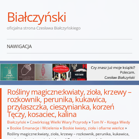
Białczyński
oficjalna strona Czesława Białczyńskiego
NAWIGACJA
Przejdź do treści
Rośliny magiczne:kwiaty, zioła, krzewy –
rozkownik, perunika, kukawica,
przylaszczka, cieszynianka, korzeń
Tęczy, kosaciec, kalina
Białczyński
»
Czwórksiąg Wielki Wiary Przyrody
»
Tom IV – Księga Wiedy
»
Boskie Emanacje i Wcielenia
»
Boskie kwiaty, zioła i ofiarne wieńce
»
Rośliny magiczne:kwiaty, zioła, krzewy – rozkownik, perunika, kukawica,