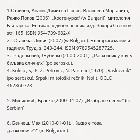
1.Стойнев, Анани; Димитър Попов, Василева Маргарита,
Рачко Попов (2006). „Костенурка” (w Bułgarii). митология
Българска. Енциклопедичен речник. изд. Захари Стоянов.
str. 165. ISBN 954-739-682-X.
2. Старева, Лилия (2007) (w Bułgarii). Български магии и
гадания. Труд. s. 243-244. ISBN 9789545287725.
3. Раденковић, Љубинко (2000-2001). „Расковник у кругу
биљака сличних” (po serbsku).
4. Kulišić, S;. P. Ž. Petrović, N. Pantelic (1970). „Raskovnik”
(po serbsku). Srpski mitološki rečnik. Nolit. OCLC
462860728.
5. Миљковић, Бранко (2000-04-07). „Изабране песме” (in
Serbian).
6. Бениеш, Мая (2010-01-01). „Какво е това
„разковниче”?” (in Bulgarian).