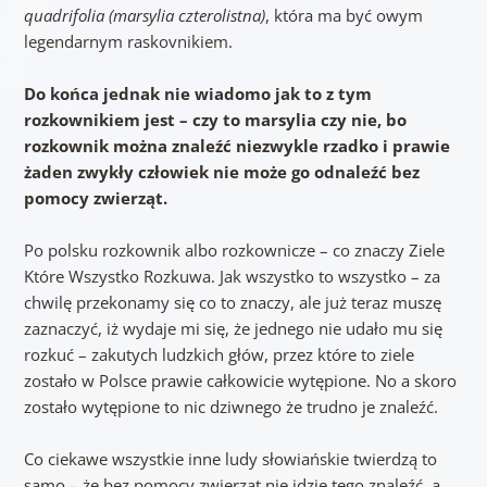
quadrifolia (marsylia czterolistna)
, która ma być owym
legendarnym raskovnikiem.
Do końca jednak nie wiadomo jak to z tym
rozkownikiem jest – czy to marsylia czy nie, bo
rozkownik można znaleźć niezwykle rzadko i prawie
żaden zwykły człowiek nie może go odnaleźć bez
pomocy zwierząt.
Po polsku rozkownik albo rozkownicze – co znaczy Ziele
Które Wszystko Rozkuwa. Jak wszystko to wszystko – za
chwilę przekonamy się co to znaczy, ale już teraz muszę
zaznaczyć, iż wydaje mi się, że jednego nie udało mu się
rozkuć – zakutych ludzkich głów, przez które to ziele
zostało w Polsce prawie całkowicie wytępione. No a skoro
zostało wytępione to nic dziwnego że trudno je znaleźć.
Co ciekawe wszystkie inne ludy słowiańskie twierdzą to
samo – że bez pomocy zwierząt nie idzie tego znaleźć, a