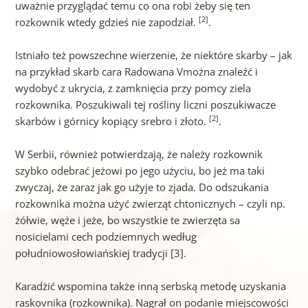
uważnie przyglądać temu co ona robi żeby się ten
[2]
rozkownik wtedy gdzieś nie zapodział.
.
Istniało też powszechne wierzenie, że niektóre skarby – jak
na przykład skarb cara Radowana Vmożna znaleźć i
wydobyć z ukrycia, z zamknięcia przy pomcy ziela
rozkownika. Poszukiwali tej rośliny liczni poszukiwacze
[2]
skarbów i górnicy kopiący srebro i złoto.
.
W Serbii, również potwierdzają, że należy rozkownik
szybko odebrać jeżowi po jego użyciu, bo jeż ma taki
zwyczaj, że zaraz jak go użyje to zjada. Do odszukania
rozkownika można użyć zwierząt chtonicznych – czyli np.
żółwie, węże i jeże, bo wszystkie te zwierzęta sa
nosicielami cech podziemnych według
południowosłowiańskiej tradycji [3].
Karadżić wspomina także inną serbską metodę uzyskania
raskovnika (rozkownika). Nagrał on podanie miejscowości