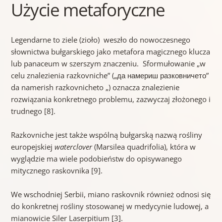
Użycie metaforyczne
Legendarne to ziele (zioło) weszło do nowoczesnego
słownictwa bułgarskiego jako metafora magicznego klucza
lub panaceum w szerszym znaczeniu. Sformułowanie „w
celu znalezienia razkovniche” („да намериш разковничето”
da namerish razkovnicheto „) oznacza znalezienie
rozwiązania konkretnego problemu, zazwyczaj złożonego i
trudnego [8].
Razkovniche jest także wspólną bułgarską nazwą rośliny
europejskiej
waterclover
(Marsilea quadrifolia), która w
wyglądzie ma wiele podobieństw do opisywanego
mitycznego raskovnika [9].
We wschodniej Serbii, miano raskovnik również odnosi się
do konkretnej rośliny stosowanej w medycynie ludowej, a
mianowicie Siler Laserpitium [3].